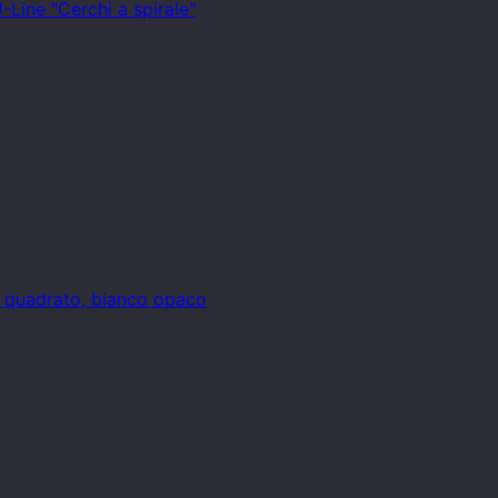
-Line "Cerchi a spirale"
o quadrato, bianco opaco