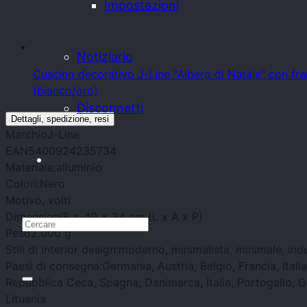
Impostazioni
Notiziario
Cuscino decorativo J-Line "Albero di Natale" con f
(bianco/oro)
Disconnetti
Dettagli, spedizione, resi
Marchio
J-Line
EAN
5400924235734
Materiale:
alluminio
Colori:
Nero
Motivo
, volti
Dimensioni
8 x 40 x 34 cm (L x A x P)
Peso
2.000 g
Stili di interior design:
moderno, minimalista, minimale, indu
Paesi di consegna:
Germania, Austria, Belgio, Francia, Ital
Repubblica Ceca, Spagna, Danimarca, Italia, Portogallo, Gr
Lituania