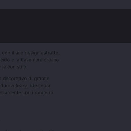
censioni dei clienti (0)
, con il suo design astratto,
lucido e la base nera creano
te con stile.
o decorativo di grande
e durevolezza. Ideale da
fettamente con i moderni
a