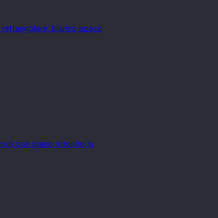
o rettangolare, bianco opaco
(oro) con piano rotondo in