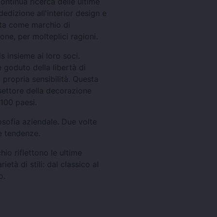
continua ricerca delle ultime
edizione all'interior design e
rmata come marchio di
ione, per molteplici ragioni.
s insieme ai loro soci.
goduto della libertà di
la propria sensibilità. Questa
settore della decorazione
 100 paesi.
losofia aziendale. Due volte
e tendenze.
io riflettono le ultime
tà di stili: dal classico al
o.