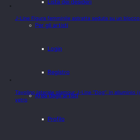
Lista dei desideri
J-Line Figura femminile astratta seduta su un blocc
Per gli artisti
Login
Registro
Tavolino laterale glamour J-Line “Dog”, in alluminio 
Area degli artisti
vetro
Profilo