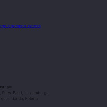
range e pompon, cotone
striale
ia, Paesi Bassi, Lussemburgo,
ecia, Irlanda, Polonia,