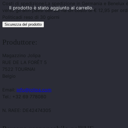
Costi di spedizione:
La spedizione in Germania e Benelux è
Il prodotto
è stato aggiunto al carrello.
verso gli altri paesi dell'UE ha un costo di € 12,95 per ord
Politica
di reso di 30 giorni
Sicurezza del prodotto
Produttore:
Magazzino Jolipa
RUE DE LA FORÊT 5
7522 TOURNAI
Belgio
Email:
info@jolipa.com
Tel.: +32 69 778080
N. RAEE: DE42474305