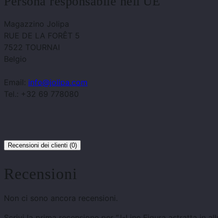
Persona responsabile nell'UE
Magazzino Jolipa
RUE DE LA FORÊT 5
7522 TOURNAI
Belgio
Email:
info@jolipa.com
Tel.: +32 69 778080
Recensioni dei clienti (0)
Recensioni
Non ci sono ancora recensioni.
Scrivi la prima recensione per “J-Line Figura astratta in al