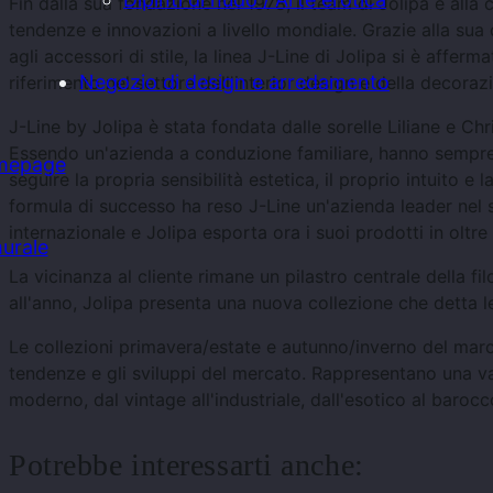
Fin dalla sua fondazione nel 1978, il team di Jolipa è alla 
tendenze e innovazioni a livello mondiale. Grazie alla sua d
agli accessori di stile, la linea J-Line di Jolipa si è affe
Negozio di design e arredamento
riferimento nel settore dell'interior design e della decoraz
J-Line by Jolipa è stata fondata dalle sorelle Liliane e Chri
Essendo un'azienda a conduzione familiare, hanno sempre 
mepage
seguire la propria sensibilità estetica, il proprio intuito e 
formula di successo ha reso J-Line un'azienda leader nel 
internazionale e Jolipa esporta ora i suoi prodotti in oltre
urale
La vicinanza al cliente rimane un pilastro centrale della fi
all'anno, Jolipa presenta una nuova collezione che detta l
Le collezioni primavera/estate e autunno/inverno del march
tendenze e gli sviluppi del mercato. Rappresentano una varie
moderno, dal vintage all'industriale, dall'esotico al barocc
Potrebbe interessarti anche: