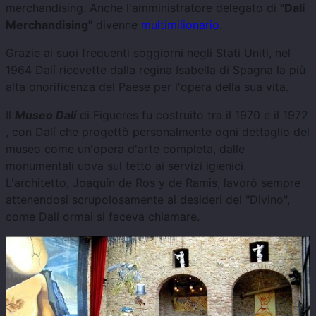
merchandising. Anche l'amministratore delegato di
"Dalí
Merchandising"
divenne
multimilionario
.
Grazie ai suoi frequenti soggiorni negli Stati Uniti, nel
1964 Dalí ricevette dalla regina Isabella di Spagna la più
alta onorificenza del Paese per l'opera della sua vita.
Il
Museo Dalí
di Figueres fu costruito tra il 1970 e il 1972
, con Dalí che progettò personalmente ogni dettaglio del
museo come un'opera d'arte completa, dalle
monumentali uova sul tetto ai servizi igienici.
L'architetto, Joaquín de Ros y de Ramis, lavorò sempre
attenendosi scrupolosamente ai desideri del "Divino",
come Dalí ormai si faceva chiamare.