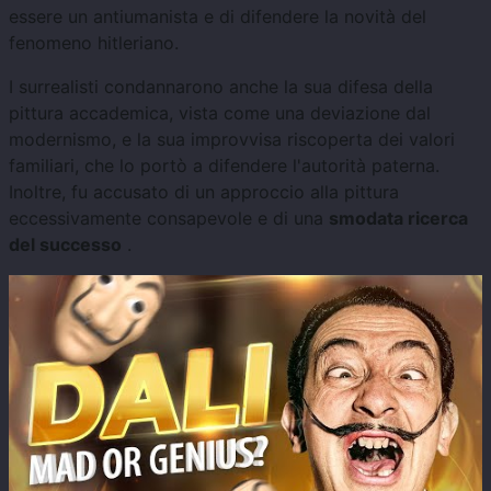
essere un antiumanista e di difendere la novità del
fenomeno hitleriano.
I surrealisti condannarono anche la sua difesa della
pittura accademica, vista come una deviazione dal
modernismo, e la sua improvvisa riscoperta dei valori
familiari, che lo portò a difendere l'autorità paterna.
Inoltre, fu accusato di un approccio alla pittura
eccessivamente consapevole e di una
smodata ricerca
del successo
.