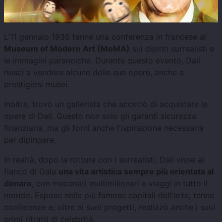
L'11 gennaio 1935 tenne una conferenza in francese al
Museum of Modern Art (MoMA)
sui dipinti surrealisti e
le immagini paranoiche. Durante questo evento, Dalí
riuscì a vendere alcune delle sue opere, anche a
prestigiosi musei.
Inoltre, trovò un gallerista che accettò di acquistare le
opere di Dalí. Questo non solo gli garantì sicurezza
finanziaria, ma gli fornì anche l'ispirazione necessaria
per dipingere.
In realtà, dopo la rottura con i surrealisti, Dalí visse al
fianco di Gala
una vita artistica sempre più orientata al
denaro
, con mecenati multimilionari e viaggi in tutto il
mondo. Espose nelle più famose capitali dell'arte, tenne
conferenze e, oltre ai suoi progetti, realizzò anche i suoi
primi ritratti di celebrità.