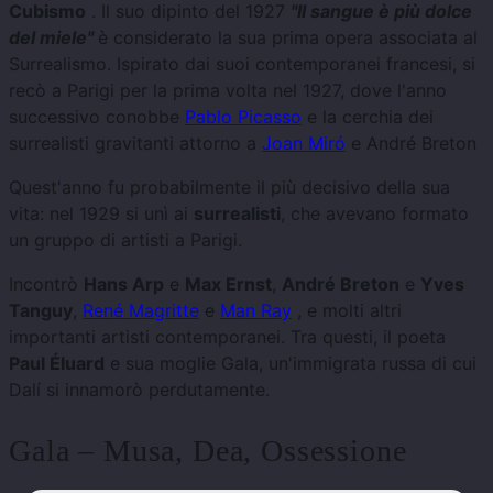
Cubismo
. Il suo dipinto del 1927
"Il sangue è più dolce
del miele"
è considerato la sua prima opera associata al
Surrealismo. Ispirato dai suoi contemporanei francesi, si
recò a Parigi per la prima volta nel 1927, dove l'anno
successivo conobbe
Pablo Picasso
e la cerchia dei
surrealisti gravitanti attorno a
Joan Miró
e André Breton
Quest'anno fu probabilmente il più decisivo della sua
vita: nel 1929 si unì ai
surrealisti
, che avevano formato
un gruppo di artisti a Parigi.
Incontrò
Hans Arp
e
Max Ernst
,
André Breton
e
Yves
Tanguy
,
René Magritte
e
Man Ray
, e molti altri
importanti artisti contemporanei. Tra questi, il poeta
Paul Éluard
e sua moglie Gala, un'immigrata russa di cui
Dalí si innamorò perdutamente.
Gala – Musa, Dea, Ossessione