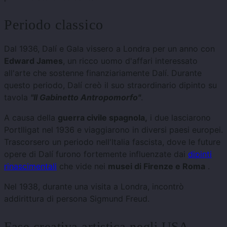
Periodo classico
Dal 1936, Dalí e Gala vissero a Londra per un anno con
Edward James
, un ricco uomo d'affari interessato
all'arte che sostenne finanziariamente Dalí. Durante
questo periodo, Dalí creò il suo straordinario dipinto su
tavola
"Il Gabinetto Antropomorfo"
.
A causa della
guerra civile spagnola,
i due lasciarono
Portlligat nel 1936 e viaggiarono in diversi paesi europei.
Trascorsero un periodo nell'Italia fascista, dove le future
opere di Dalí furono fortemente influenzate dai
dipinti
rinascimentali
che vide nei
musei di Firenze e Roma
.
Nel 1938, durante una visita a Londra, incontrò
addirittura di persona Sigmund Freud.
Fase creativa artistica negli USA