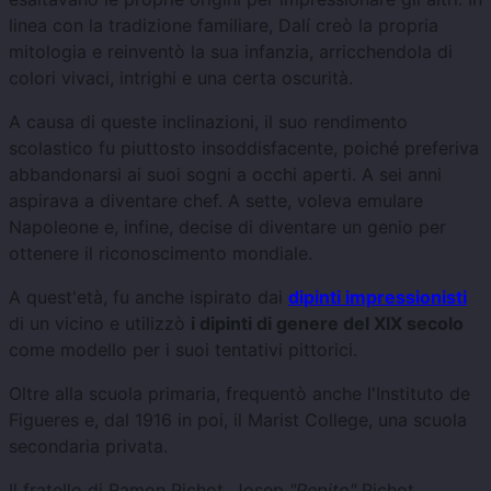
linea con la tradizione familiare, Dalí creò la propria
mitologia e reinventò la sua infanzia, arricchendola di
colori vivaci, intrighi e una certa oscurità.
A causa di queste inclinazioni, il suo rendimento
scolastico fu piuttosto insoddisfacente, poiché preferiva
abbandonarsi ai suoi sogni a occhi aperti. A sei anni
aspirava a diventare chef. A sette, voleva emulare
Napoleone e, infine, decise di diventare un genio per
ottenere il riconoscimento mondiale.
A quest'età, fu anche ispirato dai
dipinti impressionisti
di un vicino e utilizzò
i dipinti di genere del XIX secolo
come modello per i suoi tentativi pittorici.
Oltre alla scuola primaria, frequentò anche l'Instituto de
Figueres e, dal 1916 in poi, il Marist College, una scuola
secondaria privata.
Il fratello di Ramon Pichot, Josep
"Pepito"
Pichot,