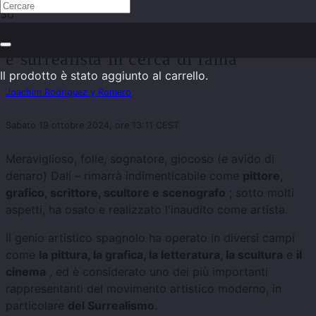
Salvador Dalí – L’eccentrico catalano
e surrealista in cerca di fama
Il prodotto
è stato aggiunto al carrello.
Joachim Rodriguez y Romero
Sabato 19 ottobre 2024, ore 13:11 CEST
Meraviglioso, folle, sognatore, giocoso (e avido di
denaro) Dalí – rimarrà indimenticabile come
pittore,
grafico, scrittore, scultore e scenografo
; sotto molti
aspetti, ha osato e realizzato l'inaudito come artista.
Il genio artistico spagnolo ha operato in diversi campi
come
la pittura, la grafica, la letteratura, la scultura
e
il
cinema
, ed è considerato uno dei più importanti
rappresentanti del movimento artistico moderno, in
particolare
del Surrealismo
.