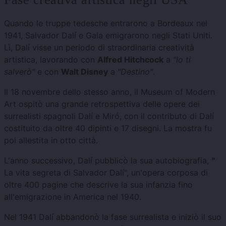
Quando le truppe tedesche entrarono a Bordeaux nel
1941, Salvador Dalí e Gala emigrarono negli Stati Uniti.
Lì, Dalí visse un periodo di straordinaria creatività
artistica, lavorando con
Alfred Hitchcock
a
"Io ti
salverò"
e con
Walt Disney
a
"Destino"
.
Il 18 novembre dello stesso anno, il Museum of Modern
Art ospitò una grande retrospettiva delle opere dei
surrealisti spagnoli Dalí e Miró, con il contributo di Dalí
costituito da oltre 40 dipinti e 17 disegni. La mostra fu
poi allestita in otto città.
L'anno successivo, Dalí pubblicò la sua autobiografia,
"
La vita segreta di Salvador Dalí", un'opera corposa di
oltre 400 pagine che descrive la sua infanzia fino
all'emigrazione in America nel 1940.
Nel 1941 Dalí abbandonò la fase surrealista e iniziò il suo