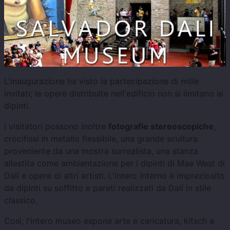
L'inaugurazione ha visto la partecipazione di mille
invitati; le opere distribuite nell'edificio non si limitano ai
dipinti.
I visitatori possono inoltre
fotografie stereoscopiche
,
crocifissi in metallo flessibile, una grande scultura
proveniente da una mostra surrealista, una stanza
allestita come ambientazione per i dipinti di Mae West di
Dalí e opere di altri artisti. L'intero interno è impreziosito
da dipinti su soffitto e pareti realizzati da Dalí in stile
classico.
Così, l'intero museo espone arte e caricatura, kitsch e