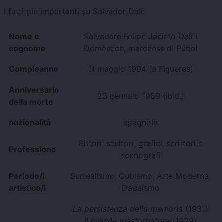
I fatti più importanti su Salvador Dalí:
Nome e
Salvadore Felipe Jacinto Dalí i
cognome
Domènech, marchese di Púbol
Compleanno
11 maggio 1904 (
a Figueres)
Anniversario
23 gennaio 1989 (ibid.)
della morte
nazionalità
spagnolo
Pittori, scultori, grafici, scrittori e
Professione
scenografi
Periodo/i
Surrealismo, Cubismo, Arte Moderna,
artistico/i
Dadaismo
La persistenza della memoria
(1931)
Il grande masturbatore (
1929)