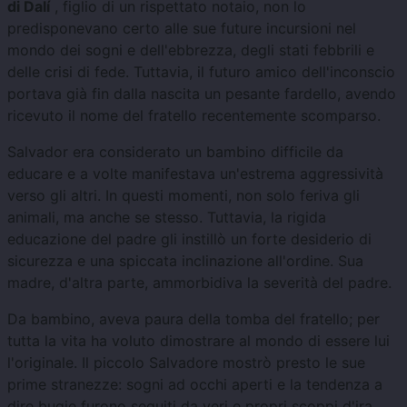
di Dalí
, figlio di un rispettato notaio, non lo
predisponevano certo alle sue future incursioni nel
mondo dei sogni e dell'ebbrezza, degli stati febbrili e
delle crisi di fede. Tuttavia, il futuro amico dell'inconscio
portava già fin dalla nascita un pesante fardello, avendo
ricevuto il nome del fratello recentemente scomparso.
Salvador era considerato un bambino difficile da
educare e a volte manifestava un'estrema aggressività
verso gli altri. In questi momenti, non solo feriva gli
animali, ma anche se stesso. Tuttavia, la rigida
educazione del padre gli instillò un forte desiderio di
sicurezza e una spiccata inclinazione all'ordine. Sua
madre, d'altra parte, ammorbidiva la severità del padre.
Da bambino, aveva paura della tomba del fratello; per
tutta la vita ha voluto dimostrare al mondo di essere lui
l'originale. Il piccolo Salvadore mostrò presto le sue
prime stranezze: sogni ad occhi aperti e la tendenza a
dire bugie furono seguiti da veri e propri scoppi d'ira