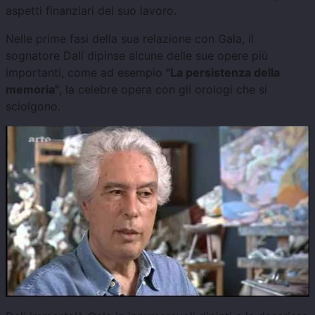
aspetti finanziari del suo lavoro.
Nelle prime fasi della sua relazione con Gala, il
sognatore Dalí dipinse alcune delle sue opere più
importanti, come ad esempio
"La persistenza della
memoria"
, la celebre opera con gli orologi che si
sciolgono.