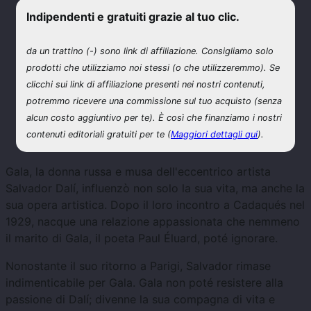
Indipendenti e gratuiti grazie al tuo clic.
da un
trattino (-) sono link di affiliazione. Consigliamo solo
prodotti che utilizziamo noi stessi (o che utilizzeremmo). Se
clicchi sui link di affiliazione presenti nei nostri contenuti,
potremmo ricevere una commissione sul tuo acquisto (senza
alcun costo aggiuntivo per te). È così che finanziamo i nostri
contenuti editoriali gratuiti per te (
Maggiori dettagli qui
).
Gala, la donna russa e musa dell'eccentrico artista
Salvador Dalí, influenzò non solo la sua vita, ma anche la
sua opera artistica. Dopo il loro incontro a Cadaqués nel
1929, nacque una relazione appassionata che nemmeno
il marito di Gala, il poeta Paul Éluard, poté ignorare.
Nonostante il suo ritorno a Parigi, Salvador rimase
indimenticabile per Gala.
Gala non poté resistere alla
passione di Dalí; divenne la sua compagna di vita e