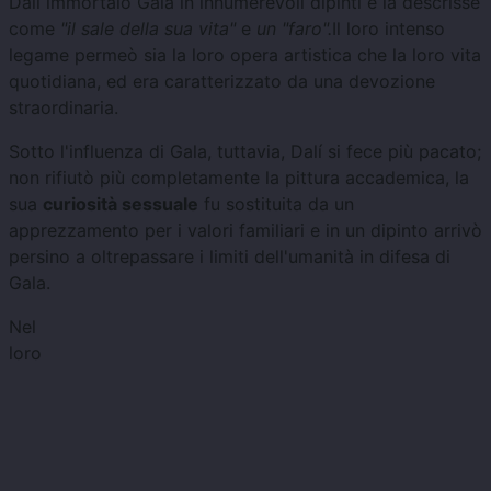
Dalí immortalò Gala in innumerevoli dipinti e la descrisse
come
"il sale della sua vita"
e
un "faro".
Il loro intenso
legame permeò sia la loro opera artistica che la loro vita
quotidiana, ed era caratterizzato da una devozione
straordinaria.
Sotto l'influenza di Gala, tuttavia, Dalí si fece più pacato;
non rifiutò più completamente la pittura accademica, la
sua
curiosità sessuale
fu sostituita da un
apprezzamento per i valori familiari e in un dipinto arrivò
persino a oltrepassare i limiti dell'umanità in difesa di
Gala.
Nel
loro