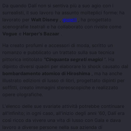
Da quando Dalí non si sentiva più a suo agio con i
surrealisti, il suo lavoro ha assunto molteplici forme: ha
lavorato per
Walt Disney
,
gioielli
, ha progettato
scenografie teatrali e ha collaborato con riviste come
Vogue
e
Harper's Bazaar
.
Ha creato profumi e accessori di moda, scritto un
romanzo e pubblicato un trattato sulla sua tecnica
pittorica intitolato
"Cinquanta segreti magici
". Ha
dipinto diversi quadri per elaborare lo shock causato dal
bombardamento atomico di Hiroshima
, ma ha anche
illustrato edizioni di lusso di libri, progettato dipinti per
soffitti, creato immagini stereoscopiche e realizzato
opere olografiche.
L'elenco delle sue svariate attività potrebbe continuare
all'infinito; in ogni caso, all'inizio degli anni '60, Dalí era
così ricco da vivere una vita di lusso con Gala e dava
lavoro a diverse persone nella sua azienda di