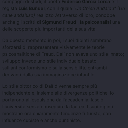
compagni di studi, il poeta
Federico García Lorca
e il
regista
Luis Buñuel
, con il quale
"Un Chien Andalou" (Un
cane andaluso)
realizzò
Attraverso di loro, conobbe
anche gli scritti
di Sigmund Freud
.
la psicoanalisi
una
delle scoperte più importanti della sua vita.
Da questo momento in poi, i suoi dipinti sembrano
sforzarsi di rappresentare visivamente le teorie
psicoanalitiche di Freud. Dalí non aveva uno stile innato;
sviluppò invece uno stile individuale basato
sull'anticonformismo e sulla sensibilità, entrambi
derivanti dalla sua immaginazione infantile.
Lo stile pittorico di Dalí divenne sempre più
indipendente e, insieme alle divergenze politiche, lo
portarono all'espulsione dall'accademia; lasciò
l'università senza conseguire la laurea. I suoi dipinti
mostrano ora chiaramente tendenze futuriste, con
influenze cubiste e anche puntiniste.