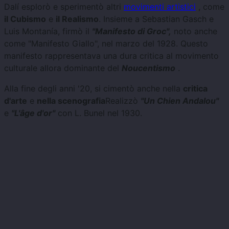
Dalí esplorò e sperimentò altri
movimenti artistici
, come
il Cubismo
e
il Realismo
. Insieme a Sebastian Gasch e
Luis Montanía, firmò il
"Manifesto di Groc",
noto anche
come "Manifesto Giallo", nel marzo del 1928. Questo
manifesto rappresentava una dura critica al movimento
culturale allora dominante del
Noucentismo
.
Alla fine degli anni '20, si cimentò anche nella
critica
d'arte
e
nella scenografia
Realizzò
"Un Chien Andalou"
e
"L'âge d'or"
con L. Bunel nel 1930.