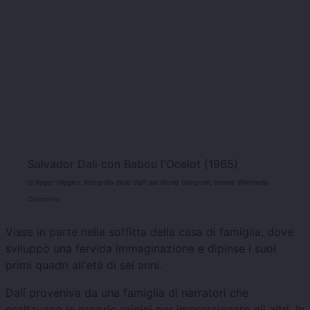
Salvador Dalì con Babou l'Ocelot (1965)
di Roger Higgins, fotografo dello staff del World Telegram, tramite Wikimedia
Commons
Visse in parte nella soffitta della casa di famiglia, dove
sviluppò una fervida immaginazione e dipinse i suoi
primi quadri all'età di sei anni.
Dalí proveniva da una famiglia di narratori che
esaltavano le proprie origini per impressionare gli altri. In