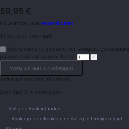
59,95
€
Inclusief btw, plus
verzendkosten
12 stuks op voorraad
Macramémand gemaakt van zeegras, geborduurd
patroon van wit katoen. Aantal
Voeg toe aan winkelwagen
Artikelnummer:
JAAD002NW-M
Levertijd:
2-4 werkdagen
Veilige betaalmethoden:
Aankoop op rekening en betaling in termijnen (met
Klarna)