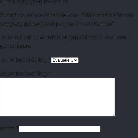
Er zijn nog geen recensies.
Schrijf de eerste recensie voor “Macramémand van
zeegras, geborduurd patroon in wit katoen”
Je e-mailadres wordt niet gepubliceerd.
met
een *.
gemarkeerd
Jouw beoordeling
*
Jouw beoordeling
*
naam
*