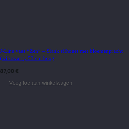
J-Line vaas “Zen” – Slank silhouet met bloemenpracht
(wit/zwart), 53 cm hoog
87,00
€
Voeg toe aan winkelwagen