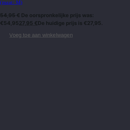
(maat: M)
54,95
€
De oorspronkelijke prijs was:
€54,95
27,95
€
De huidige prijs is €27,95.
Voeg toe aan winkelwagen