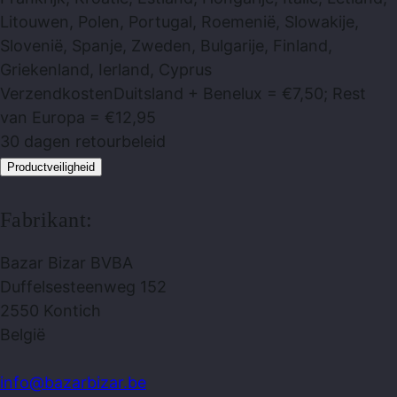
Litouwen, Polen, Portugal, Roemenië, Slowakije,
Slovenië, Spanje, Zweden, Bulgarije, Finland,
Griekenland, Ierland, Cyprus
Verzendkosten
Duitsland + Benelux = €7,50; Rest
van Europa = €12,95
30 dagen
retourbeleid
Productveiligheid
Fabrikant:
Bazar Bizar BVBA
Duffelsesteenweg 152
2550 Kontich
België
info@bazarbizar.be