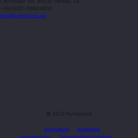
Carossastr. 8d, 94036 Passau, DE
+49(0)851-96684600
info@kunstplaza.de
© 2026 Kunstplaza
Impressum
Algemene
voorwaarden
Gegevensbescherming