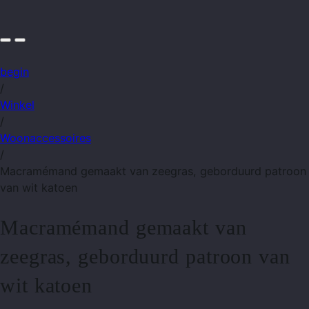
begin
/
Winkel
/
Woonaccessoires
/
Macramémand gemaakt van zeegras, geborduurd patroon
van wit katoen
Macramémand gemaakt van
zeegras, geborduurd patroon van
wit katoen