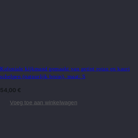
Koloniale kijkmand gemaakt van getint rotan en kauri
schelpen (natuurlijk bruin), maat: S
54,00
€
Voeg toe aan winkelwagen