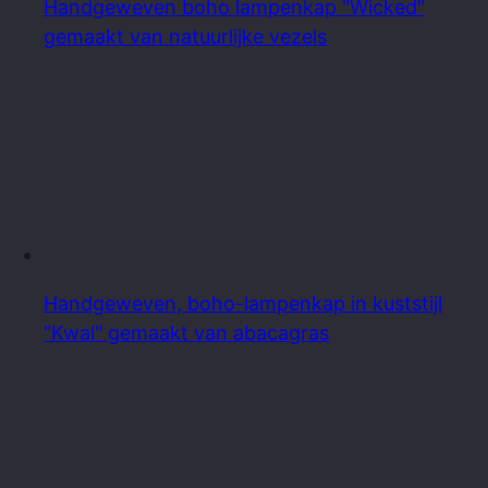
Handgeweven boho lampenkap "Wicked"
gemaakt van natuurlijke vezels
Handgeweven, boho-lampenkap in kuststijl
"Kwal" gemaakt van abacagras