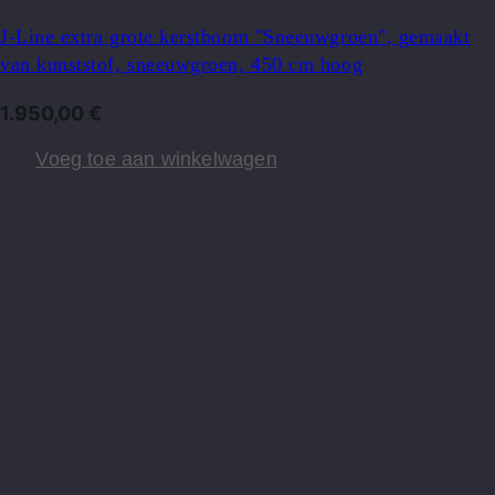
J-Line extra grote kerstboom "Sneeuwgroen", gemaakt
van kunststof, sneeuwgroen, 450 cm hoog
1.950,00
€
Voeg toe aan winkelwagen