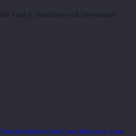
Dit vind je misschien ook interessant:
Terracotta buikvaas "Styly" met raffia details, zwart