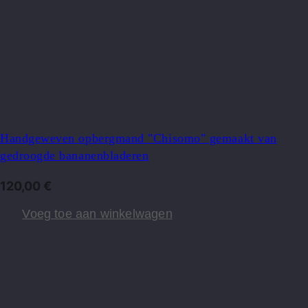
Handgeweven opbergmand "Chisomo" gemaakt van
gedroogde bananenbladeren
120,00
€
Voeg toe aan winkelwagen