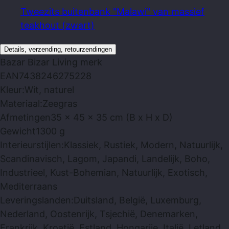
Tweezits buitenbank "Malawi" van massief
teakhout (zwart)
Details, verzending, retourzendingen
Bazar Bizar Living
merk
EAN
7438246275228
Kleur:
Wit, naturel
Materiaal:
Zeegras
Afmetingen
35 x 45 x 35 cm (B x H x D)
Gewicht
1300 g
Interieurstijlen:
Klassiek, Rustiek, Modern, Natuurlijk,
Scandinavisch, Lagom, Japandi, Landelijk, Boho,
Industrieel, Kust-Bohemian, Natuurlijk, Exotisch,
Mediterraans
Leveringslanden:
Duitsland, België, Luxemburg,
Nederland, Oostenrijk, Tsjechië, Denemarken,
Frankrijk, Kroatië, Estland, Hongarije, Italië, Letland,