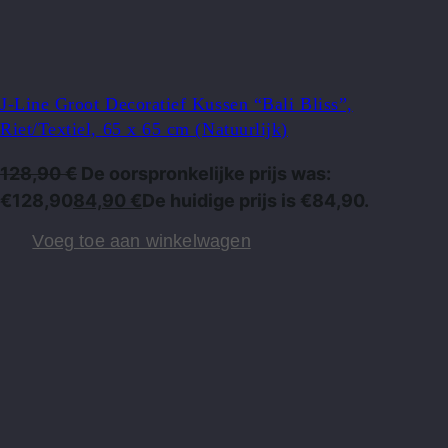
J-Line Groot Decoratief Kussen “Bali Bliss”,
Riet/Textiel, 65 x 65 cm (Natuurlijk)
128,90
€
De oorspronkelijke prijs was:
€128,90
84,90
€
De huidige prijs is €84,90.
Voeg toe aan winkelwagen