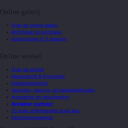
Online galerij
Over de online galerij
Richtlijnen en principes
Kunst kopen in 3 stappen
Online winkel
Over de winkel
Nieuwsbrief & Promoties
Kwaliteitsbelofte
Verzend-, bezorg- en betaalmethoden
Annulering en retournering
Annuleer contract
Zo pakt stijlintegratie goed aan
Partnerprogramma