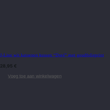
J-Line wit katoenen kussen “Doré” met goudfolieprint
28,95
€
Voeg toe aan winkelwagen