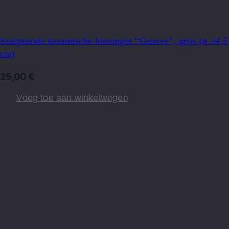
Sculpturale keramische bloempot “Groove”, grijs (ø 14,5
cm)
25,00
€
Voeg toe aan winkelwagen