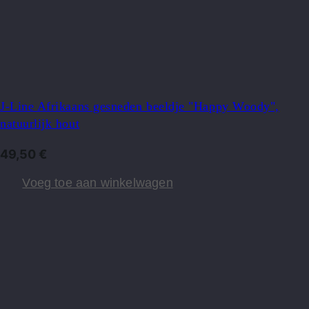
J-Line Afrikaans gesneden beeldje "Happy Woody",
natuurlijk hout
49,50
€
Voeg toe aan winkelwagen