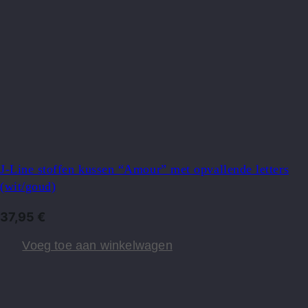
J-Line stoffen kussen “Amour” met opvallende letters
(wit/goud)
37,95
€
Voeg toe aan winkelwagen