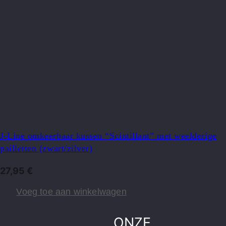
J-Line omkeerbaar kussen “Scintillant” met weelderige
pailletten (zwart/zilver)
27,95
€
Voeg toe aan winkelwagen
ONZE