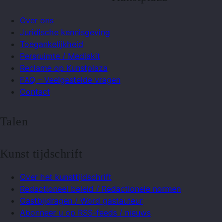
Over ons
Juridische kennisgeving
Toegankelijkheid
Persruimte / Mediakit
Reclame op Kunstplaza
FAQ – Veelgestelde vragen
Contact
Talen
Kunst tijdschrift
Over het kunsttijdschrift
Redactioneel beleid / Redactionele normen
Gastbijdragen / Word gastauteur
Abonneer u op RSS-feeds / nieuws