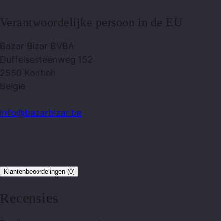
Verantwoordelijke persoon in de EU
Bazar Bizar BVBA
Duffelsesteenweg 152
2550 Kontich
België
info@bazarbizar.be
Klantenbeoordelingen (0)
Recensies