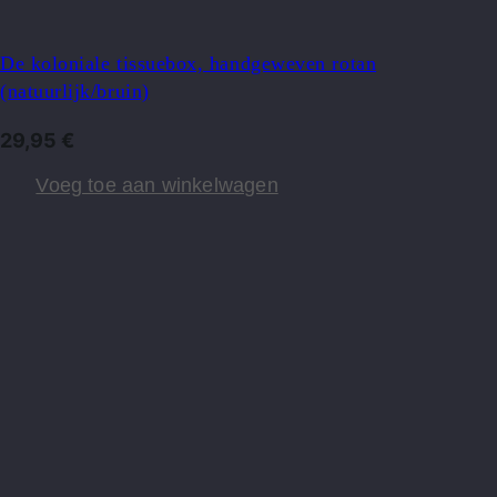
De koloniale tissuebox, handgeweven rotan
(natuurlijk/bruin)
29,95
€
Voeg toe aan winkelwagen