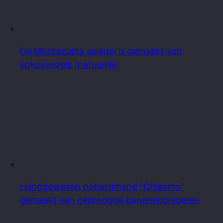
De Montezuma spiegel is gemaakt van
kokosvezels (natuurlijk)
Handgeweven opbergmand "Chisomo"
gemaakt van gedroogde bananenbladeren