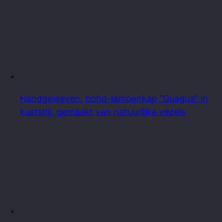
Handgeweven, boho-lampenkap "Guagua" in
kuststijl, gemaakt van natuurlijke vezels