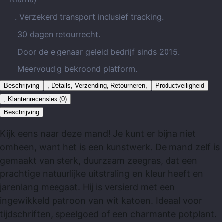
. Verzekerd transport inclusief tracking.
30 dagen retourrecht.
Door de eigenaar geleid bedrijf sinds 2015.
Meervoudig bekroond platform.
Beschrijving
, Details, Verzending, Retourneren,
Productveiligheid
, Klantenrecensies (0)
Beschrijving
Kijk eens naar deze mand! Je kunt er bijna niet
omheen, want het is een kunstwerk. De mand zelf is
gemaakt van sterk, duurzaam zeegras, dat een
prachtige natuurlijke uitstraling en kleur heeft en
jarenlang meegaat. Hij is versierd met een
ingewikkeld patroon van wit katoen. Ideaal voor
tijdschriften, speelgoed of een charmante potplant.