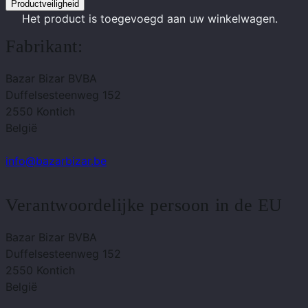
Productveiligheid
Het product
is toegevoegd aan uw winkelwagen.
Fabrikant:
Bazar Bizar BVBA
Duffelsesteenweg 152
2550 Kontich
België
info@bazarbizar.be
Verantwoordelijke persoon in de EU
Bazar Bizar BVBA
Duffelsesteenweg 152
2550 Kontich
België