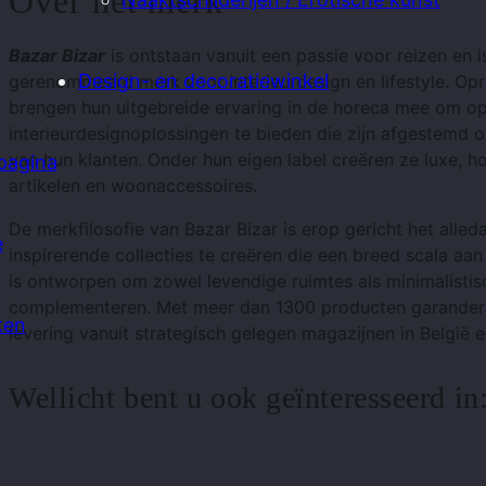
Over het merk
Bazar Bizar
is ontstaan ​​vanuit een passie voor reizen en 
Design- en decoratiewinkel
gerenommeerd merk voor interieurdesign en lifestyle. Opr
brengen hun uitgebreide ervaring in de horeca mee om 
interieurdesignoplossingen te bieden die zijn afgestemd 
van hun klanten. Onder hun eigen label creëren ze luxe, 
pagina
artikelen en woonaccessoires.
De merkfilosofie van Bazar Bizar is erop gericht het alled
e
inspirerende collecties te creëren die een breed scala aa
is ontworpen om zowel levendige ruimtes als minimalisti
complementeren. Met meer dan 1300 producten garandere
ken
levering vanuit strategisch gelegen magazijnen in België e
Wellicht bent u ook geïnteresseerd in