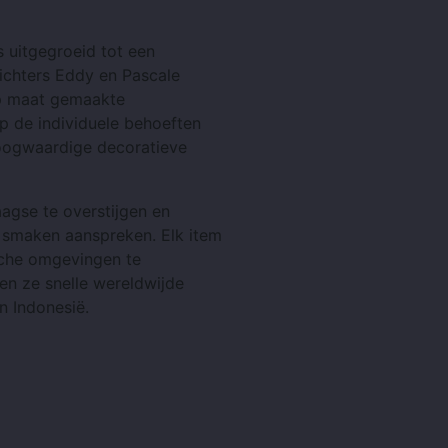
is uitgegroeid tot een
ichters Eddy en Pascale
op maat gemaakte
op de individuele behoeften
hoogwaardige decoratieve
aagse te overstijgen en
n smaken aanspreken. Elk item
sche omgevingen te
n ze snelle wereldwijde
n Indonesië.
: