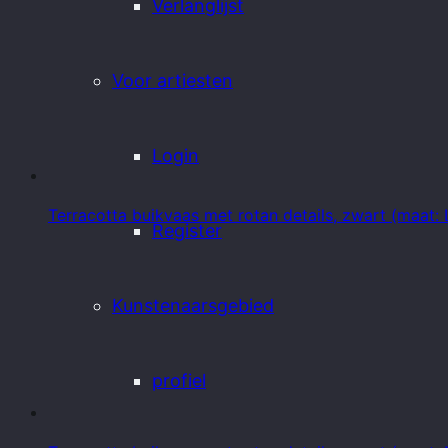
Verlanglijst
Voor artiesten
Login
Terracotta buikvaas met rotan details, zwart (maat: 
Register
Kunstenaarsgebied
profiel