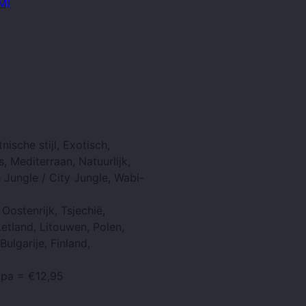
 M)
nische stijl, Exotisch,
s, Mediterraan, Natuurlijk,
n Jungle / City Jungle, Wabi-
Oostenrijk, Tsjechië,
Letland, Litouwen, Polen,
ulgarije, Finland,
opa = €12,95