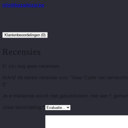
info@bazarbizar.be
Klantenbeoordelingen (0)
Recensies
Er zijn nog geen recensies.
Schrijf de eerste recensie voor “Vaas ‘Cutie’ van terracotta
S”
Je e-mailadres wordt niet gepubliceerd.
met
een *.
gemar
Jouw beoordeling
*