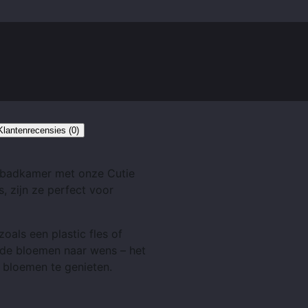
Klantenrecensies (0)
 badkamer met onze Cutie
, zijn ze perfect voor
oals een plastic fles of
 de bloemen naar wens – het
e bloemen te genieten.