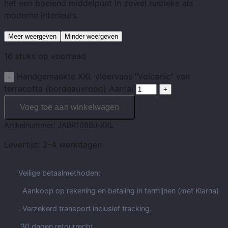
het een boeiend middelpunt in zowel rustieke als
moderne interieurs.
Meer weergeven
Minder weergeven
16 stuks op voorraad
Handgemaakte XXL vloervaas "Volcanic" van
terracotta (bordeauxrood) Aantal
Voeg toe aan winkelwagen
Artikelnummer:
JABR108Bu-XXL
Levertijd:
2-4 werkdagen
Veilige betaalmethoden:
Aankoop op rekening en betaling in termijnen (met Klarna)
. Verzekerd transport inclusief tracking.
30 dagen retourrecht.