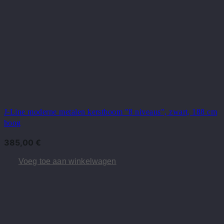
J-Line moderne metalen kerstboom "8 niveaus", zwart, 188 cm
hoog
385,00
€
Voeg toe aan winkelwagen