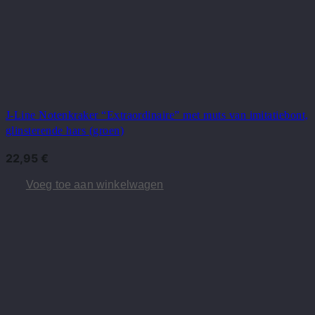
J-Line Notenkraker “Extraordinaire” met muts van imitatiebont,
glinsterende hars (groen)
22,95
€
Voeg toe aan winkelwagen