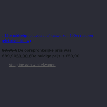
J-Line middelgroot decoratief kussen van 100% rundleer
(elektrisch blauw)
89,90
€
De oorspronkelijke prijs was:
€89,90
59,90
€
De huidige prijs is €59,90.
Voeg toe aan winkelwagen