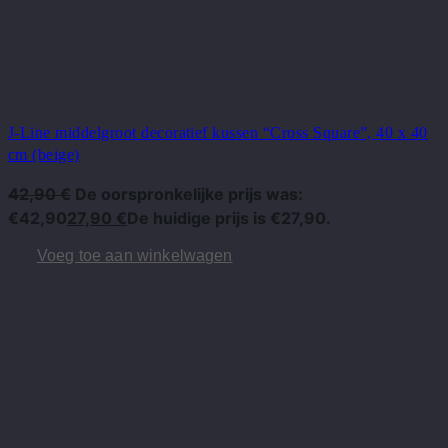
J-Line middelgroot decoratief kussen “Cross Square”, 40 x 40
cm (beige)
42,90
€
De oorspronkelijke prijs was:
€42,90
27,90
€
De huidige prijs is €27,90.
Voeg toe aan winkelwagen