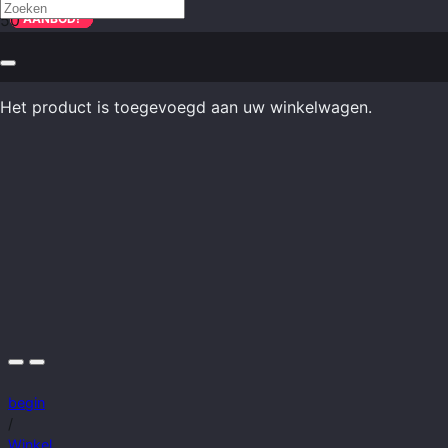
AANBOD!
AANBOD!
AANBOD!
AANBOD!
AANBOD!
Het product
is toegevoegd aan uw winkelwagen.
begin
/
Winkel