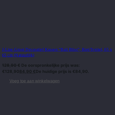
J-Line Groot Decoratief Kussen “Bali Bliss”, Riet/Textiel, 65 x
65 cm (Natuurlijk)
128,90
€
De oorspronkelijke prijs was:
€128,90
84,90
€
De huidige prijs is €84,90.
Voeg toe aan winkelwagen