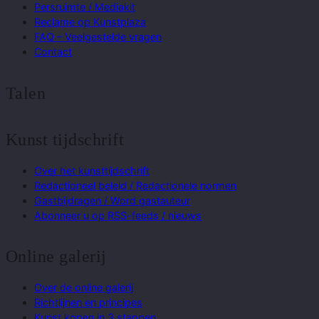
Persruimte / Mediakit
Reclame op Kunstplaza
FAQ – Veelgestelde vragen
Contact
Talen
Kunst tijdschrift
Over het kunsttijdschrift
Redactioneel beleid / Redactionele normen
Gastbijdragen / Word gastauteur
Abonneer u op RSS-feeds / nieuws
Online galerij
Over de online galerij
Richtlijnen en principes
Kunst kopen in 3 stappen