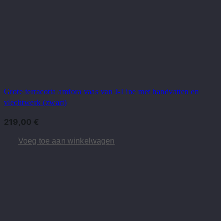
Grote terracotta amfora vaas van J-Line met handvatten en
vlechtwerk (zwart)
219,00
€
Voeg toe aan winkelwagen