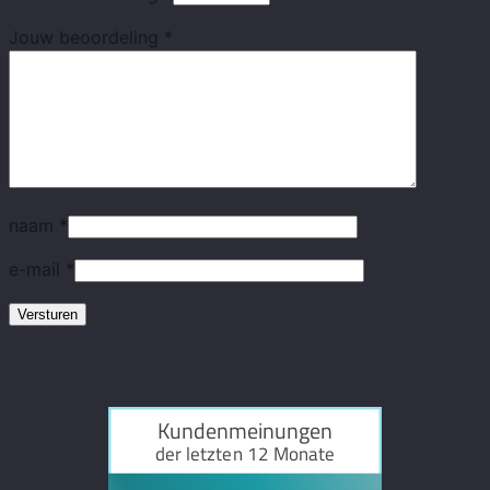
Jouw beoordeling
*
naam
*
e-mail
*