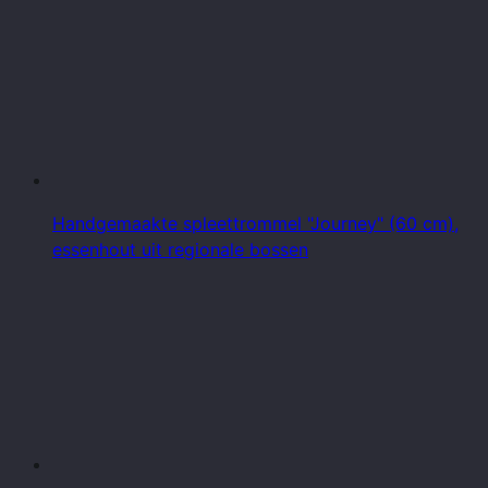
Handgemaakte spleettrommel "Journey" (60 cm),
essenhout uit regionale bossen