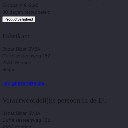
Europa = €12,95
30 dagen
retourbeleid
Productveiligheid
Fabrikant:
Bazar Bizar BVBA
Duffelsesteenweg 152
2550 Kontich
België
info@bazarbizar.be
Verantwoordelijke persoon in de EU
Bazar Bizar BVBA
Duffelsesteenweg 152
2550 Kontich