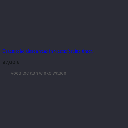
Organische glazen vaas in warme bruine tinten
37,00
€
Voeg toe aan winkelwagen