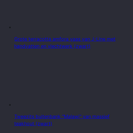
Grote terracotta amfora vaas van J-Line met
handvatten en vlechtwerk (zwart)
Tweezits buitenbank "Malawi" van massief
teakhout (zwart)