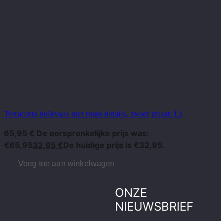
Terracotta buikvaas met rotan details, zwart (maat: L)
65,95
€
De oorspronkelijke prijs was:
€65,95
32,95
€
De huidige prijs is €32,95.
Voeg toe aan winkelwagen
ONZE
NIEUWSBRIEF