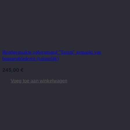
Handgemaakte opbergmand "Tatum" gemaakt van
bananenbladeren (natuurlijk)
245,00
€
Voeg toe aan winkelwagen