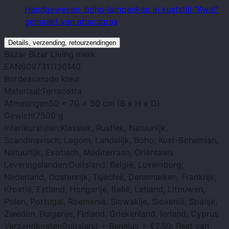
Handgeweven, boho-lampenkap in kuststijl "Kwal"
gemaakt van abacagras
Details, verzending, retourzendingen
Bazar Bizar Living
merk
EAN
6097311136140
Bordeauxrode
kleur
Materiaal:
Terracotta
Afmetingen
50 x 70 x 50 cm (B x H x D)
Gewicht
7500 g
Interieurstijlen:
Klassiek, Rustiek, Natuurlijk,
Scandinavisch, Lagom, Landelijk, Boho, Kust-Bohemian,
Natuurlijk, Exotisch, Mediterraan, Oriëntaals
Leveringslanden:
Duitsland, België, Luxemburg,
Nederland, Oostenrijk, Tsjechië, Denemarken, Frankrijk,
Kroatië, Estland, Hongarije, Italië, Letland, Litouwen,
Polen, Portugal, Roemenië, Slowakije, Slovenië, Spanje,
Zweden, Bulgarije, Finland, Griekenland, Ierland, Cyprus
Verzendkosten
Duitsland + Benelux = €7,50; Rest van