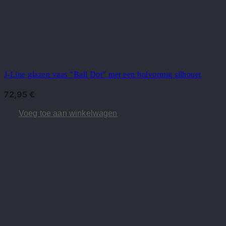
J-Line glazen vaas "Ball Dot" met een bolvormig silhouet
72,95
€
Voeg toe aan winkelwagen