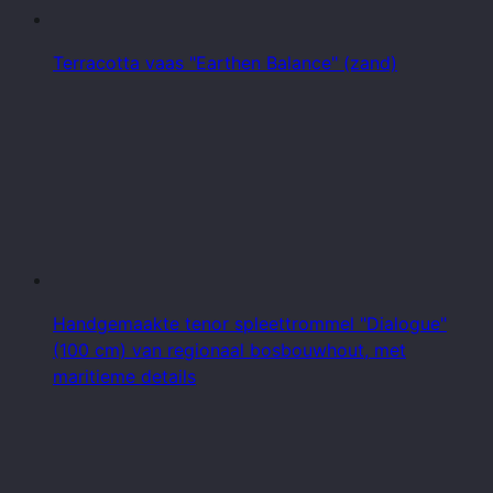
Terracotta vaas "Earthen Balance" (zand)
Handgemaakte tenor spleettrommel "Dialogue"
(100 cm) van regionaal bosbouwhout, met
maritieme details