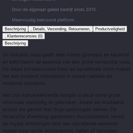
Door de eigenaar geleid bedrijf sinds 2015.
Meervoudig bekroond platform.
Beschrijving
, Details, Verzending, Retourneren,
Productveiligheid
, Klantenrecensies (0)
Beschrijving
De Volcanic vaas geeft elke ruimte grandeur en karakter
en belichaamt de essentie van een grote terracotta vaas.
De diepe bordeauxrode kleur en opvallende vorm maken
het een boeiend middelpunt in zowel rustieke als
moderne interieurs.
Met zijn indrukwekkende hoogte is deze extra grote
vloervaas veelzijdig te gebruiken, zowel als losstaand
accent als gevuld met hoge gedroogde takken. De
terracotta afwerking garandeert duurzaamheid, terwijl
de royale afmetingen hem een ​​opvallende aanwinst
maken voor grote woonkamers, hallen of terrassen.