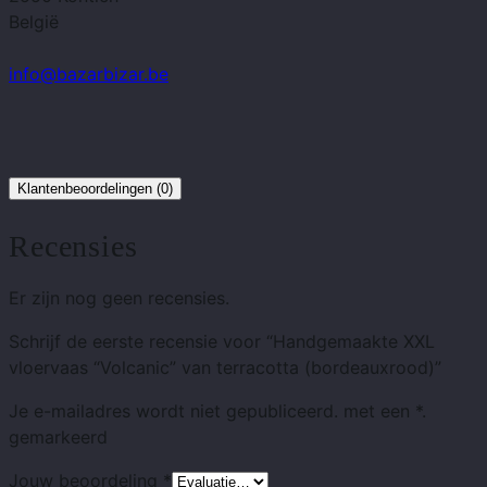
België
info@bazarbizar.be
Klantenbeoordelingen (0)
Recensies
Er zijn nog geen recensies.
Schrijf de eerste recensie voor “Handgemaakte XXL
vloervaas “Volcanic” van terracotta (bordeauxrood)”
Je e-mailadres wordt niet gepubliceerd.
met
een *.
gemarkeerd
Jouw beoordeling
*