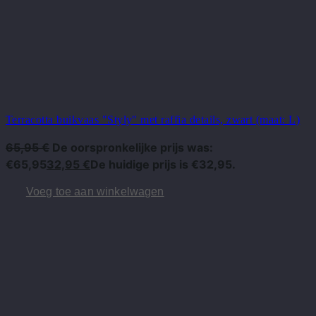
Terracotta buikvaas "Styly" met raffia details, zwart (maat: L)
65,95
€
De oorspronkelijke prijs was:
€65,95
32,95
€
De huidige prijs is €32,95.
Voeg toe aan winkelwagen