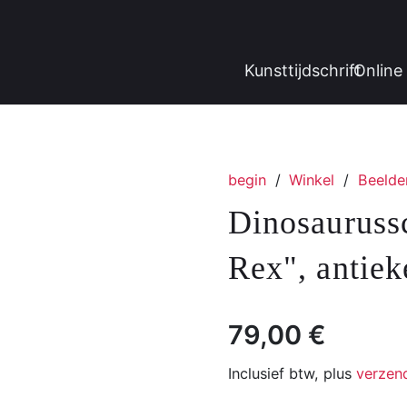
Kunsttijdschrift
Online 
begin
/
Winkel
/
Beelde
Dinosauruss
Rex", antiek
79,00
€
Inclusief btw, plus
verzen