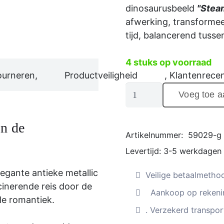
dinosaurusbeeld
"Stea
afwerking, transformee
tijd, balancerend tusse
4 stuks op voorraad
ourneren,
Productveiligheid
, Klantenrecen
Dinosaurussculptuur
Voeg toe 
"Steampunk
T-
an de
Rex",
Artikelnummer:
59029-g
antieke
Levertijd:
3-5 werkdagen
metallic
look,
legante antieke metallic
Veilige betaalmetho
aantal
cinerende reis door de
Aankoop op rekenin
ële romantiek.
. Verzekerd transport