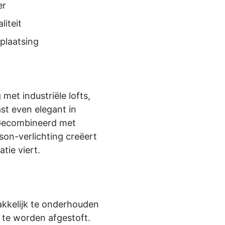
er
iteit
plaatsing
met industriële lofts,
st even elegant in
Gecombineerd met
son-verlichting creëert
tie viert.
akkelijk te onderhouden
 te worden afgestoft.