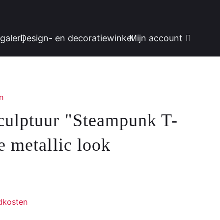
galerij
Design- en decoratiewinkel
Mijn account
n
culptuur "Steampunk T-
e metallic look
dkosten