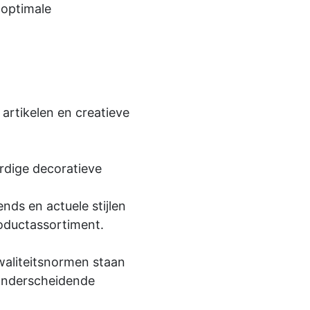
 optimale
 artikelen en creatieve
ardige decoratieve
ds en actuele stijlen
oductassortiment.
aliteitsnormen staan ​​
 onderscheidende