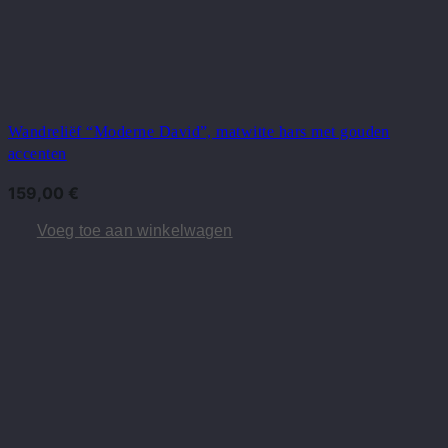
Wandreliëf “Moderne David”, matwitte hars met gouden
accenten
159,00
€
Voeg toe aan winkelwagen