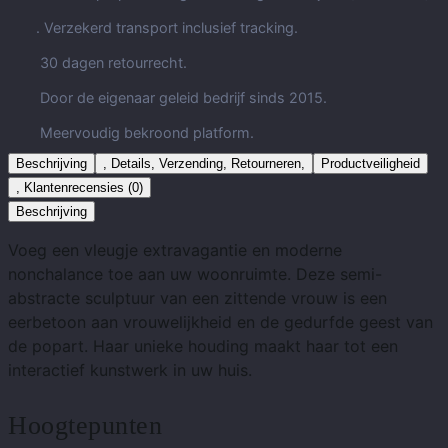
. Verzekerd transport inclusief tracking.
30 dagen retourrecht.
Door de eigenaar geleid bedrijf sinds 2015.
Meervoudig bekroond platform.
Beschrijving
, Details, Verzending, Retourneren,
Productveiligheid
, Klantenrecensies (0)
Beschrijving
Voeg een vleugje extravagantie en moderne
nonchalance toe aan uw woonruimte. Deze semi-
abstracte sculptuur van een zittende vrouw is een
eerbetoon aan vrouwelijkheid en de gedurfde geest van
de popart. Haar unieke houding maakt haar tot een
interactief kunstwerk in uw huis.
Hoogtepunten