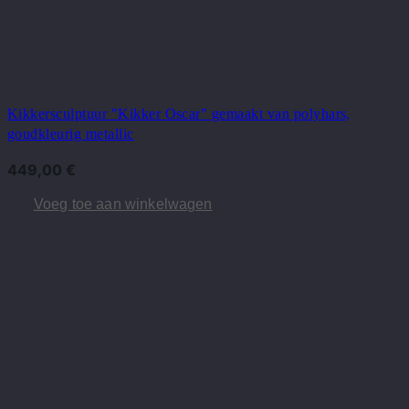
Kikkersculptuur "Kikker Oscar" gemaakt van polyhars,
goudkleurig metallic
449,00
€
Voeg toe aan winkelwagen