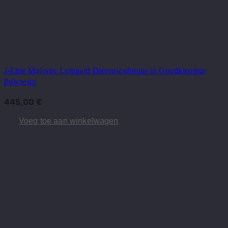
J-Line Majestic Luipaard Dierensculptuur in Goudkleurige
Polyresin
445,00
€
Voeg toe aan winkelwagen