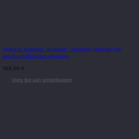
Abstracte sculptuur "Relaxing", vloeiende vorm met een
antieke goudkleurige afwerking
195,00
€
Voeg toe aan winkelwagen