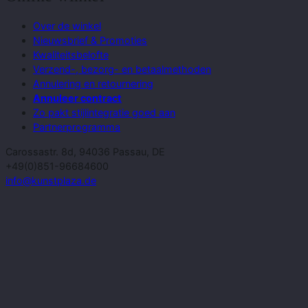
Over de winkel
Nieuwsbrief & Promoties
Kwaliteitsbelofte
Verzend-, bezorg- en betaalmethoden
Annulering en retournering
Annuleer contract
Zo pakt stijlintegratie goed aan
Partnerprogramma
Carossastr. 8d, 94036 Passau, DE
+49(0)851-96684600
info@kunstplaza.de