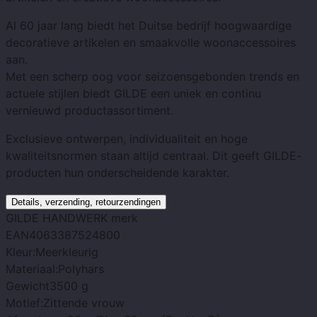
Al 60 jaar lang biedt het Duitse bedrijf hoogwaardige
decoratieve artikelen en smaakvolle woonaccessoires
aan.
Met een scherp oog voor seizoensgebonden trends en
actuele stijlen biedt GILDE een uniek en continu
vernieuwd productassortiment.
Exclusieve ontwerpen, individualiteit en hoge
kwaliteitsnormen staan ​​altijd centraal. Dit geeft GILDE-
producten hun onderscheidende karakter.
Details, verzending, retourzendingen
GILDE HANDWERK
merk
EAN
4063387524800
Kleur:
Meerkleurig
Materiaal:
Polyhars
Gewicht
3500 g
Motief:
Zittende vrouw