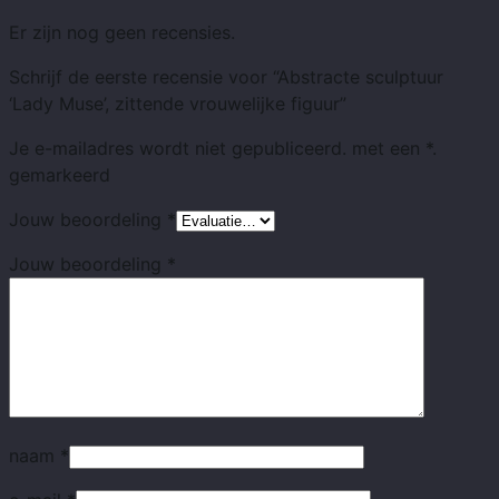
Er zijn nog geen recensies.
Schrijf de eerste recensie voor “Abstracte sculptuur
‘Lady Muse’, zittende vrouwelijke figuur”
Je e-mailadres wordt niet gepubliceerd.
met
een *.
gemarkeerd
Jouw beoordeling
*
Jouw beoordeling
*
naam
*