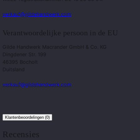
verkauf@gildehandwerk.com
Verantwoordelijke persoon in de EU
Gilde Handwerk Macrander GmbH & Co. KG
Dingdener Str. 199
46395 Bocholt
Duitsland
verkauf@gildehandwerk.com
Klantenbeoordelingen (0)
Recensies