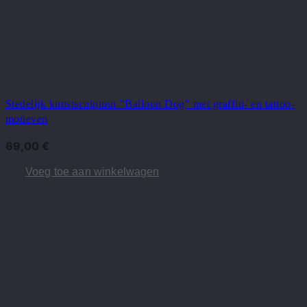
Stedelijk kunstsculptuur "Balloon Dog" met graffiti- en tattoo-
motieven
69,00
€
Voeg toe aan winkelwagen