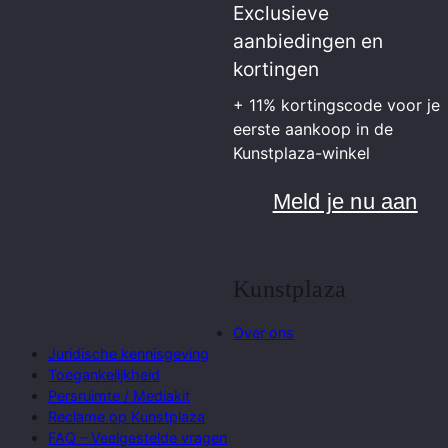
Exclusieve
aanbiedingen en
kortingen
+ 11% kortingscode voor je
eerste aankoop in de
Kunstplaza-winkel
Meld je nu aan
Kunstplaza
Over ons
Juridische kennisgeving
Toegankelijkheid
Persruimte / Mediakit
Reclame op Kunstplaza
FAQ – Veelgestelde vragen