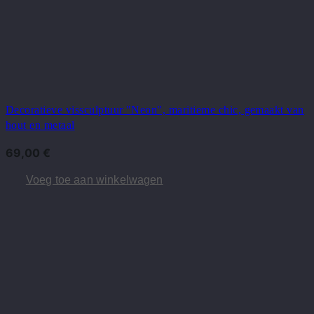
Decoratieve vissculptuur "Neon", maritieme chic, gemaakt van
hout en metaal
69,00
€
Voeg toe aan winkelwagen