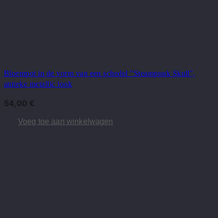
Bloempot in de vorm van een schedel "Steampunk Skull",
antieke metallic look
54,00
€
Voeg toe aan winkelwagen