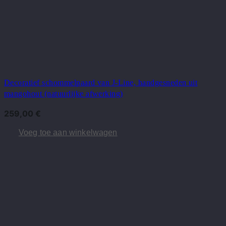
Decoratief schommelpaard van J-Line, handgesneden uit
mangohout (natuurlijke afwerking)
259,00
€
Voeg toe aan winkelwagen