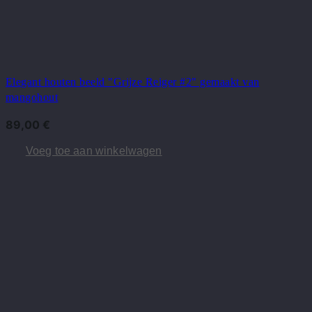
Elegant houten beeld "Grijze Reiger #2" gemaakt van
mangohout
89,00
€
Voeg toe aan winkelwagen