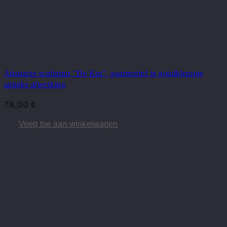
Abstracte sculptuur "De Kus", paarmotief in goudkleurige
antieke afwerking
78,00
€
Voeg toe aan winkelwagen