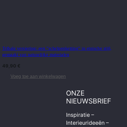
Tribale versiering: een "schelpenketting" in etnische stijl,
gemaakt van natuurlijke materialen
49,90
€
Voeg toe aan winkelwagen
ONZE
NIEUWSBRIEF
Inspiratie –
Interieurideeën –