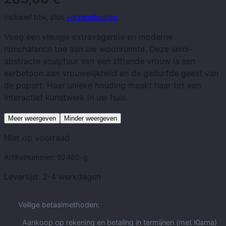
Inclusief btw, plus
verzendkosten
Voeg een vleugje extravagantie en moderne
nonchalance toe aan uw woonruimte. Deze semi-
abstracte sculptuur van een zittende vrouw is een
eerbetoon aan vrouwelijkheid en de gedurfde geest van
de popart. Haar unieke houding maakt haar tot een
interactief kunstwerk in uw huis.
Meer weergeven
Minder weergeven
Niet op voorraad
Artikelnummer:
52480-g
Levertijd:
2-4 werkdagen
Veilige betaalmethoden:
Aankoop op rekening en betaling in termijnen (met Klarna)