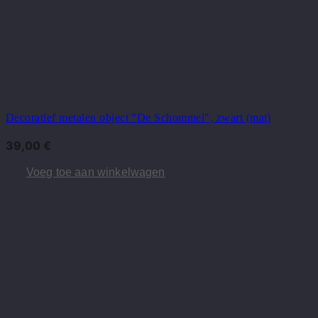
Decoratief metalen object "De Schommel", zwart (mat)
39,00
€
Voeg toe aan winkelwagen