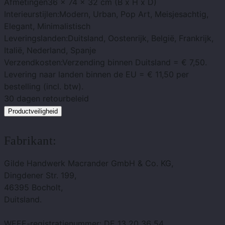
Afmetingen
36 x 74 x 32 cm (B x H x D)
Interieurstijlen:
Modern, Urban, Pop Art, Meisjesachtig,
Elegant, Minimalistisch
Leveringslanden:
Duitsland, Oostenrijk, België, Frankrijk,
Italië, Nederland, Spanje
Verzendkosten:
Verzending binnen Duitsland = € 7,50.
Levering naar landen binnen de EU = € 11,50 per
bestelling (incl. btw).
30 dagen
retourbeleid
Productveiligheid
Fabrikant:
Gilde Handwerk Macrander GmbH & Co. KG,
Dingdener Str. 199,
46395 Bocholt,
Duitsland.
WEEE-registratienummer: DE 13 20 36 54.