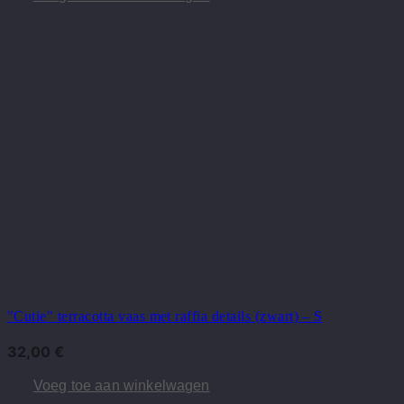
"Cutie" terracotta vaas met raffia details (zwart) – S
32,00
€
Voeg toe aan winkelwagen