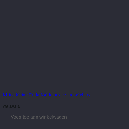
J-Line kleine Frida Kahlo buste van polyhars
79,00
€
Voeg toe aan winkelwagen