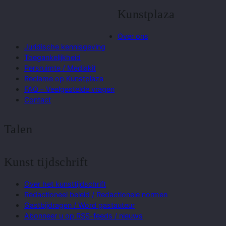
Kunstplaza
Over ons
Juridische kennisgeving
Toegankelijkheid
Persruimte / Mediakit
Reclame op Kunstplaza
FAQ – Veelgestelde vragen
Contact
Talen
Kunst tijdschrift
Over het kunsttijdschrift
Redactioneel beleid / Redactionele normen
Gastbijdragen / Word gastauteur
Abonneer u op RSS-feeds / nieuws