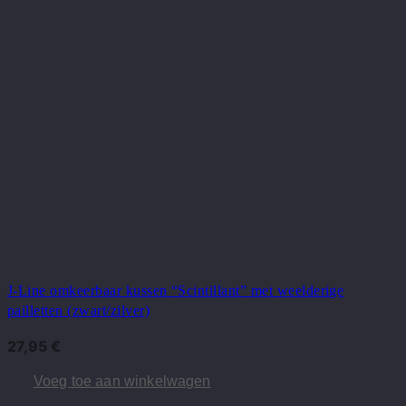
J-Line omkeerbaar kussen “Scintillant” met weelderige
pailletten (zwart/zilver)
27,95
€
Voeg toe aan winkelwagen