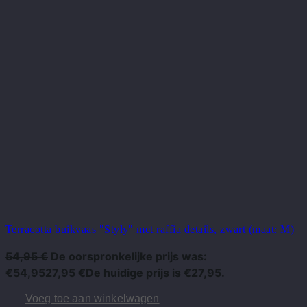
Terracotta buikvaas "Styly" met raffia details, zwart (maat: M)
54,95
€
De oorspronkelijke prijs was:
€54,95
27,95
€
De huidige prijs is €27,95.
Voeg toe aan winkelwagen