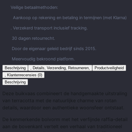
Veilige betaalmethoden:
Aankoop op rekening en betaling in termijnen (met Klarna)
. Verzekerd transport inclusief tracking.
30 dagen retourrecht.
Door de eigenaar geleid bedrijf sinds 2015.
Meervoudig bekroond platform.
Beschrijving
, Details, Verzending, Retourneren,
Productveiligheid
, Klantenrecensies (0)
Beschrijving
Deze buikvaas combineert de handgemaakte uitstraling
van terracotta met de natuurlijke charme van rotan
details, waardoor een authentieke woonsfeer ontstaat.
De kenmerkende bolvorm met het verfijnde raffia-detail
aan de bovenkant vertelt een verhaal van traditioneel