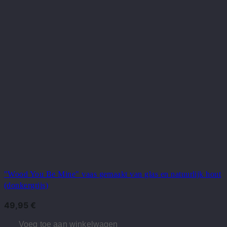
"Wood You Be Mine" vaas gemaakt van glas en natuurlijk hout
(donkergrijs)
49,95
€
Voeg toe aan winkelwagen