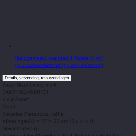
Handgemaakt wandtapijt "Adele Klimt",
geluidsabsorberend (op een spieraam)
Details, verzending, retourzendingen
Bazar Bizar Living
merk
EAN
7438246141134
Kleur:
Zwart
Maat
L
Materiaal:
Terracotta, raffia
Afmetingen
33 x 27 x 33 cm (B x H x D)
Gewicht
5180 g
Interieurstijlen:
Strandhuis, Kust-Bohemian, Wabi Sabi,