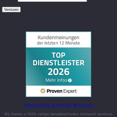
EENVOUDIGE & VEILIGE BETALING
Wij bieden u 100% veilige betaalmethoden (inclusief aankoop