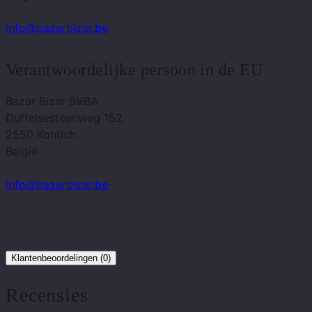
info@bazarbizar.be
Verantwoordelijke persoon in de EU
Bazar Bizar BVBA
Duffelsesteenweg 152
2550 Kontich
België
info@bazarbizar.be
Klantenbeoordelingen (0)
Recensies