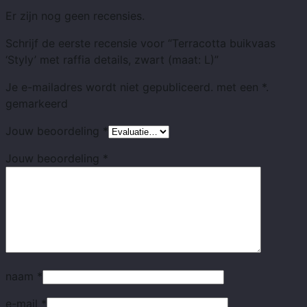
Er zijn nog geen recensies.
Schrijf de eerste recensie voor “Terracotta buikvaas
‘Styly’ met raffia details, zwart (maat: L)”
Je e-mailadres wordt niet gepubliceerd.
met
een *.
gemarkeerd
Jouw beoordeling
*
Jouw beoordeling
*
naam
*
e-mail
*