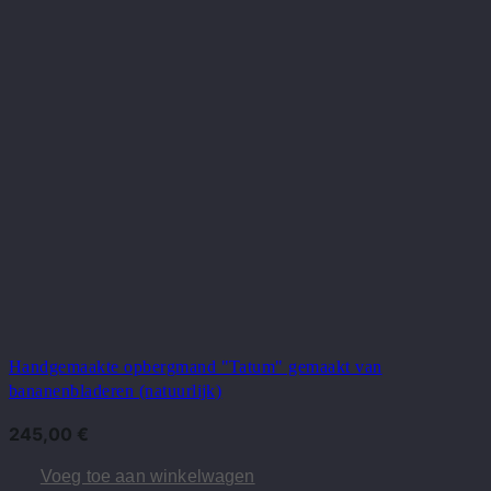
Handgemaakte opbergmand "Tatum" gemaakt van
bananenbladeren (natuurlijk)
245,00
€
Voeg toe aan winkelwagen