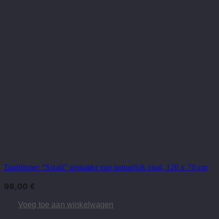
Tapijtloper “Sizali” gemaakt van natuurlijk sisal, 120 x 70 cm
98,00
€
Voeg toe aan winkelwagen