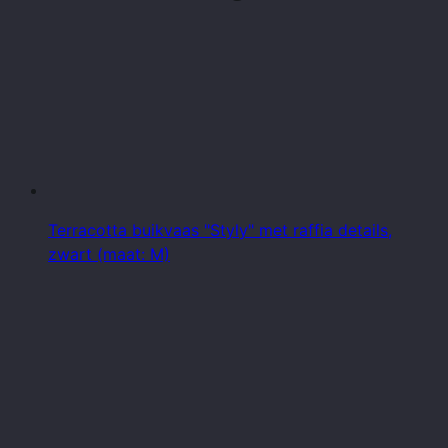
Terracotta buikvaas "Styly" met raffia details,
zwart (maat: M)