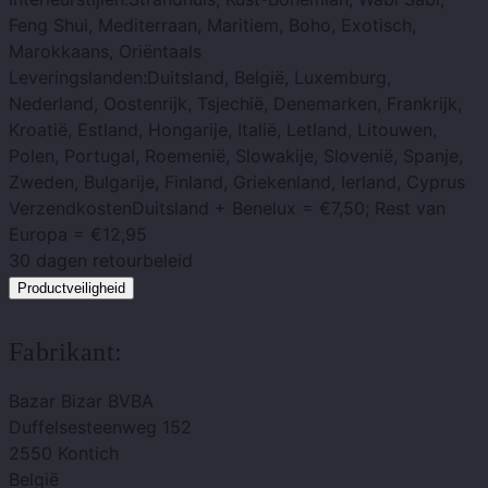
Feng Shui, Mediterraan, Maritiem, Boho, Exotisch,
Marokkaans, Oriëntaals
Leveringslanden:
Duitsland, België, Luxemburg,
Nederland, Oostenrijk, Tsjechië, Denemarken, Frankrijk,
Kroatië, Estland, Hongarije, Italië, Letland, Litouwen,
Polen, Portugal, Roemenië, Slowakije, Slovenië, Spanje,
Zweden, Bulgarije, Finland, Griekenland, Ierland, Cyprus
Verzendkosten
Duitsland + Benelux = €7,50; Rest van
Europa = €12,95
30 dagen
retourbeleid
Productveiligheid
Fabrikant:
Bazar Bizar BVBA
Duffelsesteenweg 152
2550 Kontich
België