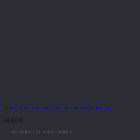
"Cutie" terracotta vaas met raffia details (grijs) – M
38,00
€
Voeg toe aan winkelwagen