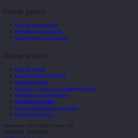
Online galerij
Over de online galerij
Richtlijnen en principes
Kunst kopen in 3 stappen
Online winkel
Over de winkel
Nieuwsbrief & Promoties
Kwaliteitsbelofte
Verzend-, bezorg- en betaalmethoden
Annulering en retournering
Annuleer contract
Zo pakt stijlintegratie goed aan
Partnerprogramma
Carossastr. 8d, 94036 Passau, DE
+49(0)851-96684600