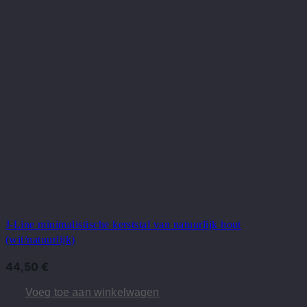
J-Line minimalistische kerststal van natuurlijk hout
(wit/natuurlijk)
44,50
€
Voeg toe aan winkelwagen