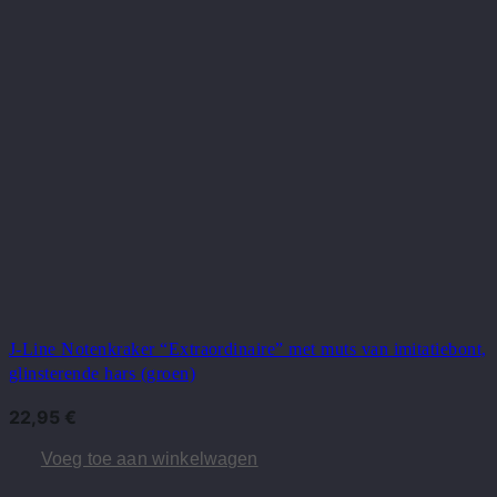
J-Line Notenkraker “Extraordinaire” met muts van imitatiebont,
glinsterende hars (groen)
22,95
€
Voeg toe aan winkelwagen