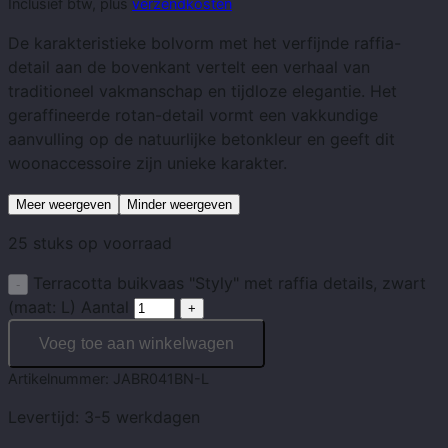
Inclusief btw, plus
verzendkosten
De karakteristieke bolvorm met het verfijnde raffia-
detail aan de bovenkant vertelt een verhaal van
traditioneel vakmanschap en tijdloze elegantie. Het
geraffineerde rotan-detail vormt een vakkundige
aanvulling op de natuurlijke betonkleur en geeft dit
woonaccessoire zijn unieke karakter.
Meer weergeven
Minder weergeven
25 stuks op voorraad
Terracotta buikvaas "Styly" met raffia details, zwart
(maat: L) Aantal
Voeg toe aan winkelwagen
Artikelnummer:
JABR041BN-L
Levertijd:
3-5 werkdagen