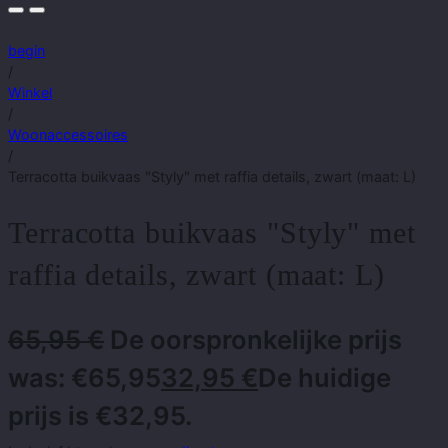
begin
/
Winkel
/
Woonaccessoires
/
Terracotta buikvaas "Styly" met raffia details, zwart (maat: L)
Terracotta buikvaas "Styly" met
raffia details, zwart (maat: L)
65,95
€
De oorspronkelijke prijs
was: €65,95
32,95
€
De huidige
prijs is €32,95.