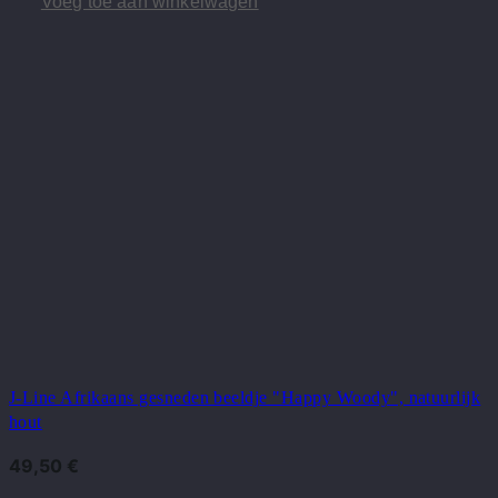
Voeg toe aan winkelwagen
J-Line Afrikaans gesneden beeldje "Happy Woody", natuurlijk
hout
49,50
€