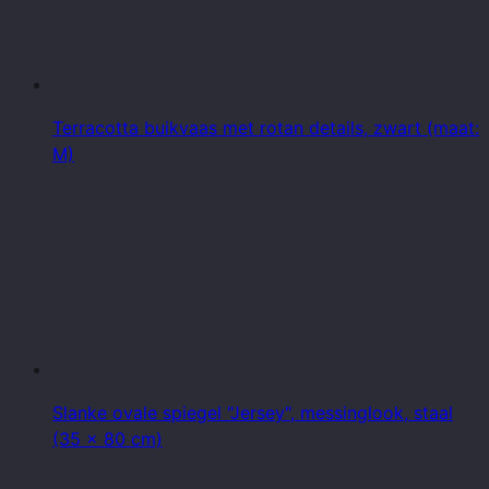
Terracotta buikvaas met rotan details, zwart (maat:
M)
Slanke ovale spiegel "Jersey", messinglook, staal
(35 x 80 cm)