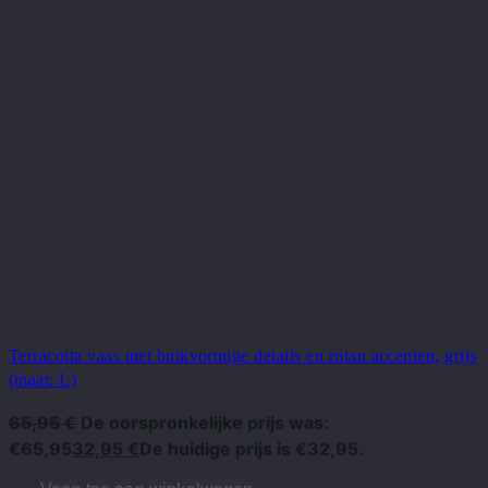
Terracotta vaas met buikvormige details en rotan accenten, grijs
(maat: L)
65,95
€
De oorspronkelijke prijs was:
€65,95
32,95
€
De huidige prijs is €32,95.