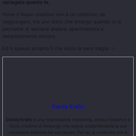
variegata quanto te.
Forse il flusso creativo non è un obiettivo da
raggiungere, ma uno stato che emerge quando ci si
permette di lasciarsi andare, sperimentare e
semplicemente iniziare.
Ed è spesso proprio lì che inizia la vera magia. ✨
Danila Kreitz
Danila Kreitz
è una responsabile marketing, artista freelance e
forza creativa di Amburgo che segue costantemente la sua
vocazione interiore nel suo lavoro. Per lei, la creatività non è