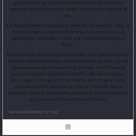
qualcosa che va imparato o perfezionato, ma piuttosto
qualcosa di profondamente umano che risiede in ognuno di
noi.
Fin da bambina ha trovato gioia nelle attività creative. Oggi, le
interessa meno il prodotto finito e più il momento in cui si
abbandona il controllo e nasce una creazione autentica e
libera.
Nel suo studio ad Amburgo-Fuhlsbüttel, crea opere intuitive e
astratte dalle forme fluide e dalle strutture organiche. La sua
arte è pensata per emozionare le persone, trasformare gli
spazi e risvegliare qualcosa nell'animo. Allo stesso tempo,
attraverso workshop e format creativi, apre spazi in cui le
persone possono riscoprire la propria creatività, senza
pressioni, senza la ricerca della perfezione, ma con curiosità,
leggerezza e fiducia nel proprio intuito.
www.danilakreitz-art.de/