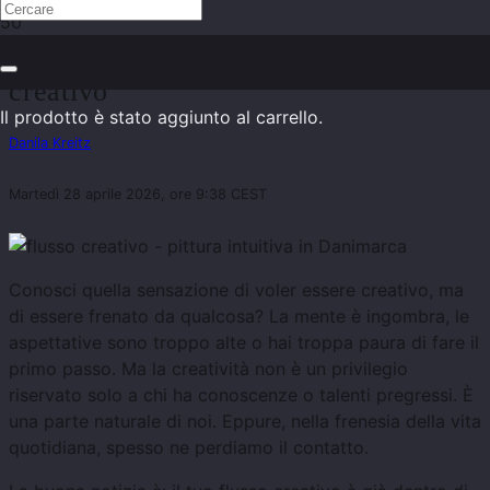
8 consigli per trovare il tuo flusso
creativo
Il prodotto
è stato aggiunto al carrello.
Danila Kreitz
Martedì 28 aprile 2026, ore 9:38 CEST
Conosci quella sensazione di voler essere creativo, ma
di essere frenato da qualcosa? La mente è ingombra, le
aspettative sono troppo alte o hai troppa paura di fare il
primo passo. Ma la creatività non è un privilegio
riservato solo a chi ha conoscenze o talenti pregressi. È
una parte naturale di noi. Eppure, nella frenesia della vita
quotidiana, spesso ne perdiamo il contatto.