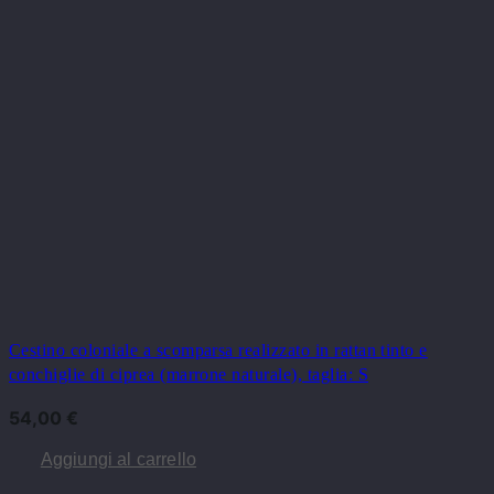
Cestino coloniale a scomparsa realizzato in rattan tinto e
conchiglie di ciprea (marrone naturale), taglia: S
54,00
€
Aggiungi al carrello