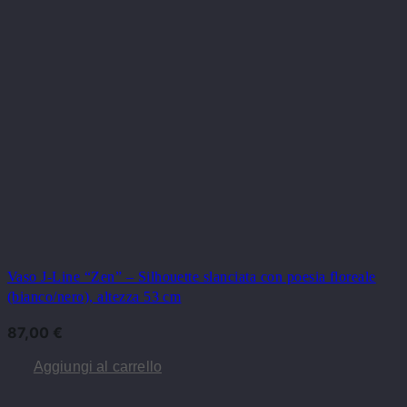
Vaso J-Line “Zen” – Silhouette slanciata con poesia floreale
(bianco/nero), altezza 53 cm
87,00
€
Aggiungi al carrello