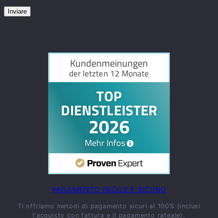
PAGAMENTO FACILE E SICURO
Ti offriamo metodi di pagamento sicuri al 100% (inclusi
l'acquisto con fattura e il pagamento rateale).