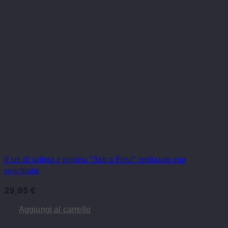
Il set di saliera e pepiera “Salt n Pepa” realizzato con
conchiglie
29,95
€
Aggiungi al carrello