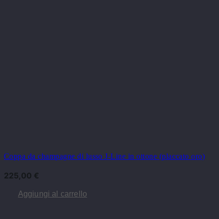
Coppa da champagne di lusso J-Line in ottone (placcato oro)
225,00
€
Aggiungi al carrello