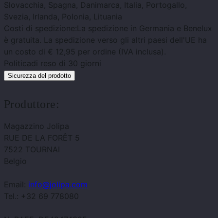
Slovacchia, Spagna, Danimarca, Italia, Portogallo,
Svezia, Irlanda, Polonia, Lituania
Costi di spedizione:
La spedizione in Germania e Benelux
è gratuita. La spedizione verso gli altri paesi dell'UE ha
un costo di € 12,95 per ordine (IVA inclusa).
Politica
di reso di 30 giorni
Sicurezza del prodotto
Produttore:
Magazzino Jolipa
RUE DE LA FORÊT 5
7522 TOURNAI
Belgio
Email:
info@jolipa.com
Tel.: +32 69 778080