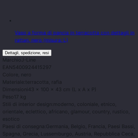
Vaso a forma di pancia in terracotta con dettagli in
rattan, nero (misura: L)
Dettagli, spedizione, resi
Marchio
J-Line
EAN
5400924415297
Colore
, nero
Materiale:
terracotta, rafia
Dimensioni
43 x 100 x 43 cm (L x A x P)
Peso
17 kg
Stili di interior design:
moderno, coloniale, etnico,
orientale, eclettico, africano, glamour, country, rustico,
esotico
Paesi di consegna:
Germania, Belgio, Francia, Paesi Bassi,
Spagna, Grecia, Lussemburgo, Austria, Repubblica Ceca,