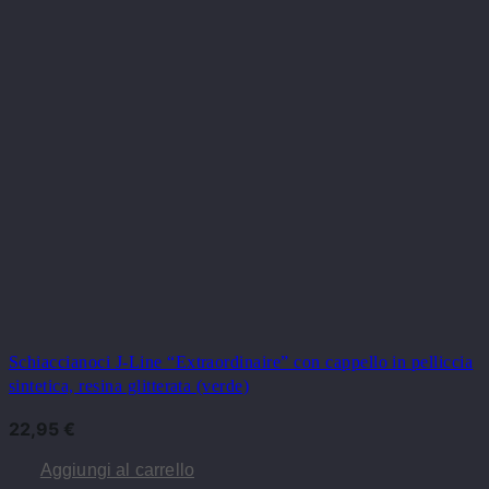
Schiaccianoci J-Line “Extraordinaire” con cappello in pelliccia
sintetica, resina glitterata (verde)
22,95
€
Aggiungi al carrello