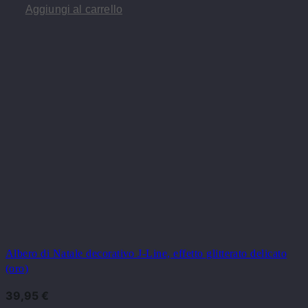
Aggiungi al carrello
Albero di Natale decorativo J-Line, effetto glitterato delicato
(oro)
39,95
€