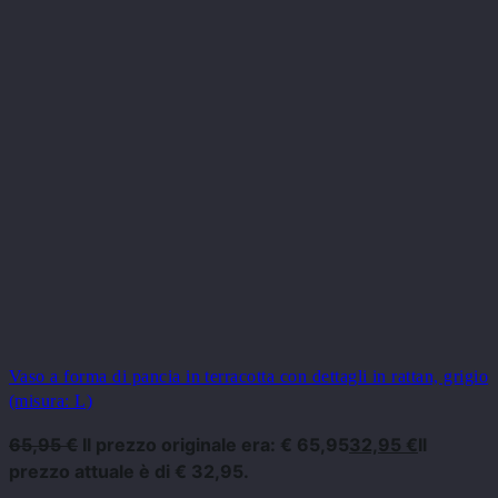
Vaso a forma di pancia in terracotta con dettagli in rattan, grigio
(misura: L)
65,95
€
Il prezzo originale era: € 65,95
32,95
€
Il
prezzo attuale è di € 32,95.