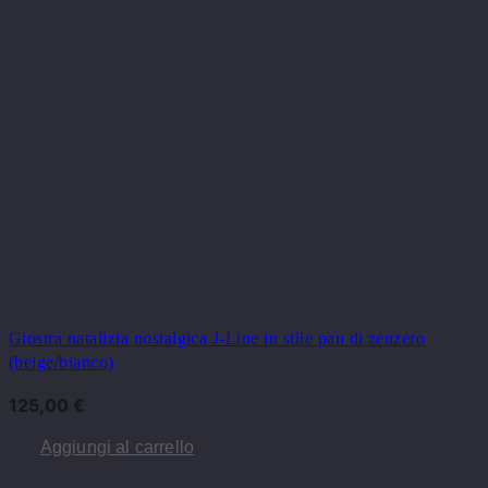
Giostra natalizia nostalgica J-Line in stile pan di zenzero
(beige/bianco)
125,00
€
Aggiungi al carrello