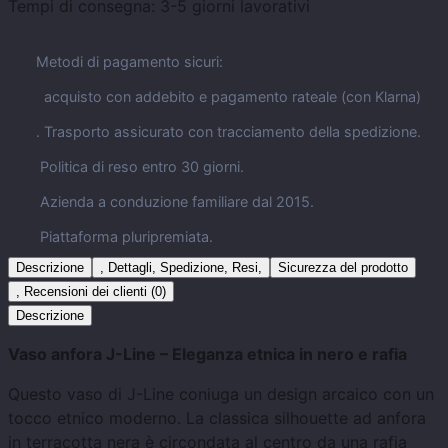
Tempi di consegna:
3-5 giorni lavorativi
Metodi di pagamento sicuri:
acquisto con addebito e pagamento rateale (con Klarna)
. Trasporto assicurato con tracciamento della spedizione.
Politica di reso entro 30 giorni.
Azienda a conduzione familiare dal 2015.
Piattaforma pluripremiata.
Descrizione
, Dettagli, Spedizione, Resi,
Sicurezza del prodotto
, Recensioni dei clienti (0)
Descrizione
Vaso anfora J-Line – Eleganza etnica in nero e rafia
Questo vaso di J-Line coniuga un design arcaico con un
tocco etnico moderno. La classica silhouette ad anfora
in terracotta nera è circondata al centro da una rafia