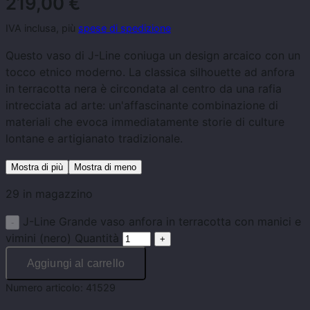
219,00
€
IVA inclusa, più
spese di spedizione
Questo vaso di J-Line coniuga un design arcaico con un
tocco etnico moderno. La classica silhouette ad anfora
in terracotta nera è circondata al centro da una rafia
intrecciata ad arte: un'affascinante combinazione di
materiali che evoca immediatamente storie di culture
lontane e artigianato tradizionale.
Mostra di più
Mostra di meno
29 in magazzino
J-Line Grande vaso anfora in terracotta con manici e
vimini (nero) Quantità
Aggiungi al carrello
Numero articolo:
41529