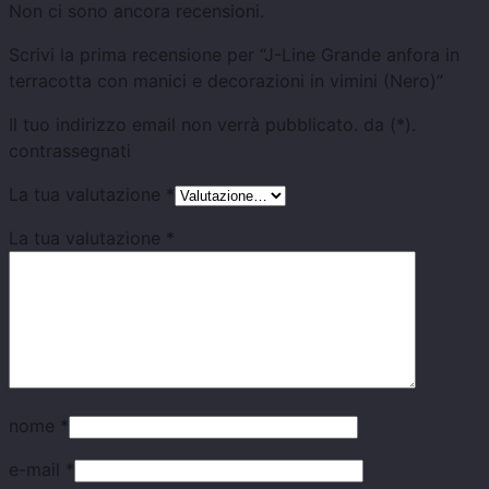
Non ci sono ancora recensioni.
Scrivi la prima recensione per “J-Line Grande anfora in
terracotta con manici e decorazioni in vimini (Nero)”
Il tuo indirizzo email non verrà pubblicato.
da
(*).
contrassegnati
La tua valutazione
*
La tua valutazione
*
nome
*
e-mail
*