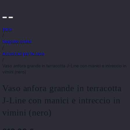
inizio
/
Negozio online
/
Accessori per la casa
/
Vaso anfora grande in terracotta J-Line con manici e intreccio in
vimini (nero)
Vaso anfora grande in terracotta
J-Line con manici e intreccio in
vimini (nero)