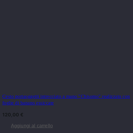
Cesto portaoggetti intrecciato a mano "Chisomo" realizzato con
foglie di banano essiccate
120,00
€
Aggiungi al carrello