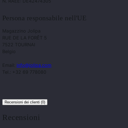
N. RAEE: DE42474305
Persona responsabile nell'UE
Magazzino Jolipa
RUE DE LA FORÊT 5
7522 TOURNAI
Belgio
Email:
info@jolipa.com
Tel.: +32 69 778080
Recensioni dei clienti (0)
Recensioni