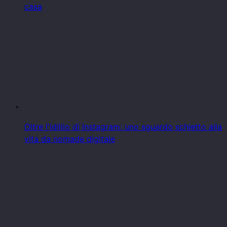
casa
Oltre l'idillio di Instagram: uno sguardo schietto alla
vita da nomade digitale