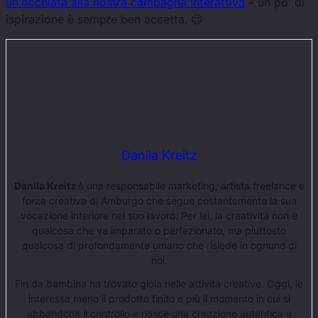
un'occhiata alla nostra campagna interattiva
– un po' di
ispirazione è sempre ben accetta. 😉
Danila Kreitz
Danila Kreitz
è una responsabile marketing, artista freelance e
forza creativa di Amburgo che segue costantemente la sua
vocazione interiore nel suo lavoro. Per lei, la creatività non è
qualcosa che va imparato o perfezionato, ma piuttosto
qualcosa di profondamente umano che risiede in ognuno di
noi.
Fin da bambina ha trovato gioia nelle attività creative. Oggi, le
interessa meno il prodotto finito e più il momento in cui si
abbandona il controllo e nasce una creazione autentica e