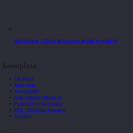
Ispirazione - Dove la trovano artisti e creativi
Kunstplaza
Chi siamo
Note legali
Accessibilità
Area stampa / Media kit
Pubblicità su Kunstplaza
FAQ – Domande frequenti
Contatto