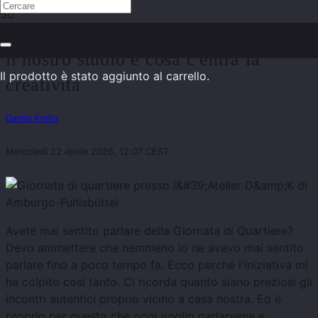
Giornata di quartiere: perché apriamo
il nostro studio e cosa c'entra la
Il prodotto
è stato aggiunto al carrello.
creatività
Danila Kreitz
Mercoledì 22 aprile 2026, 12:07 CEST
Avete mai sentito parlare della Giornata di Quartiere?
Devo ammettere che nemmeno io ne avevo mai sentito
parlare fino a poco tempo fa. Ecco perché l'iniziativa mi
ha colpito così tanto. Ci ricorda quanto siano preziosi gli
incontri autentici proprio vicino a casa nostra. Ed è
proprio per questo che oggi voglio parlarvene e