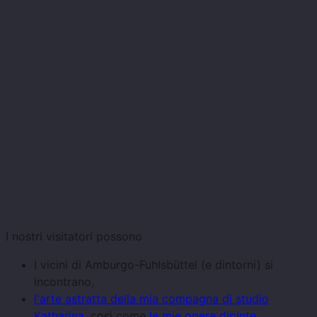
I nostri visitatori possono
I vicini di Amburgo-Fuhlsbüttel (e dintorni) si
incontrano,
l'arte astratta della mia compagna di studio
Katharina,
così come
le mie opere dipinte