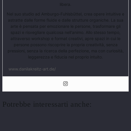
libera.
Nel suo studio ad Amburgo-Fuhlsbüttel, crea opere intuitive e
astratte dalle forme fluide e dalle strutture organiche. La sua
arte è pensata per emozionare le persone, trasformare gli
spazi e risvegliare qualcosa nell'animo. Allo stesso tempo,
attraverso workshop e format creativi, apre spazi in cui le
persone possono riscoprire la propria creatività, senza
pressioni, senza la ricerca della perfezione, ma con curiosità,
leggerezza e fiducia nel proprio intuito.
www.danilakreitz-art.de/
Potrebbe interessarti anche: