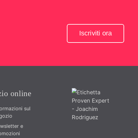
Iscriviti ora
io online
formazioni sul
gozio
wsletter e
omozioni