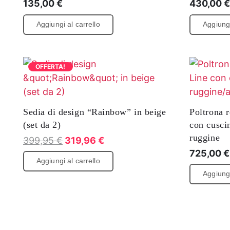
135,00
€
430,00
Aggiungi al carrello
Aggiungi
OFFERTA!
Sedia di design “Rainbow” in beige
Poltrona 
(set da 2)
con cusci
ruggine
Il
Il
399,95
€
319,96
€
725,00
€
prezzo
prezzo
Aggiungi al carrello
originale
attuale
Aggiungi
era:
è:
€
€
399,95
399,95.