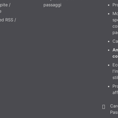
pite /
passaggi
Pr
e
Mo
eed RSS /
sp
co
pa
Ca
An
co
Ec
l'
sti
Pr
aff
Car
Pas