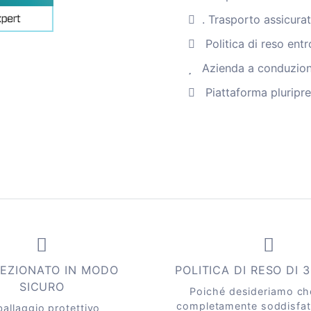
con
rivestimento
. Trasporto assicura
color
Politica di reso entr
crema
Azienda a conduzione
Quantità
Piattaforma pluripr
EZIONATO IN MODO
POLITICA DI RESO DI 
SICURO
Poiché desideriamo che
completamente soddisfat
allaggio protettivo