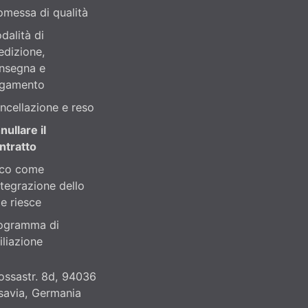
omessa di qualità
dalità di
edizione,
nsegna e
gamento
ncellazione e reso
nullare il
ntratto
co come
integrazione dello
le riesce
ogramma di
iliazione
ossastr. 8d, 94036
savia, Germania