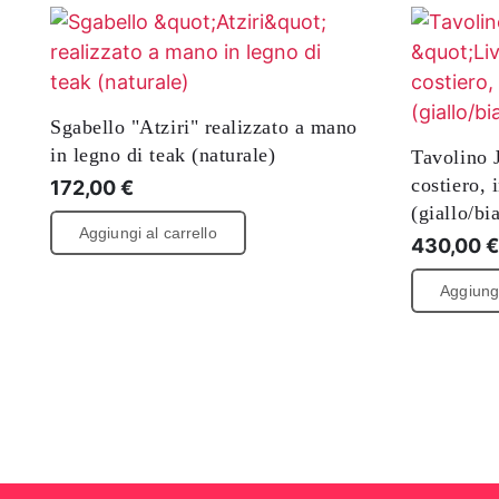
Sgabello "Atziri" realizzato a mano
in legno di teak (naturale)
Tavolino 
costiero, 
172,00
€
(giallo/bi
Aggiungi al carrello
430,00
Aggiungi