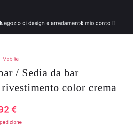
ne
Negozio di design e arredamento
Il mio conto
Mobilia
bar / Sedia da bar
rivestimento color crema
,92
€
zo
spedizione