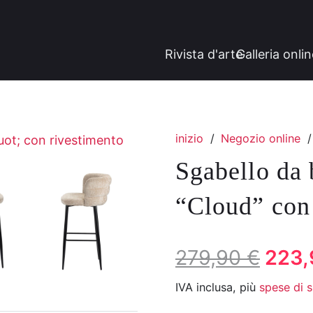
Rivista d'arte
Galleria onli
inizio
/
Negozio online
/
Sgabello da 
“Cloud” con 
Il
Il
279,90
€
223
prezzo
prez
IVA inclusa, più
spese di 