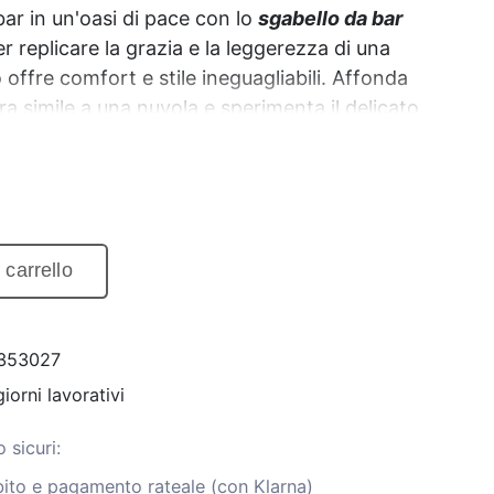
le
ar in un'oasi di pace con lo
sgabello da bar
r replicare la grazia e la leggerezza di una
 offre comfort e stile ineguagliabili. Affonda
90.
ra simile a una nuvola e sperimenta il delicato
schiuma ad alta densità.
 carrello
353027
iorni lavorativi
 sicuri:
ito e pagamento rateale (con Klarna)