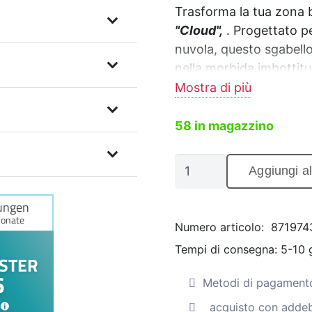
originale
attua
Trasforma la tua zona b
era:
è:
"Cloud",
. Progettato pe
nuvola, questo sgabello
€
€279,
nella morbida imbottitu
sostegno offerto dalla 
Mostra di più
279,90
58 in magazzino
Sgabello
Aggiungi al
da
bar
/
Numero articolo:
871974
Sedia
Tempi di consegna:
5-10 g
da
bar
Metodi di pagamento
"Cloud"
acquisto con addeb