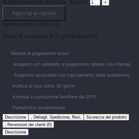
in legno massello di acacia. Quantità
Aggiungi al carrello
Numero articolo:
09203-01
Tempi di consegna:
6-11 giorni lavorativi
Metodi di pagamento sicuri:
acquisto con addebito e pagamento rateale (con Klarna)
. Trasporto assicurato con tracciamento della spedizione.
Politica di reso entro 30 giorni.
Azienda a conduzione familiare dal 2015.
Piattaforma pluripremiata.
Descrizione
, Dettagli, Spedizione, Resi,
Sicurezza del prodotto
, Recensioni dei clienti (0)
Descrizione