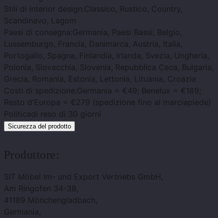
Stili di interior design:
Classico, Rustico, Country,
Scandinavo, Lagom
Paesi di consegna:
Germania, Paesi Bassi, Belgio,
Lussemburgo, Francia, Danimarca, Austria, Italia,
Portogallo, Spagna, Finlandia, Irlanda, Svezia, Ungheria,
Polonia, Slovacchia, Slovenia, Repubblica Ceca, Bulgaria,
Grecia, Romania, Estonia, Lettonia, Lituania, Croazia
Costi di spedizione:
Germania = €49; Benelux = €189;
Resto d'Europa = €279 (spedizione fino al marciapiede)
Politica
di reso di 30 giorni
Sicurezza del prodotto
Produttore:
SIT Möbel Im- und Export Vertriebs GmbH,
Am Ringofen 34-38,
41189 Mönchengladbach,
Germania,