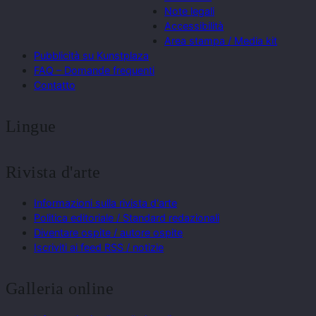
Note legali
Accessibilità
Area stampa / Media kit
Pubblicità su Kunstplaza
FAQ – Domande frequenti
Contatto
Lingue
Rivista d'arte
Informazioni sulla rivista d'arte
Politica editoriale / Standard redazionali
Diventare ospite / autore ospite
Iscriviti ai feed RSS / notizie
Galleria online