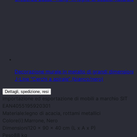
Decorazione murale in metallo di grandi dimensioni
J-Line "Cerchi a spirale" (bianco/nero)
Dettagli, spedizione, resi
Importazione ed esportazione di mobili
a marchio
SIT
EAN
4055195920301
Materiale:
legno di acacia, rottami metallici
Colore(i):
Marrone, Nero
Dimensioni
120 x 90 x 40 cm (L x A x P)
Peso
88 kg