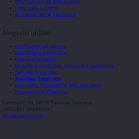
Informazioni sulla galleria online
Linee guida e principi
Acquistare arte in 3 passaggi
Negozio online
Informazioni sul negozio
Newsletter e promozioni
Promessa di qualità
Modalità di spedizione, consegna e pagamento
Cancellazione e reso
Annullare il contratto
Ecco come l'integrazione dello stile riesce
Programma di affiliazione
Carossastr. 8d, 94036 Passavia, Germania
+49(0)851-96684600
info@kunstplaza.de