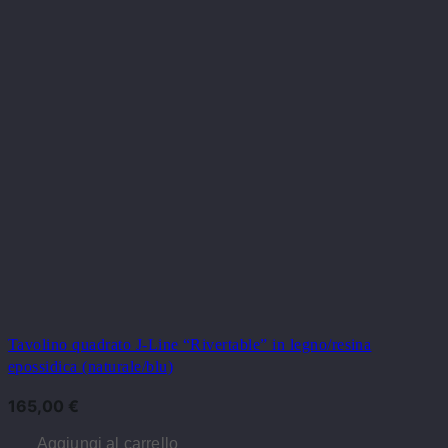
Tavolino quadrato J-Line “Rivertable” in legno/resina
epossidica (naturale/blu)
165,00
€
Aggiungi al carrello