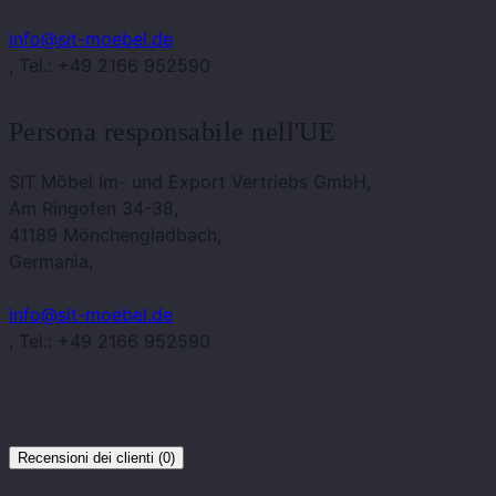
info@sit-moebel.de
, Tel.: +49 2166 952590
Persona responsabile nell'UE
SIT Möbel Im- und Export Vertriebs GmbH,
Am Ringofen 34-38,
41189 Mönchengladbach,
Germania,
info@sit-moebel.de
, Tel.: +49 2166 952590
Recensioni dei clienti (0)