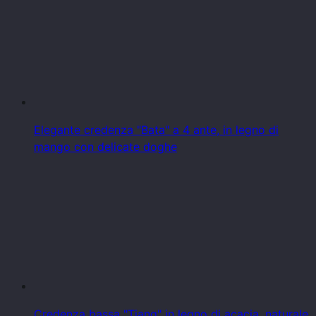
Elegante credenza "Bata" a 4 ante, in legno di
mango con delicate doghe
Credenza bassa "Tiang" in legno di acacia, naturale