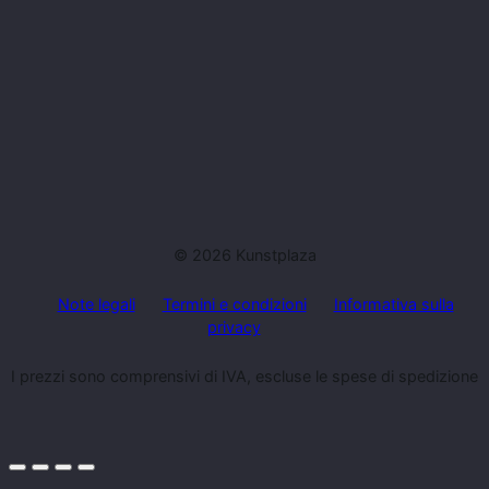
© 2026 Kunstplaza
Note legali
Termini e condizioni
Informativa sulla
privacy
I prezzi sono comprensivi di IVA, escluse le spese di spedizione