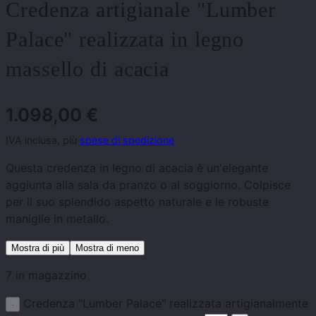
Credenza artigianale "Lumber
Palace" realizzata in legno
massello di acacia
1.098,00
€
IVA inclusa, più
spese di spedizione
Questa credenza in legno di acacia è un'elegante
aggiunta alla sala da pranzo o al soggiorno. Colpisce
per il suo splendido aspetto naturale e le robuste
maniglie in metallo.
Mostra di più
Mostra di meno
7 in magazzino
Credenza "Lumber Palace" realizzata artigianalmente