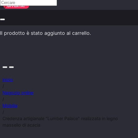
OFFERTA!
Il prodotto
è stato aggiunto al carrello.
inizio
/
Negozio online
/
Mobilia
/
Credenza artigianale "Lumber Palace" realizzata in legno
massello di acacia