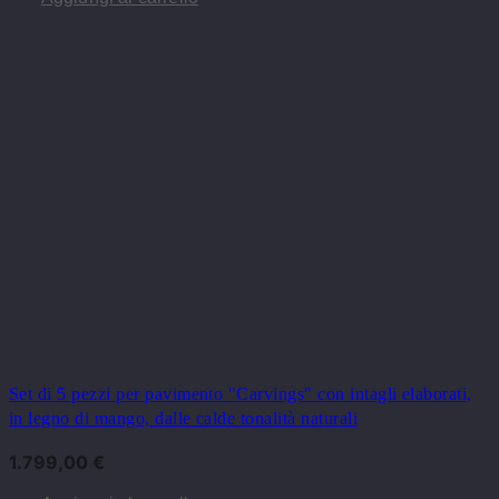
Set di 5 pezzi per pavimento "Carvings" con intagli elaborati,
in legno di mango, dalle calde tonalità naturali
1.799,00
€