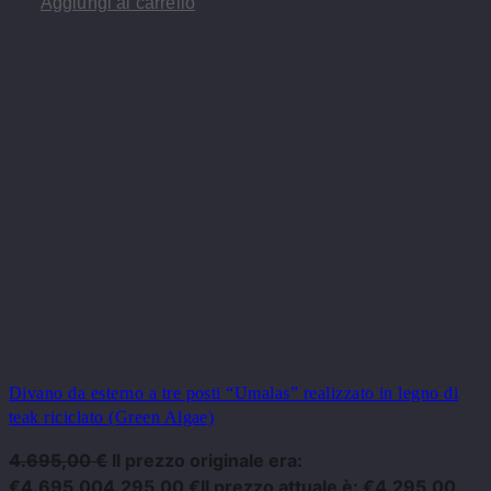
Aggiungi al carrello
Divano da esterno a tre posti “Umalas” realizzato in legno di
teak riciclato (Green Algae)
4.695,00
€
Il prezzo originale era:
€4.695,00
4.295,00
€
Il prezzo attuale è: €4.295,00.