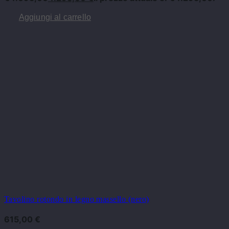
Aggiungi al carrello
Tavolino rotondo in legno massello (nero)
615,00
€