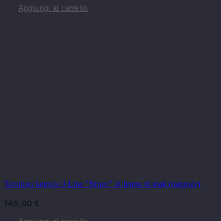
Aggiungi al carrello
Tavolino laterale J-Line “Bruce” in legno di teak (naturale)
149,00
€