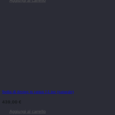
Aggiungi al carrello
Sedia di design in rattan J-Line (naturale)
439,00
€
Aggiungi al carrello