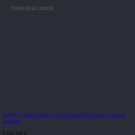
Aggiungi al carrello
Vetrina "Lumber Palace" in legno massello di acacia, mix di
materiali
1.125,00
€