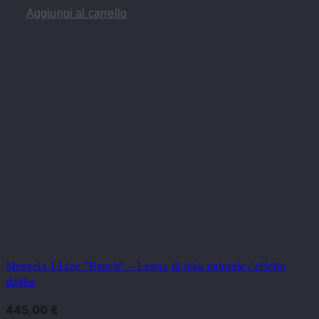
Aggiungi al carrello
Mensola J-Line "Ranch" – Legno di teak naturale / effetto
doghe
445,00
€