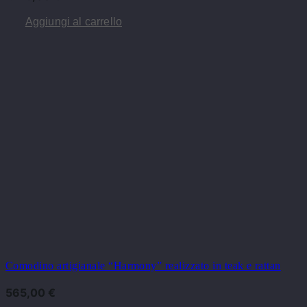
Aggiungi al carrello
Comodino artigianale “Harmony” realizzato in teak e rattan
565,00
€