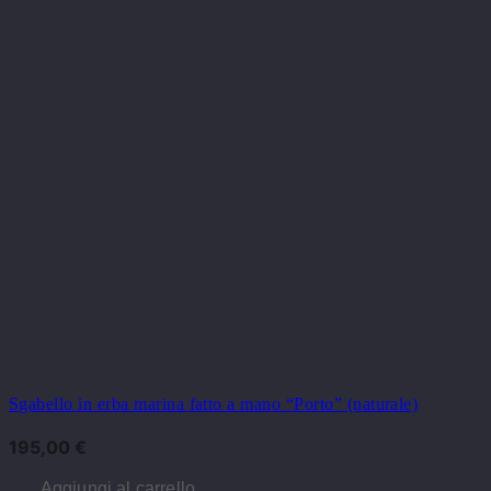
Sgabello in erba marina fatto a mano “Porto” (naturale)
195,00
€
Aggiungi al carrello