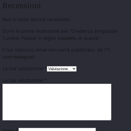
Recensioni
Non ci sono ancora recensioni.
Scrivi la prima recensione per “Credenza artigianale
‘Lumber Palace’ in legno massello di acacia”
Il tuo indirizzo email non verrà pubblicato.
da
(*).
contrassegnati
La tua valutazione
*
La tua valutazione
*
nome
*