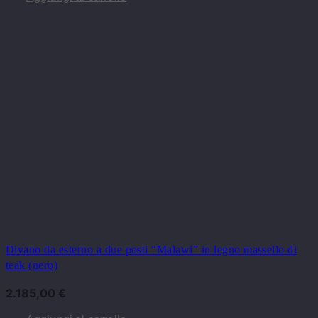
Divano da esterno a due posti “Malawi” in legno massello di
teak (nero)
2.185,00
€