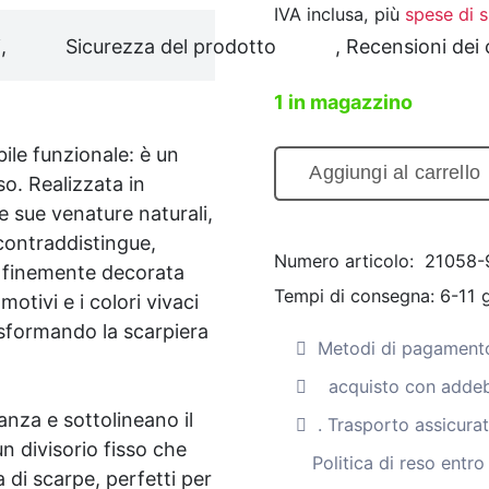
IVA inclusa, più
spese di 
,
Sicurezza del prodotto
, Recensioni dei c
1 in magazzino
ile funzionale: è un
Aggiungi al carrello
o. Realizzata in
Scarpiera
e sue venature naturali,
esotica
 contraddistingue,
in
Numero articolo:
21058-
è finemente decorata
legno
Tempi di consegna:
6-11 g
 motivi e i colori vivaci
massello
sformando la scarpiera
di
Metodi di pagamento
acacia
acquisto con addeb
con
anza e sottolineano il
1
. Trasporto assicura
un divisorio fisso che
anta,
Politica di reso entro
 di scarpe, perfetti per
piastrelle