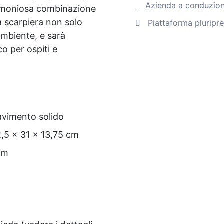
Azienda a conduzione
armoniosa combinazione
fatte
a scarpiera non solo
Piattaforma pluripr
a
ambiente, e sarà
mano
o per ospiti e
(multicolore)
Quantità
pavimento solido
2,5 x 31 x 13,75 cm
 cm