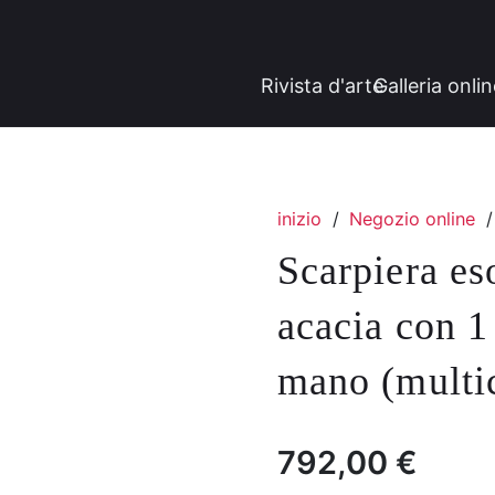
Rivista d'arte
Galleria onli
inizio
/
Negozio online
/
Scarpiera es
acacia con 1 
mano (multi
792,00
€