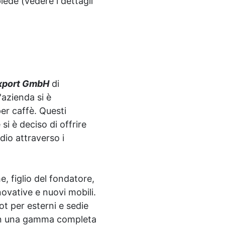
iede (vedere i dettagli
Export GmbH
di
azienda si è
per caffè. Questi
si è deciso di offrire
dio attraverso i
 figlio del fondatore,
novative e nuovi mobili.
ot per esterni e sedie
o in una gamma completa