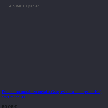
Ajouter au panier
Décoration murale en métal « Grappes de raisin » (ensemble),
effet relief 3D
50,95
€