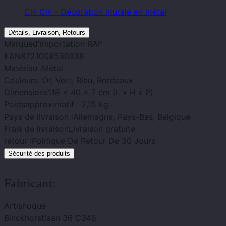
Cin Cin - Décoration murale en métal
Détails, Livraison, Retours
Marque
d'importation RAF
EAN
8721008530338
Matériau :
Métal
Couleurs :
Or, Vert, Bleu, Bordeaux
Dimensions
118 x 40 x 7 cm (L x H x P)
Poids
approximatif : 2,15 kg
Pays de livraison :
Allemagne, Pays-Bas, Belgique
Frais de livraison
Livraison gratuite
retour :
Politique De Retour De 30 Jours
Sécurité des produits
Fabricant:
Artishoque
Binckhorstlaan 36 C348