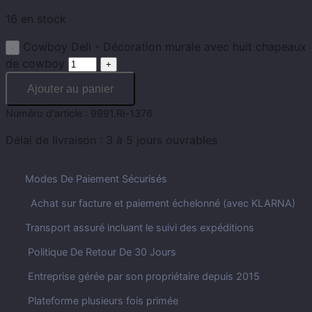
16 en stock
Cowboy Deli - Décoration murale avec huit chapeaux
de cowboy
Ajouter au panier
Numéro d'article :
9991.Ri-1376
Délai de livraison :
3 à 5 jours ouvrables
Modes De Paiement Sécurisés
Achat sur facture et paiement échelonné (avec KLARNA)
Transport assuré incluant le suivi des expéditions
Politique De Retour De 30 Jours
Entreprise gérée par son propriétaire depuis 2015
Plateforme plusieurs fois primée