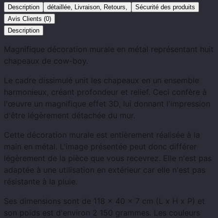
Description
détaillée, Livraison, Retours,
Sécurité des produits
Avis Clients (0)
Description
Magnifique décoration murale en métal représentant huit
chapeaux de cow-boy.
Le cadre dissimulé unit les chapeaux en un ensemble
harmonieux, créant profondeur et relief. Ceci confère à
l'œuvre un magnifique effet 3D, lui donnant l'impression
d'être légèrement détachée du mur.
Cette décoration murale est entièrement réalisée à la
main en métal. L'image présentée peut donc différer
légèrement de la pièce que vous recevrez. Elle n'est pas
adaptée à une utilisation en extérieur car elle n'est pas
résistante à la pluie.
Ses dimensions sont de 118 x 40 x 7 cm (L x H x P) et
son poids est d'environ 2 150 grammes. Les couleurs