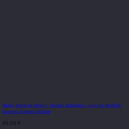
Relief mural en métal « Feuilles brillantes » avec un motif de
branche feuillue brillante
89,00
€