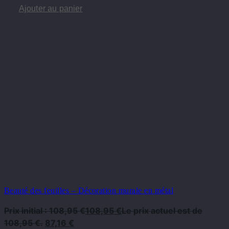
Ajouter au panier
Beauté des feuilles – Décoration murale en métal
Prix ​​initial : 108,95 €
108,95
€
Le prix actuel est de
108,95 €.
87,16
€