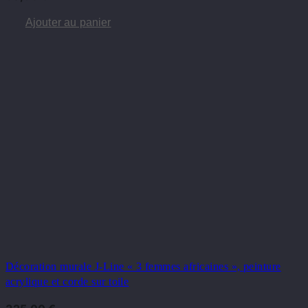
Ajouter au panier
Décoration murale J-Line « 3 femmes africaines », peinture
acrylique et corde sur toile