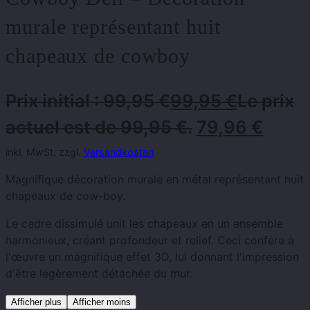
murale représentant huit
chapeaux de cowboy
Prix ​​initial : 99,95 €
99,95
€
Le prix
actuel est de 99,95 €.
79,96
€
inkl. MwSt. zzgl.
Versandkosten
Magnifique décoration murale en métal représentant huit
chapeaux de cow-boy.
Le cadre dissimulé unit les chapeaux en un ensemble
harmonieux, créant profondeur et relief. Ceci confère à
l'œuvre un magnifique effet 3D, lui donnant l'impression
d'être légèrement détachée du mur.
Afficher plus
Afficher moins