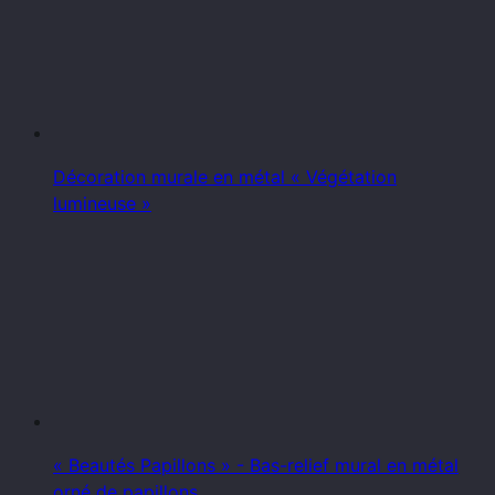
Décoration murale en métal « Végétation
lumineuse »
« Beautés Papillons » - Bas-relief mural en métal
orné de papillons