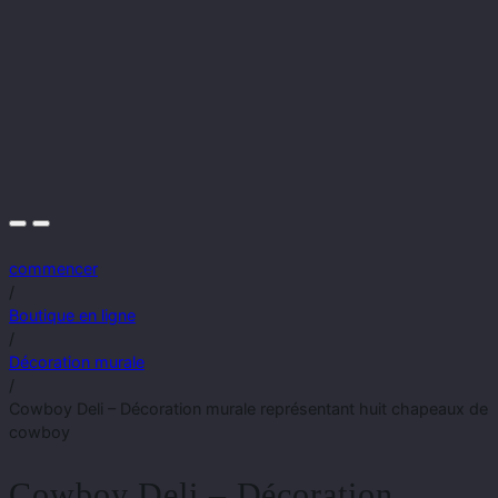
commencer
/
Boutique en ligne
/
Décoration murale
/
Cowboy Deli – Décoration murale représentant huit chapeaux de
cowboy
Cowboy Deli – Décoration