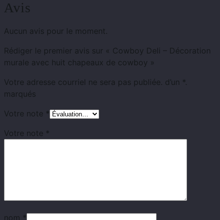
Avis
Aucun avis pour le moment.
Rédiger le premier avis sur « Cowboy Deli – Décoration
murale avec huit chapeaux de cowboy »
Votre adresse courriel ne sera pas publiée.
d’un
*.
marqués
Votre note
*
Votre note
*
nom
*