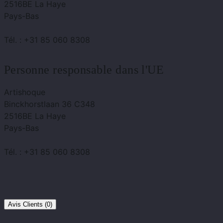
2516BE La Haye
Pays-Bas
Tél. : +31 85 060 8308
Personne responsable dans l'UE
Artishoque
Binckhorstlaan 36 C348
2516BE La Haye
Pays-Bas
Tél. : +31 85 060 8308
Avis Clients (0)