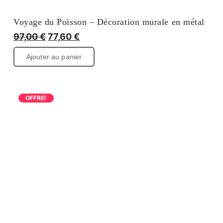
Voyage du Poisson – Décoration murale en métal
Prix
Le
97,00
€
77,60
€
prix
Ajouter au panier
initial
actuel
:
est
110,95
de
OFFRE!
€
97,00
€.