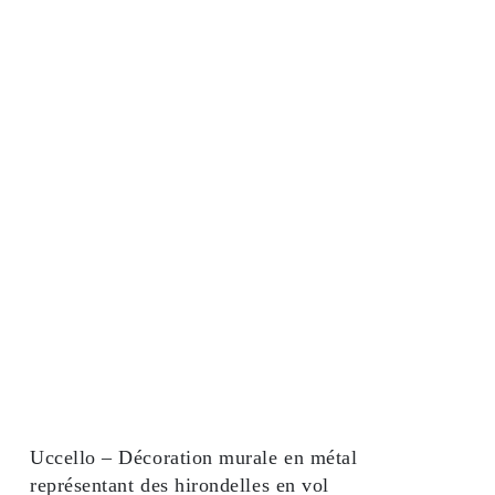
plusieurs
variantes.
Les
options
sont
disponibles
sur
la
page
produit.
Uccello – Décoration murale en métal
représentant des hirondelles en vol