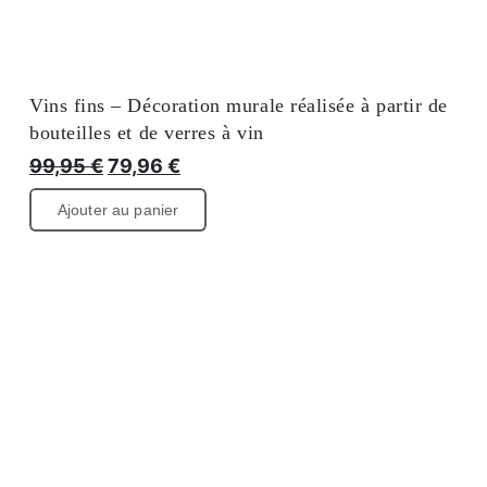
Vins fins – Décoration murale réalisée à partir de
bouteilles et de verres à vin
Prix
Le
99,95
€
79,96
€
prix
Ajouter au panier
initial
actuel
:
est
99,95
de
€
99,95
€.