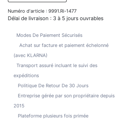
d'art
Numéro d'article :
9991.Ri-1477
en
Délai de livraison :
3 à 5 jours ouvrables
métal
représentant
Modes De Paiement Sécurisés
un
groupe
Achat sur facture et paiement échelonné
de
(avec KLARNA)
pélicans
Transport assuré incluant le suivi des
en
expéditions
vol
Politique De Retour De 30 Jours
Entreprise gérée par son propriétaire depuis
2015
Plateforme plusieurs fois primée