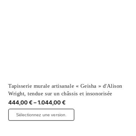
Tapisserie murale artisanale « Geisha » d'Alison
Wright, tendue sur un châssis et insonorisée
444,00
€
–
1.044,00
€
Ce
Sélectionnez une version.
produit
existe
en