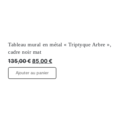
Tableau mural en métal « Triptyque Arbre »,
cadre noir mat
Le
Le
135,00
€
85,00
€
prix
prix
Ajouter au panier
initial
actuel
était
est
de :
de
135,00 €
85,00
€.