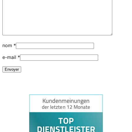
nom
*
e-mail
*