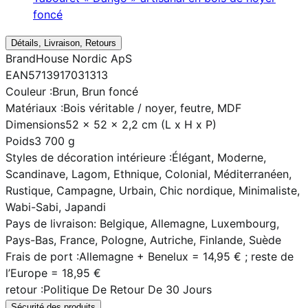
foncé
Détails, Livraison, Retours
Brand
House Nordic ApS
EAN
5713917031313
Couleur :
Brun, Brun foncé
Matériaux :
Bois véritable / noyer, feutre, MDF
Dimensions
52 x 52 x 2,2 cm (L x H x P)
Poids
3 700 g
Styles de décoration intérieure :
Élégant, Moderne,
Scandinave, Lagom, Ethnique, Colonial, Méditerranéen,
Rustique, Campagne, Urbain, Chic nordique, Minimaliste,
Wabi-Sabi, Japandi
Pays de livraison
: Belgique, Allemagne, Luxembourg,
Pays-Bas, France, Pologne, Autriche, Finlande, Suède
Frais de port :
Allemagne + Benelux = 14,95 € ; reste de
l’Europe = 18,95 €
retour :
Politique De Retour De 30 Jours
Sécurité des produits