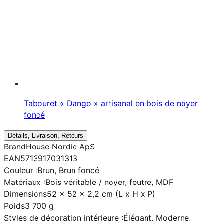
Tabouret « Dango » artisanal en bois de noyer
foncé
Détails, Livraison, Retours
Brand
House Nordic ApS
EAN
5713917031313
Couleur :
Brun, Brun foncé
Matériaux :
Bois véritable / noyer, feutre, MDF
Dimensions
52 x 52 x 2,2 cm (L x H x P)
Poids
3 700 g
Styles de décoration intérieure :
Élégant, Moderne,