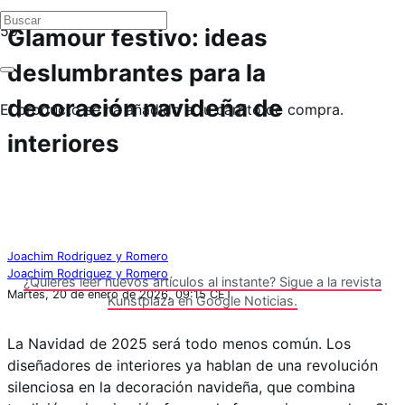
Glamour festivo: ideas
deslumbrantes para la
decoración navideña de
El producto
se ha añadido a tu carrito de compra.
interiores
Joachim Rodriguez y Romero
Joachim Rodriguez y Romero
¿Quieres leer nuevos artículos al instante? Sigue a la revista
Martes, 20 de enero de 2026, 09:15 CET
Kunstplaza en Google Noticias.
La Navidad de 2025 será todo menos común. Los
diseñadores de interiores ya hablan de una revolución
silenciosa en la decoración navideña, que combina