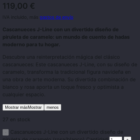
119,00
€
IVA incluido, más
gastos de envío
Cascanueces J-Line con un divertido diseño de
piruleta de caramelo: un mundo de cuento de hadas
moderno para tu hogar.
Descubre una reinterpretación mágica del clásico
cascanueces: Este cascanueces J-Line, con su diseño de
caramelo, transforma la tradicional figura navideña en
una obra de arte moderna. Su divertida combinación de
blanco y rosa aporta un toque fresco y optimista a
cualquier espacio.
Mostrar másMostrar
menos
27 en stock
Cascanueces J-Line con un divertido diseño de
piruleta de caramelo (rosa/blanco) Cantidad