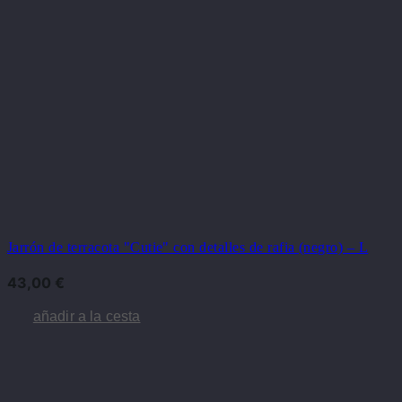
Jarrón de terracota "Cutie" con detalles de rafia (negro) – L
43,00
€
añadir a la cesta