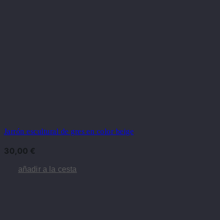
Jarrón escultural de gres en color beige
30,00
€
añadir a la cesta