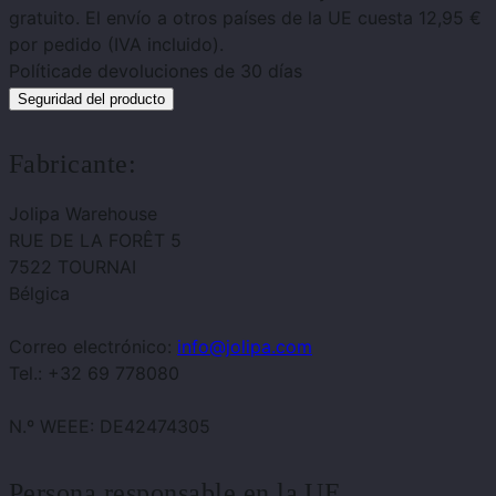
gratuito. El envío a otros países de la UE cuesta 12,95 €
por pedido (IVA incluido).
Política
de devoluciones de 30 días
Seguridad del producto
Fabricante:
Jolipa Warehouse
RUE DE LA FORÊT 5
7522 TOURNAI
Bélgica
Correo electrónico:
info@jolipa.com
Tel.: +32 69 778080
N.º WEEE: DE42474305
Persona responsable en la UE