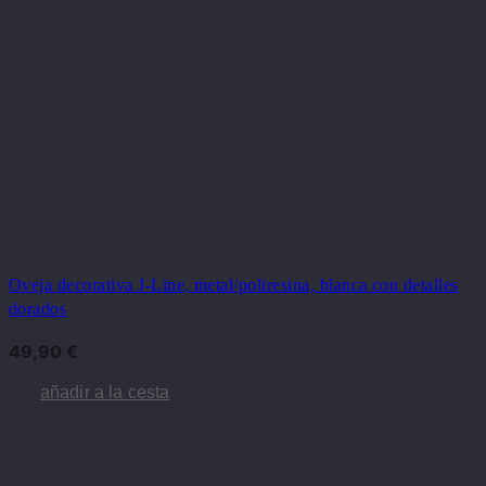
Oveja decorativa J-Line, metal/poliresina, blanca con detalles
dorados
49,90
€
añadir a la cesta