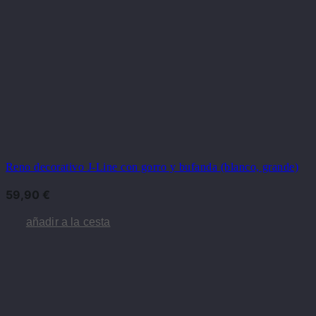
Reno decorativo J-Line con gorro y bufanda (blanco, grande)
59,90
€
añadir a la cesta