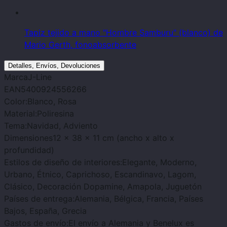
Tapiz tejido a mano "Hombre Samburu" (blanco) de
Mario Gerth, fonoabsorbente
Detalles, Envíos, Devoluciones
Marca
J-Line
EAN
5400924556266
Color:
Blanco, Rosa
Material:
Poliresina
Tema:
Navidad, Adviento
Dimensiones
12 x 38 x 11 cm (ancho x alto x
profundidad)
Estilos de diseño de interiores:
Elegante, Moderno,
Urbano, Étnico, Caprichoso, Escandinavo, Lagom,
Clásico, Decoración Dopamine, Amapola, Juguetón
Países de entrega:
Alemania, Bélgica, Francia, Países
Bajos, España, Grecia
Gastos de envío:
El envío a Alemania y Benelux es