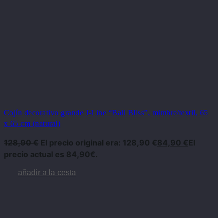
Cojín decorativo grande J-Line “Bali Bliss”, mimbre/textil, 65
x 65 cm (natural)
128,90
€
El precio original era: 128,90 €
84,90
€
El
precio actual es 84,90€.
añadir a la cesta