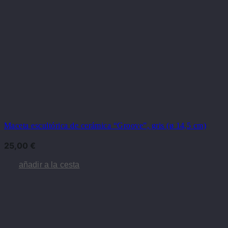
Maceta escultórica de cerámica “Groove”, gris (ø 14,5 cm)
25,00
€
añadir a la cesta