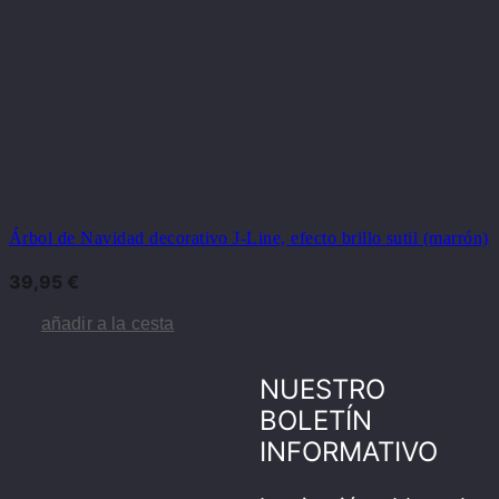
Árbol de Navidad decorativo J-Line, efecto brillo sutil (marrón)
39,95
€
añadir a la cesta
NUESTRO
BOLETÍN
INFORMATIVO