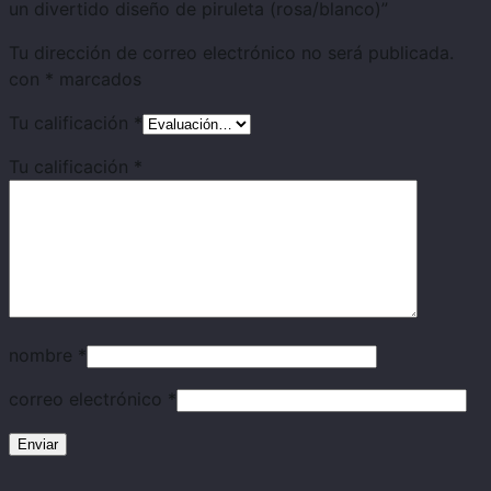
un divertido diseño de piruleta (rosa/blanco)”
Tu dirección de correo electrónico no será publicada.
con
*
marcados
Tu calificación
*
Tu calificación
*
nombre
*
correo electrónico
*