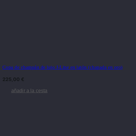
Copa de champán de lujo J-Line en latón (chapada en oro)
225,00
€
añadir a la cesta