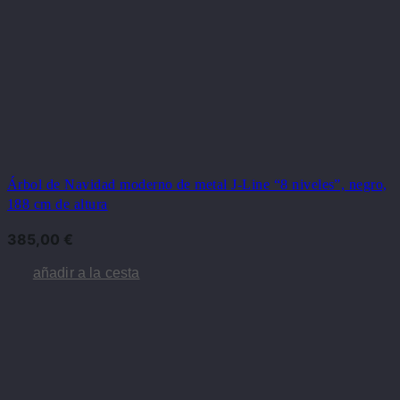
Árbol de Navidad moderno de metal J-Line “8 niveles”, negro,
188 cm de altura
385,00
€
añadir a la cesta