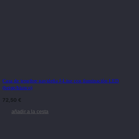
Casa de jengibre navideña J-Line con iluminación LED
(beige/blanco)
72,50
€
añadir a la cesta