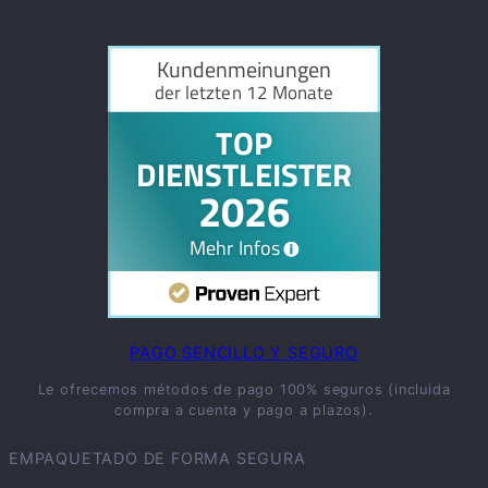
PAGO SENCILLO Y SEGURO
Le ofrecemos métodos de pago 100% seguros (incluida
compra a cuenta y pago a plazos).
EMPAQUETADO DE FORMA SEGURA