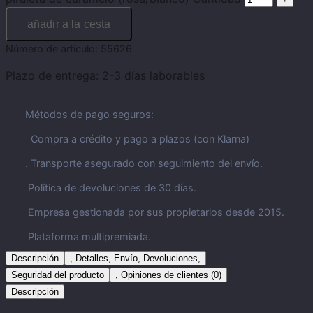
añadir a la cesta
Número de artículo:
55626
Plazo de entrega:
2-3 días laborables
Métodos de pago seguros:
Compra a crédito y pago a plazos (con Klarna)
. Transporte asegurado con seguimiento del envío.
Política de devoluciones de 30 días.
Empresa gestionada por sus propietarios desde 2015.
Plataforma multipremiada.
Descripción
, Detalles, Envío, Devoluciones,
Seguridad del producto
, Opiniones de clientes (0)
Descripción