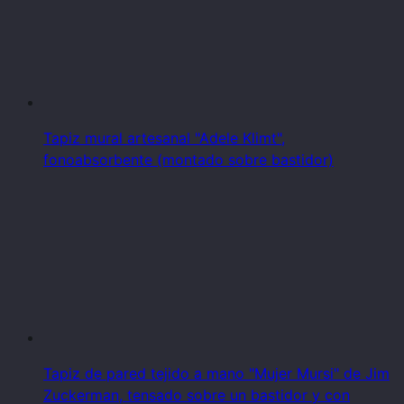
Tapiz mural artesanal "Adele Klimt",
fonoabsorbente (montado sobre bastidor)
Tapiz de pared tejido a mano "Mujer Mursi" de Jim
Zuckerman, tensado sobre un bastidor y con