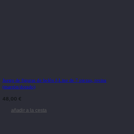
Juego de figuras de belén J-Line de 7 piezas, resina
(marrón/dorado)
48,00
€
añadir a la cesta