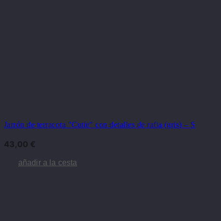
Jarrón de terracota "Cutie" con detalles de rafia (gris) – S
43,00
€
añadir a la cesta