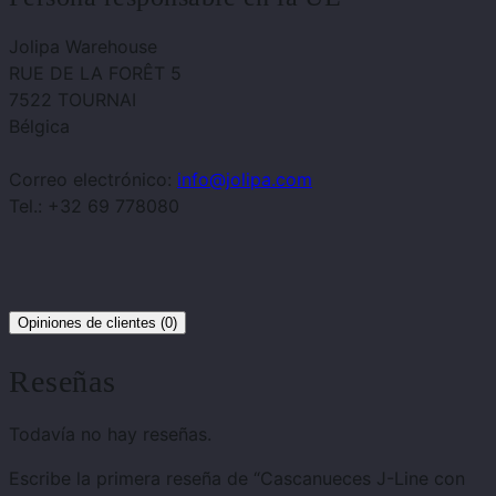
Jolipa Warehouse
RUE DE LA FORÊT 5
7522 TOURNAI
Bélgica
Correo electrónico:
info@jolipa.com
Tel.: +32 69 778080
Opiniones de clientes (0)
Reseñas
Todavía no hay reseñas.
Escribe la primera reseña de “Cascanueces J-Line con