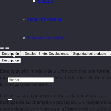
Ajustes
Hoja informativa
Finalizar la sesión
Descripción
, Detalles, Envío, Devoluciones,
Seguridad del producto
Descripción
Este exquisito modelo de
J-Line
combina una forma 
moderno: una simbiosis perfecta de tonos latón y o
lujo a cualquier ocasión.
La clásica copa poco profunda de la coupé realza a l
burbujas de su champán o prosecco. Un recipiente con
coupé debutó con fuerza en la Francia del siglo XVIII