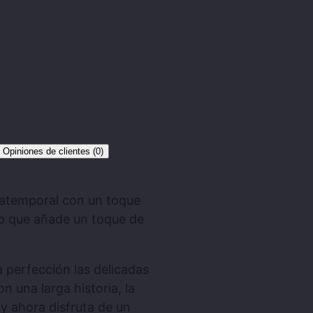
, Opiniones de clientes (0)
atemporal con un toque
ro que añade un toque de
a perfección las delicadas
 una larga historia, la
 y ahora disfruta de un