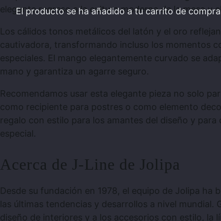
elegante regreso a la cultura moderna de la mesa y el
El producto
se ha añadido a tu carrito de compra
Los cálidos tonos metálicos del latón y el oro reflejan
cautivadora, transformando incluso los momentos co
especiales. El mango elegantemente curvado se ad
mano y garantiza un agarre seguro.
Recomendamos usar esta elegante pieza no solo pa
como recipiente para postres o como elemento decor
regalo con estilo para los amantes del diseño y para
especial.
Acerca de J-Line de Jolipa
Desde su fundación en 1978, el equipo de Jolipa ha
las últimas tendencias y desarrollos a nivel mundial. 
diseño de interiores y a los accesorios con estilo, la l