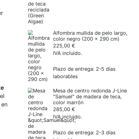
€
€.
er
Alfombra mullida de pelo largo,
color negro (200 x 290 cm)
225,00
€
e
IVA incluido.
Plazo de entrega:
2-5 días
laborables
te
Mesa de centro redonda J-Line
el
"Samuel" de madera de teca,
color marrón
 en
285,00
€
IVA incluido.
Plazo de entrega:
2-3 días