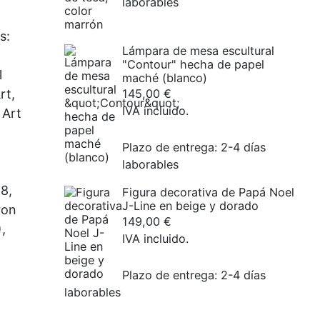
laborables
s:
Lámpara de mesa escultural
"Contour" hecha de papel
l
maché (blanco)
rt,
145,00
€
IVA incluido.
 Art
Plazo de entrega:
2-4 días
laborables
8,
Figura decorativa de Papá Noel
J-Line en beige y dorado
ron
149,00
€
,
IVA incluido.
Plazo de entrega:
2-4 días
laborables