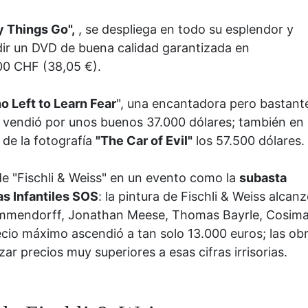
 Things Go",
, se despliega en todo su esplendor y
dir un DVD de buena calidad garantizada en
00 CHF (38,05 €).
 Left to Learn Fear
", una encantadora pero bastant
se vendió por unos buenos 37.000 dólares; también en
 de la fotografía
"The Car of Evil"
los 57.500 dólares.
e "Fischli & Weiss" en un evento como la
subasta
s Infantiles SOS
: la pintura de Fischli & Weiss alcanz
g Immendorff, Jonathan Meese, Thomas Bayrle, Cosim
cio máximo ascendió a tan solo 13.000 euros; las ob
r precios muy superiores a esas cifras irrisorias.