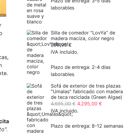
Plazo de entrega:
3-5 días
laborables
r
Silla de comedor "LovYa" de
o
madera maciza, color negro
299,95
€
IVA incluido.
cas,
n
Plazo de entrega:
2-4 días
nte.
laborables
Sofá de exterior de tres plazas
"Umalas" fabricado con madera
de teca reciclada (Green Algae)
El
El
4.695,00
€
4.295,00
€
precio
precio
IVA incluido.
original
actual
cita
era:
es:
Plazo de entrega:
8-12 semanas
to".
4.695,00
4.295,00