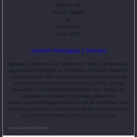
Joachim Rodriguez y Romero
Eigenaar en directeur van Kunstplaza. Publicist, redacteur en
gepassioneerd blogger op het gebied van kunst, design en
creativiteit sinds 2011. Succesvolle graad in webdesign als
onderdeel van een universitair diploma (2008). Verdere
ontwikkeling van creativiteitstechnieken door middel van
cursussen vrij tekenen, expressieschilderen en
theater/acteren. Diepgaande kennis van de kunstmarkt door
jarenlang journalistiek onderzoek en talrijke samenwerkingen
met actoren/instellingen uit de kunst en cultuur.
www.kunstplaza.de/