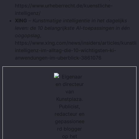
https://www.urheberrecht.de/kuenstliche-
intelligenz/
XING
–
Kunstmatige intelligentie in het dagelijks
leven: de 10 belangrijkste AI-toepassingen in één
oogopslag
,
https://www.xing.com/news/insiders/articles/kunstli
intelligenz-im-alltag-die-10-wichtigsten-ki-
anwendungen-im-uberblick-3861076