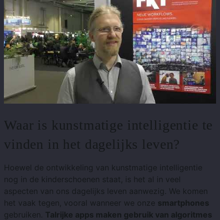
Waar is kunstmatige intelligentie te
vinden in het dagelijks leven?
Hoewel de ontwikkeling van kunstmatige intelligentie
nog in de kinderschoenen staat, is het al in veel
aspecten van ons dagelijks leven aanwezig. We komen
het vaak tegen, vooral wanneer we onze
smartphones
gebruiken.
Talrijke apps maken gebruik van algoritmes