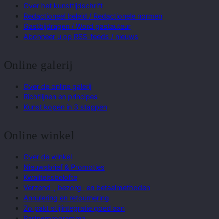
Over het kunsttijdschrift
Redactioneel beleid / Redactionele normen
Gastbijdragen / Word gastauteur
Abonneer u op RSS-feeds / nieuws
Online galerij
Over de online galerij
Richtlijnen en principes
Kunst kopen in 3 stappen
Online winkel
Over de winkel
Nieuwsbrief & Promoties
Kwaliteitsbelofte
Verzend-, bezorg- en betaalmethoden
Annulering en retournering
Zo pakt stijlintegratie goed aan
Partnerprogramma