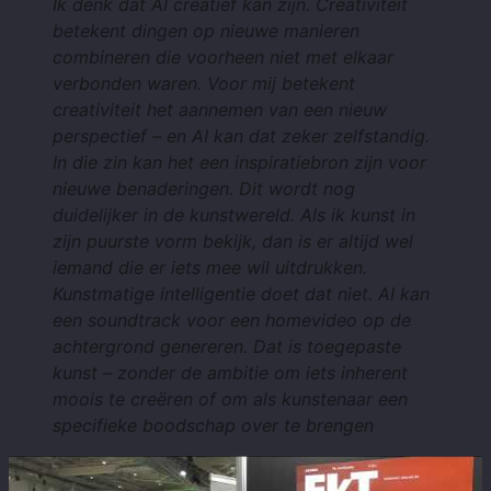
Ik denk dat AI creatief kan zijn. Creativiteit
betekent dingen op nieuwe manieren
combineren die voorheen niet met elkaar
verbonden waren. Voor mij betekent
creativiteit het aannemen van een nieuw
perspectief – en AI kan dat zeker zelfstandig.
In die zin kan het een inspiratiebron zijn voor
nieuwe benaderingen. Dit wordt nog
duidelijker in de kunstwereld. Als ik kunst in
zijn puurste vorm bekijk, dan is er altijd wel
iemand die er iets mee wil uitdrukken.
Kunstmatige intelligentie doet dat niet. AI kan
een soundtrack voor een homevideo op de
achtergrond genereren. Dat is toegepaste
kunst – zonder de ambitie om iets inherent
moois te creëren of om als kunstenaar een
specifieke boodschap over te brengen