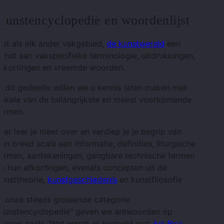
Kunstencyclopedie en woordenlijst
et als elk ander vakgebied,
de kunstwereld
een
chat aan vakspecifieke terminologie, uitdrukkingen,
afkortingen en vreemde woorden.
n dit gedeelte willen we u kennis laten maken met
enkele van de belangrijkste en meest voorkomende
termen.
ier leer je meer over en verdiep je je begrip van
en breed scala aan informatie, definities, liturgische
termen, aantekeningen, gangbare technische termen
n hun afkortingen, evenals concepten uit de
unsttheorie,
kunstgeschiedenis
en kunstfilosofie
n onze steeds groeiende categorie
"Kunstencyclopedie" geven we antwoorden op
vragen zoals "Wat wordt er bedoeld met
Art Brut
,