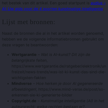
het bestek van dit artikel. Een goed startpunt is
audius –
AI: Uw gids voor de 4 soorten kunstmatige intelligentie
.
Lijst met bronnen:
Naast de bronnen die al in het artikel worden genoemd,
hebben we de volgende informatiebronnen gebruikt om
deze vragen te beantwoorden:
Wertgarantie
–
Wat is AI-kunst? Dit zijn de
belangrijkste feiten
,
https://www.wertgarantie.de/ratgeber/elektronik/unt
freizeit/news-trends/was-ist-ki-kunst-das-sind-die-
wichtigsten-fakten
Mindverse
–
Hoe herken je door AI gegenereerde
afbeeldingen!
, https://www.mind-verse.de/post/so-
erkennen-sie-ki-generierte-bilder
Copyright.de
–
Kunstmatige intelligentie (AI) in het
auteursrecht: welke rechten bestaan ​​er?
,