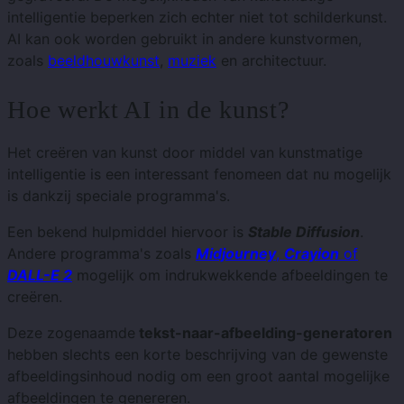
intelligentie beperken zich echter niet tot schilderkunst.
AI kan ook worden gebruikt in andere kunstvormen,
zoals
beeldhouwkunst
,
muziek
en architectuur.
Hoe werkt AI in de kunst?
Het creëren van kunst door middel van kunstmatige
intelligentie is een interessant fenomeen dat nu mogelijk
is dankzij speciale programma's.
Een bekend hulpmiddel hiervoor is
Stable Diffusion
.
Andere programma's zoals
Midjourney
,
Crayion
of
DALL-E 2
mogelijk om indrukwekkende afbeeldingen te
creëren.
Deze zogenaamde
tekst-naar-afbeelding-generatoren
hebben slechts een korte beschrijving van de gewenste
afbeeldingsinhoud nodig om een ​​groot aantal mogelijke
afbeeldingen te genereren.