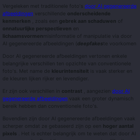
Vergeleken met traditionele foto's
door AI gegenereerde
afbeeldingen
verschillende
onderscheidende
kenmerken
, zoals een
gebrek aan schaduwen
of
onnatuurlijke perspectieven
en
lichaamsvormen
misinformatie of manipulatie via door
AI gegenereerde afbeeldingen (
deepfakes
te voorkomen
Door AI gegenereerde afbeeldingen vertonen enkele
belangrijke verschillen ten opzichte van conventionele
foto's. Met name de
kleurintensiteit
is vaak sterker en
de kleuren lijken rijker en levendiger.
Er zijn ook verschillen in
contrast
, aangezien
door AI
gegenereerde afbeeldingen
vaak een groter dynamisch
bereik hebben dan conventionele foto's.
Bovendien zijn door AI gegenereerde afbeeldingen vaak
scherper omdat ze gebaseerd zijn op een
hoger aantal
pixels
. Het is echter belangrijk om te weten dat door AI