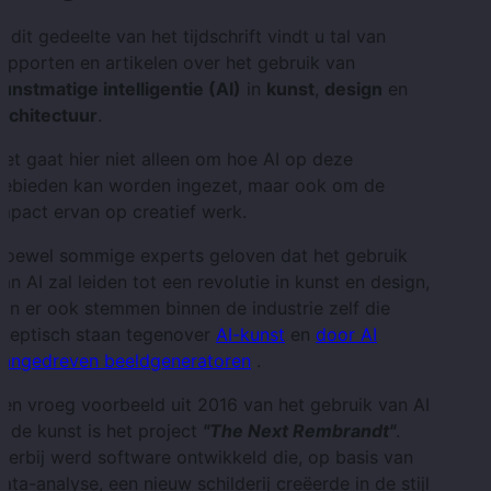
n dit gedeelte van het tijdschrift vindt u tal van
apporten en artikelen over het gebruik van
unstmatige intelligentie (AI)
in
kunst
,
design
en
architectuur
.
et gaat hier niet alleen om hoe AI op deze
gebieden kan worden ingezet, maar ook om de
mpact ervan op creatief werk.
Hoewel sommige experts geloven dat het gebruik
an AI zal leiden tot een revolutie in kunst en design,
ijn er ook stemmen binnen de industrie zelf die
ceptisch staan ​​tegenover
AI-kunst
en
door AI
aangedreven beeldgeneratoren
.
en vroeg voorbeeld uit 2016 van het gebruik van AI
n de kunst is het project
"The Next Rembrandt"
.
ierbij werd software ontwikkeld die, op basis van
ata-analyse, een nieuw schilderij creëerde in de stijl