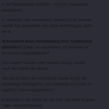
an de Nederlandse schilder – zonder menselijke
tussenkomst.
et resultaat was verrassend realistisch en toonde
uidelijk het potentieel van deze technologie, zelfs
oen al.
Wat betekent deze ontwikkeling voor traditionele
ambachten?
Zullen ze verdwijnen, of ontstaan ​​er
uist nieuwe mogelijkheden?
Deze vragen houden veel mensen bezig, zowel
innen als buiten de sector.
n elk geval biedt de verbinding tussen kunst en
unstmatige intelligentie ons boeiende inzichten in
ogelijke toekomstscenario's.
ij nodigen u van harte uit om met ons mee te gaan
p een ontdekkingsreis!