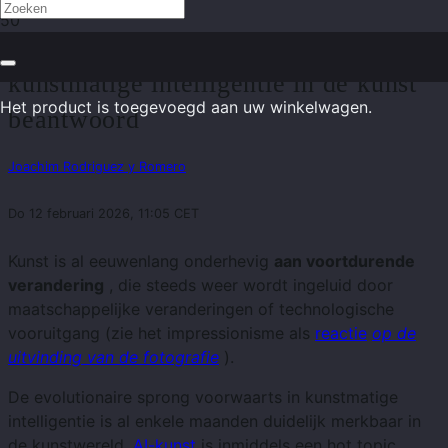
AI in de kunst – 9 vragen over
kunstmatige intelligentie in de kunst
Het product
is toegevoegd aan uw winkelwagen.
beantwoord
Joachim Rodriguez y Romero
Do 12 februari 2026, 11:05 CET
Kunst is al eeuwenlang onderhevig
aan voortdurende
verandering
, die steeds weer wordt ingeluid door
maatschappelijke veranderingen of technologische
vooruitgang (zie het impressionisme als
reactie
op de
uitvinding van de fotografie
).
De evolutionaire sprong voorwaarts in kunstmatige
intelligentie is al enkele maanden duidelijk merkbaar in
de kunstwereld.
AI-kunst
is inmiddels een hot topic