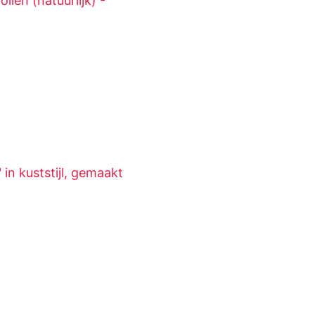
len (natuurlijk) -
n kuststijl, gemaakt