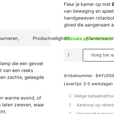
prijs
Fleur je kamer op met
was:
van beweging en speel
handgeweven rotanboll
€195
gloed die aangenaam a
ourneren,
Productveiligheid
, Klantenrecen
21 stuks op voorraad
Hanglamp
Voeg toe 
"Bubble",
lamp die een gevoel
handgeweven
t van een reeks
rotan
Artikelnummer:
BAYU05
een zachte, gelaagde
bollen
Levertijd:
3-5 werkdagen
(zwart)
-
Veilige betaalmetho
een warme avond, of
Maat:
k laten zweven, waar
Aankoop op rekenin
M
cht.
Aantal
. Verzekerd transport