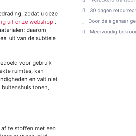
30 dagen retourrech
drading, zodat u deze
Door de eigenaar gel
ing uit onze webshop
.
materialen; daarom
Meervoudig bekroon
eel uit van de subtiele
 bedoeld voor gebruik
dekte ruimtes, kan
digheden en valt niet
k buitenshuis tonen,
 af te stoffen met een