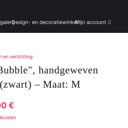
galerij
Design- en decoratiewinkel
Mijn account
 en verlichting
Bubble", handgeweven
 (zwart) – Maat: M
De
00
€
ronkelijke
huidige
dkosten