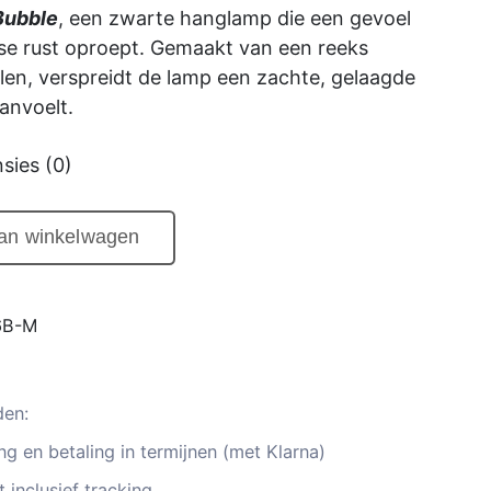
prijs
Bubble
, een zwarte hanglamp die een gevoel
is
se rust oproept. Gemaakt van een reeks
en, verspreidt de lamp een zachte, gelaagde
,00
€125,00.
anvoelt.
sies (0)
aan winkelwagen
6B-M
den:
g en betaling in termijnen (met Klarna)
 inclusief tracking.