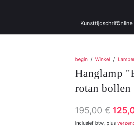
Kunsttijdschrift
Online 
begin
/
Winkel
/
Lampen
Hanglamp "
rotan bollen
De
195,00
€
125,
oorsp
Inclusief btw, plus
verzen