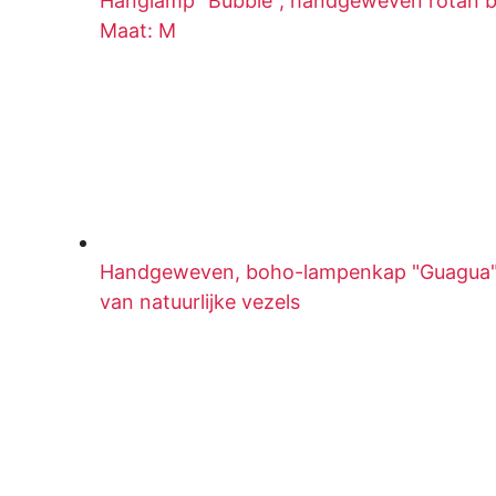
Hanglamp "Bubble", handgeweven rotan bol
Maat: M
Handgeweven, boho-lampenkap "Guagua" i
van natuurlijke vezels