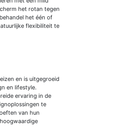
jderen met een mild
scherm het rotan tegen
 behandel het één of
uurlijke flexibiliteit te
reizen en is uitgegroeid
 en lifestyle.
eide ervaring in de
ignoplossingen te
hoeften van hun
, hoogwaardige