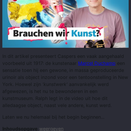
In dit artikel presenteert Caspers een vaak aangehaald
voorbeeld uit 1917: de kunstenaar
Marcel Duchamp
een
sensatie toen hij een gewone, in massa geproduceerde
urinoir als object inzond voor een tentoonstelling in New
York. Hoewel zijn
'kunstwerk'
aanvankelijk werd
afgewezen, is het nu te bewonderen in een
kunstmuseum. Ralph legt in de video uit hoe dit
alledaagse object, naast vele andere, kunst werd.
Laten we nu helemaal bij het begin beginnen...
Inhoudsopgave
weergeven