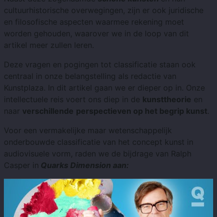
cultuurhistorische overwegingen, zijn er ook juridische
en filosofische aspecten waarmee rekening moet
worden gehouden, waarover we in de loop van dit
artikel meer zullen leren.
Deze vragen en pogingen tot classificatie staan ​​ook
centraal in onze belangstelling als redactie van
Kunstplaza. In dit artikel gaan we er dieper op in. Onze
intellectuele reis voert ons diep in de
kunsttheorie
en
naar
verschillende
perspectieven op het begrip kunst
.
Voor een vermakelijke maar wetenschappelijk
onderbouwde classificatie van het concept kunst in
audiovisuele vorm, raden we de bijdrage van Ralph
Casper in
Quarks Dimension aan: