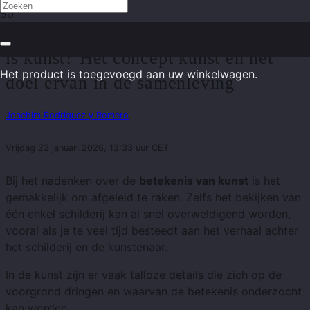
Kunst – Definitie en betekenis – Wat
is kunst? Het concept kunst en het
Het product
is toegevoegd aan uw winkelwagen.
doel ervan in de samenleving
Joachim Rodriguez y Romero
Vrijdag 23 januari 2026, 13:33 uur CET
Bij het nadenken over de
betekenis van kunst
is het
gemakkelijk om afgeleid te raken. Zelfs het bekijken van
één enkel schilderij kan al snel overweldigend worden,
vooral als je te veel tijd besteedt aan het verhaal achter
het schilderij en de kunstenaar.
In de kunst zijn er vaak talloze details die zich op de
voorgrond dringen en waarvan de betekenis onderzocht
kan worden.