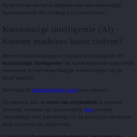
Kunst omvat derhalve datgene wat een deskundige
buitenstaander als zodanig zou omschrijven.
Kunstmatige intelligentie (AI) –
Kunnen machines kunst creëren?
Recente ontwikkelingen in digitale technologieën en
kunstmatige intelligentie
het kunstlandschap aanzienlijk
veranderd en het hedendaagse kunstconcept op de
proef gesteld.
De vraag of
daadwerkelijk kunst
kan creëren,
De kwestie van de
mate van originaliteit
in creatief
ontwerp, evenals het auteursrecht,
nog
worden
verduidelijkt met betrekking tot de productie van kunst
door machines en algoritmen.
Volgens het
Duden-woordenboek
is
een daad van