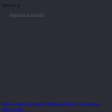
189,00
€
Aggiungi al carrello
Rilievo murale in metallo "Pioggia di foglie" con motivo a
foglie lucide