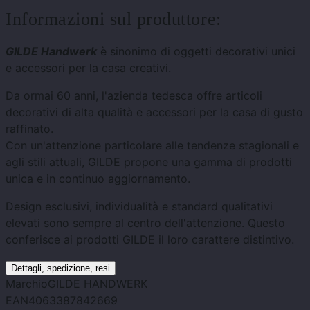
Informazioni sul produttore:
GILDE Handwerk
è sinonimo di oggetti decorativi unici
e accessori per la casa creativi.
Da ormai 60 anni, l'azienda tedesca offre articoli
decorativi di alta qualità e accessori per la casa di gusto
raffinato.
Con un'attenzione particolare alle tendenze stagionali e
agli stili attuali, GILDE propone una gamma di prodotti
unica e in continuo aggiornamento.
Design esclusivi, individualità e standard qualitativi
elevati sono sempre al centro dell'attenzione. Questo
conferisce ai prodotti GILDE il loro carattere distintivo.
Dettagli, spedizione, resi
Marchio
GILDE HANDWERK
EAN
4063387842669