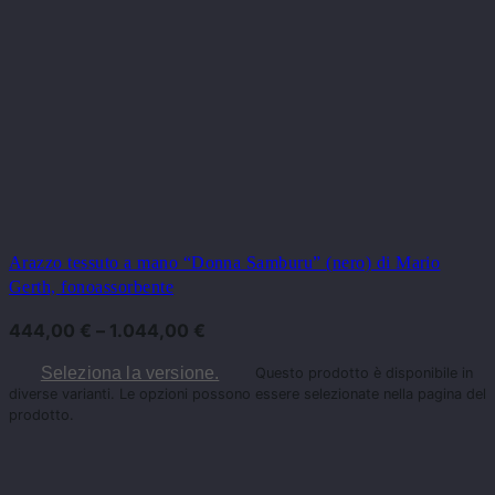
Arazzo tessuto a mano “Donna Samburu” (nero) di Mario
Gerth, fonoassorbente
444,00
€
–
1.044,00
€
Seleziona la versione.
Questo prodotto è disponibile in
diverse varianti. Le opzioni possono essere selezionate nella pagina del
prodotto.