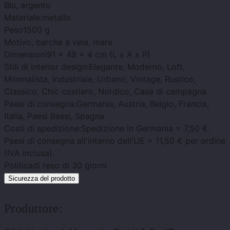
Blu
, argento
Materiale:
metallo
Peso
1500 g
Motivo
, barche a vela, mare
Dimensioni
91 x 49 x 4 cm (L x A x P)
Stili di interior design:
Elegante, Moderno, Loft,
Minimalista, Industriale, Urbano, Vintage, Rustico,
Classico, Chic costiero, Nordico, Casa di campagna
Paesi di consegna:
Germania, Austria, Belgio, Francia,
Italia, Paesi Bassi, Spagna
Costi di spedizione:
Spedizione in Germania = 7,50 €.
Paesi di consegna all'interno dell'UE = 11,50 € per ordine
(IVA inclusa).
Politica
di reso di 30 giorni
Sicurezza del prodotto
Produttore: