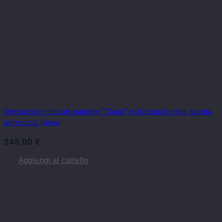
Decorazione murale naturale “Dada” realizzata in erba marina
intrecciata (nera)
245,00
€
Aggiungi al carrello