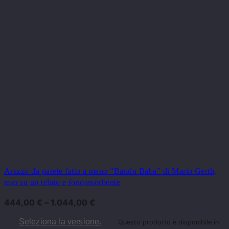
Arazzo da parete fatto a mano “Bandu Baba” di Mario Gerth,
teso su un telaio e fonoassorbente
444,00
€
–
1.044,00
€
Seleziona la versione.
Questo prodotto è disponibile in