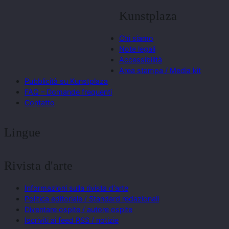
Kunstplaza
Chi siamo
Note legali
Accessibilità
Area stampa / Media kit
Pubblicità su Kunstplaza
FAQ – Domande frequenti
Contatto
Lingue
Rivista d'arte
Informazioni sulla rivista d'arte
Politica editoriale / Standard redazionali
Diventare ospite / autore ospite
Iscriviti ai feed RSS / notizie