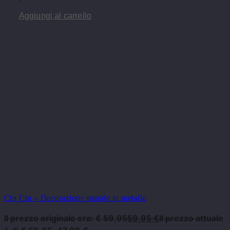
Aggiungi al carrello
Cin Cin – Decorazione murale in metallo
Il prezzo originale era: € 59,95
59,95
€
Il prezzo attuale