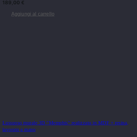
189,00
€
Aggiungi al carrello
Lussuoso murale 3D "Memphis" realizzato in MDF + resina,
lavorato a mano