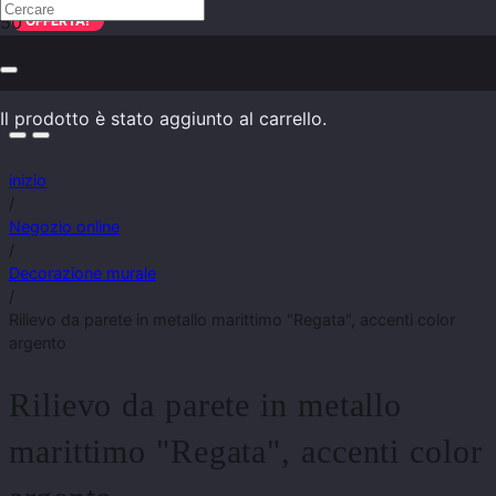
OFFERTA!
Il prodotto
è stato aggiunto al carrello.
inizio
/
Negozio online
/
Decorazione murale
/
Rilievo da parete in metallo marittimo "Regata", accenti color
argento
Rilievo da parete in metallo
marittimo "Regata", accenti color