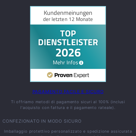
PAGAMENTO FACILE E SICURO
Ti offriamo metodi di pagamento sicuri al 100% (inclusi
l'acquisto con fattura e il pagamento rateale).
CONFEZIONATO IN MODO SICURO
Imballaggio protettivo personalizzato e spedizione assicurata