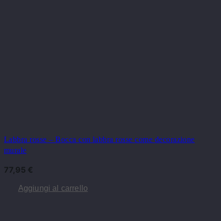
Labbra rosse – Bocca con labbra rosse come decorazione
murale
77,95
€
Aggiungi al carrello