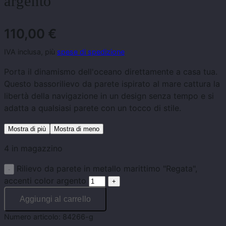
argento
110,00
€
IVA inclusa, più
spese di spedizione
Porta il dinamismo dell'oceano direttamente a casa tua.
Questo bassorilievo da parete ispirato al mare cattura la
libertà della navigazione in un design senza tempo e si
adatta a qualsiasi parete con un tocco di stile.
Mostra di più
Mostra di meno
4 in magazzino
Rilievo da parete in metallo marittimo "Regata",
accenti color argento
Aggiungi al carrello
Numero articolo:
84266-g