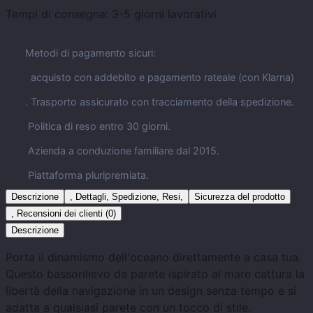
Tempi di consegna:
3-5 giorni lavorativi
Metodi di pagamento sicuri:
acquisto con addebito e pagamento rateale (con Klarna)
. Trasporto assicurato con tracciamento della spedizione.
Politica di reso entro 30 giorni.
Azienda a conduzione familiare dal 2015.
Piattaforma pluripremiata.
Descrizione
, Dettagli, Spedizione, Resi,
Sicurezza del prodotto
, Recensioni dei clienti (0)
Descrizione
Porta il dinamismo dell'oceano direttamente a casa tua.
Questo bassorilievo da parete ispirato al mare cattura la
libertà della navigazione in un design senza tempo e si
adatta a qualsiasi parete con un tocco di stile.