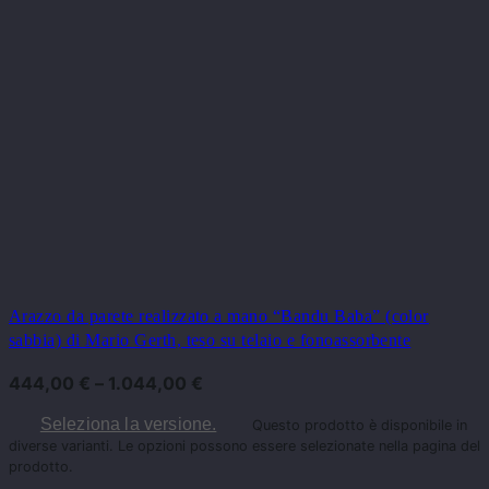
Arazzo da parete realizzato a mano “Bandu Baba” (color
sabbia) di Mario Gerth, teso su telaio e fonoassorbente
444,00
€
–
1.044,00
€
Seleziona la versione.
Questo prodotto è disponibile in
diverse varianti. Le opzioni possono essere selezionate nella pagina del
prodotto.