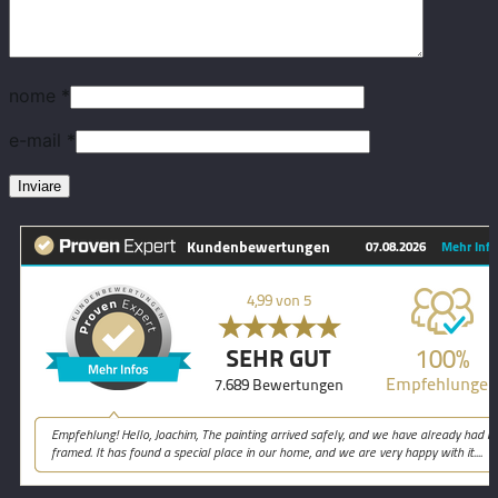
nome
*
e-mail
*