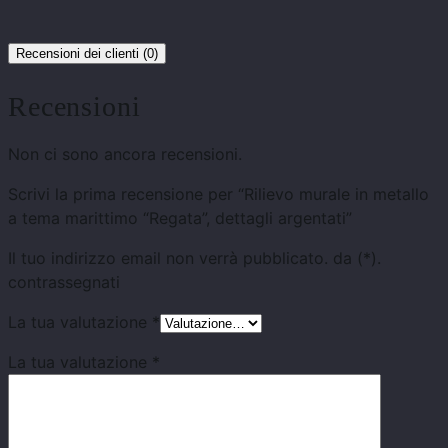
Recensioni dei clienti (0)
Recensioni
Non ci sono ancora recensioni.
Scrivi la prima recensione per “Rilievo murale in metallo
a tema marittimo “Regata”, dettagli argentati”
Il tuo indirizzo email non verrà pubblicato.
da
(*).
contrassegnati
La tua valutazione
*
La tua valutazione
*