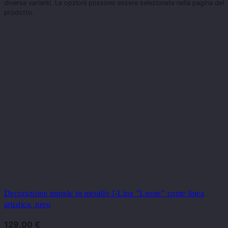
diverse varianti. Le opzioni possono essere selezionate nella pagina del
prodotto.
Decorazione murale in metallo J-Line "Leone" come linea
artistica, nero
129,00
€