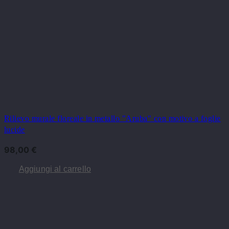
Rilievo murale floreale in metallo "Aruba" con motivo a foglie
lucide
98,00
€
Aggiungi al carrello