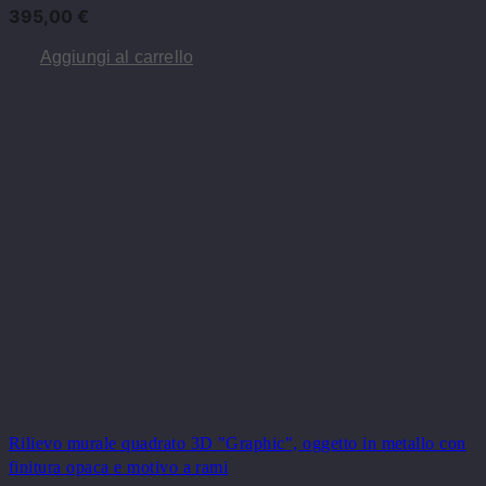
395,00
€
Aggiungi al carrello
Rilievo murale quadrato 3D "Graphic", oggetto in metallo con
finitura opaca e motivo a rami