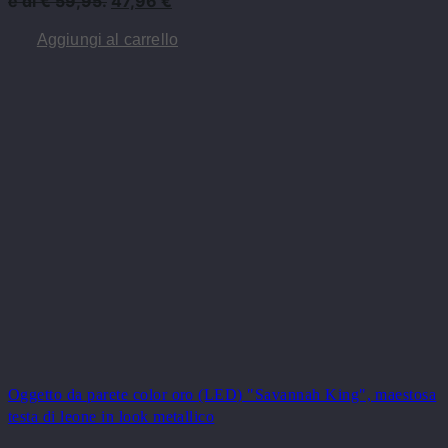
è di € 59,95.
47,96
€
Aggiungi al carrello
Oggetto da parete color oro (LED) "Savannah King", maestosa
testa di leone in look metallico