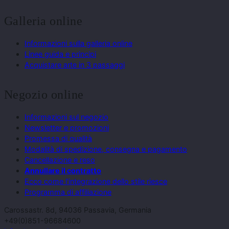
Galleria online
Informazioni sulla galleria online
Linee guida e principi
Acquistare arte in 3 passaggi
Negozio online
Informazioni sul negozio
Newsletter e promozioni
Promessa di qualità
Modalità di spedizione, consegna e pagamento
Cancellazione e reso
Annullare il contratto
Ecco come l'integrazione dello stile riesce
Programma di affiliazione
Carossastr. 8d, 94036 Passavia, Germania
+49(0)851-96684600