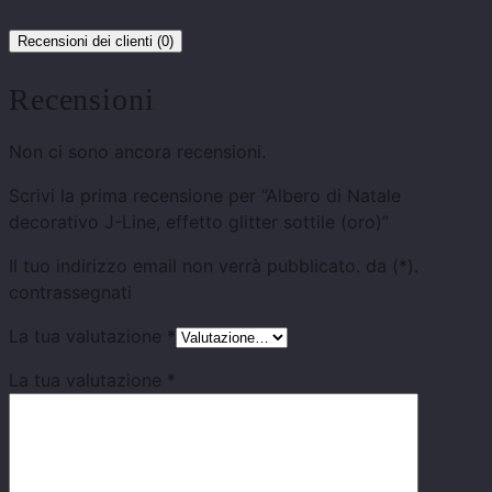
Recensioni dei clienti (0)
Recensioni
Non ci sono ancora recensioni.
Scrivi la prima recensione per “Albero di Natale
decorativo J-Line, effetto glitter sottile (oro)”
Il tuo indirizzo email non verrà pubblicato.
da
(*).
contrassegnati
La tua valutazione
*
La tua valutazione
*