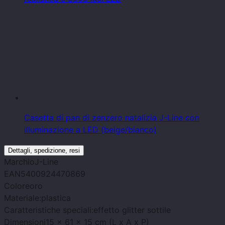
Casetta di pan di zenzero natalizia J-Line con
illuminazione a LED (beige/bianco)
Dettagli, spedizione, resi
Marchio
J-Line
EAN
5400924470869
Colore
oro
Materiale:
plastica
Caratteristiche speciali:
effetto glitter sottile
Dimensioni
15 x 61 x 15 cm (L x A x P)