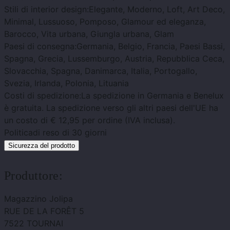
Stili di interior design:
Elegante, Moderno, Loft, Art Deco,
Minimal, Lussuoso, Pomposo, Glamour ed eleganza,
Barocco, Vita urbana, Giungla urbana, Glam
Paesi di consegna:
Germania, Belgio, Francia, Paesi Bassi,
Spagna, Grecia, Lussemburgo, Austria, Repubblica Ceca,
Slovacchia, Spagna, Danimarca, Italia, Portogallo,
Svezia, Irlanda, Polonia, Lituania
Costi di spedizione:
La spedizione in Germania e Benelux
è gratuita. La spedizione verso gli altri paesi dell'UE ha
un costo di € 12,95 per ordine (IVA inclusa).
Politica
di reso di 30 giorni
Sicurezza del prodotto
Produttore:
Magazzino Jolipa
RUE DE LA FORÊT 5
7522 TOURNAI