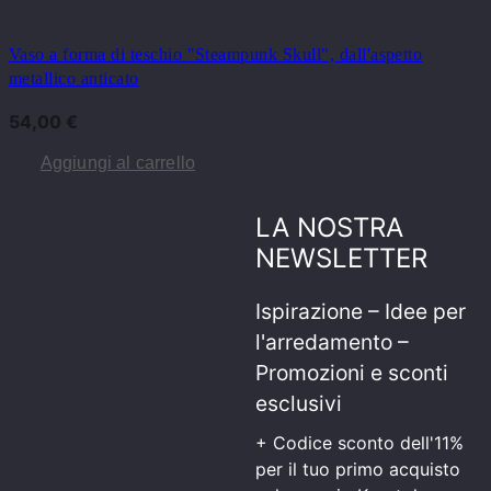
Vaso a forma di teschio "Steampunk Skull", dall'aspetto
metallico anticato
54,00
€
Aggiungi al carrello
LA NOSTRA
NEWSLETTER
Ispirazione – Idee per
l'arredamento –
Promozioni e sconti
esclusivi
+ Codice sconto dell'11%
per il tuo primo acquisto