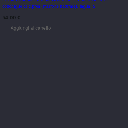
conchiglie di ciprea (marrone naturale), taglia: S
54,00
€
Aggiungi al carrello