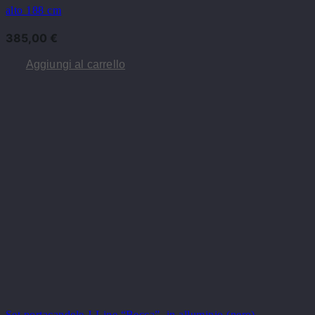
alto 188 cm
385,00
€
Aggiungi al carrello
Set portacandele J-Line “Becca”, in alluminio (nero)