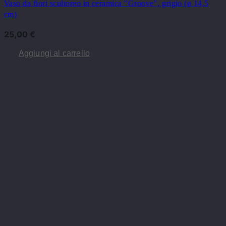
Vaso da fiori scultoreo in ceramica "Groove", grigio (ø 14,5
cm)
25,00
€
Aggiungi al carrello