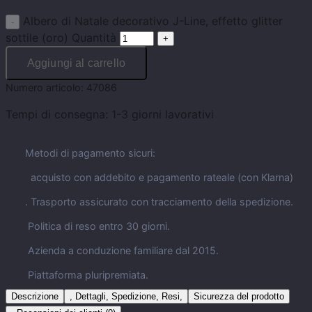
Albero di Natale decorativo J-Line, effetto glitter
sottile (oro) Quantità
Aggiungi al carrello
Numero articolo:
47086
Tempi di consegna:
1-3 giorni lavorativi
Metodi di pagamento sicuri:
acquisto con addebito e pagamento rateale (con Klarna)
. Trasporto assicurato con tracciamento della spedizione.
Politica di reso entro 30 giorni.
Azienda a conduzione familiare dal 2015.
Piattaforma pluripremiata.
Descrizione
, Dettagli, Spedizione, Resi,
Sicurezza del prodotto