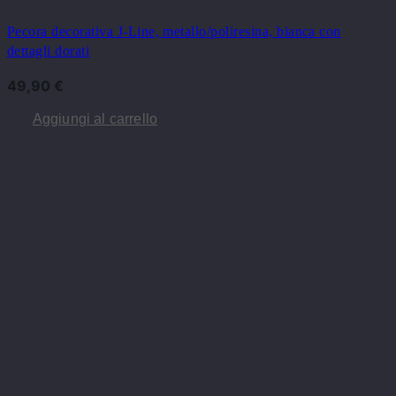
Pecora decorativa J-Line, metallo/poliresina, bianca con
dettagli dorati
49,90
€
Aggiungi al carrello