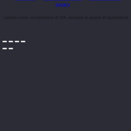
privacy
I prezzi sono comprensivi di IVA, escluse le spese di spedizione