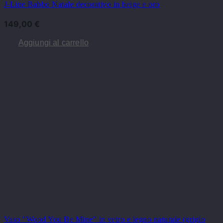
J-Line Babbo Natale decorativo in beige e oro
149,00
€
Aggiungi al carrello
Vaso "Wood You Be Mine" in vetro e legno naturale (grigio