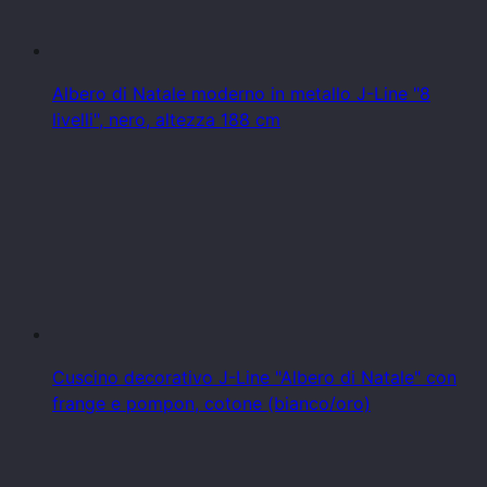
Albero di Natale moderno in metallo J-Line "8
livelli", nero, altezza 188 cm
Cuscino decorativo J-Line "Albero di Natale" con
frange e pompon, cotone (bianco/oro)