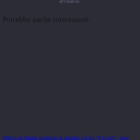
affidabile.
Potrebbe anche interessarti:
Albero di Natale moderno in metallo J-Line “8 livelli”, nero,