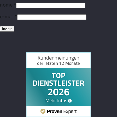
nome
*
e-mail
*