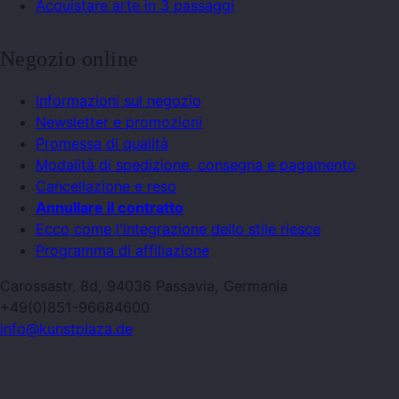
Acquistare arte in 3 passaggi
Negozio online
Informazioni sul negozio
Newsletter e promozioni
Promessa di qualità
Modalità di spedizione, consegna e pagamento
Cancellazione e reso
Annullare il contratto
Ecco come l'integrazione dello stile riesce
Programma di affiliazione
Carossastr. 8d, 94036 Passavia, Germania
+49(0)851-96684600
info@kunstplaza.de