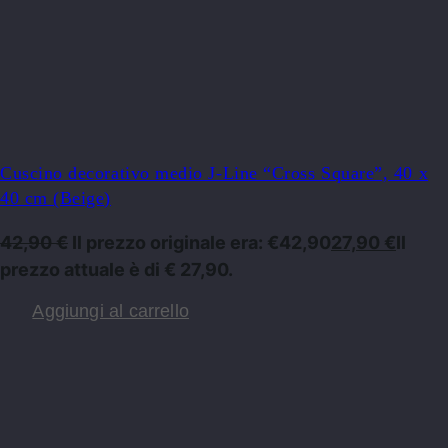
Cuscino decorativo medio J-Line “Cross Square”, 40 x
40 cm (Beige)
42,90
€
Il prezzo originale era: €42,90
27,90
€
Il
prezzo attuale è di € 27,90.
Aggiungi al carrello