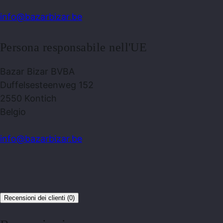
info@bazarbizar.be
Persona responsabile nell'UE
Bazar Bizar BVBA
Duffelsesteenweg 152
2550 Kontich
Belgio
info@bazarbizar.be
Recensioni dei clienti (0)