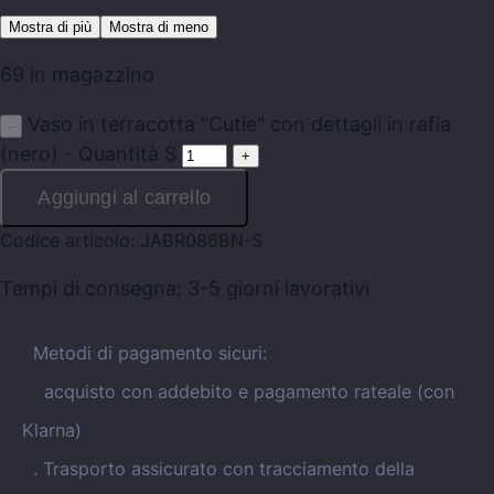
Mostra di più
Mostra di meno
69 in magazzino
Vaso in terracotta "Cutie" con dettagli in rafia
(nero) - Quantità S
Aggiungi al carrello
Codice articolo:
JABR086BN-S
Tempi di consegna:
3-5 giorni lavorativi
Metodi di pagamento sicuri:
acquisto con addebito e pagamento rateale (con
Klarna)
. Trasporto assicurato con tracciamento della