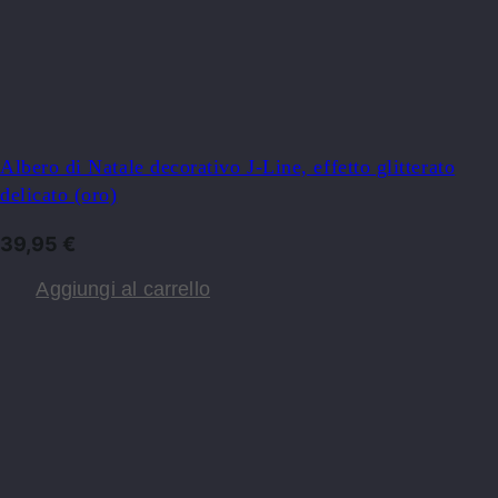
Albero di Natale decorativo J-Line, effetto glitterato
delicato (oro)
39,95
€
Aggiungi al carrello