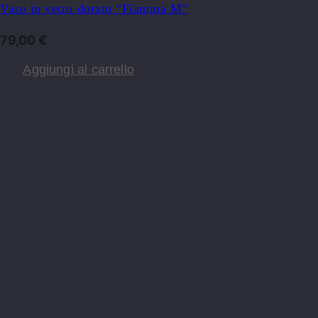
Vaso in vetro dorato “Fiamma M”
79,00
€
Aggiungi al carrello