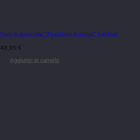
Vaso in terracotta “Equilibrio terrestre” (sabbia)
48,95
€
Aggiungi al carrello