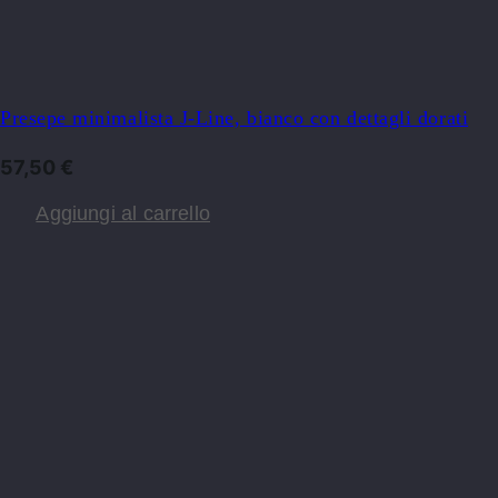
Presepe minimalista J-Line, bianco con dettagli dorati
57,50
€
Aggiungi al carrello