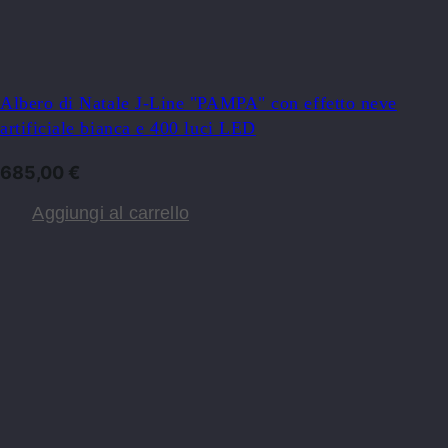
Albero di Natale J-Line "PAMPA" con effetto neve
artificiale bianca e 400 luci LED
685,00
€
Aggiungi al carrello