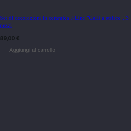
Set di decorazioni in ceramica J-Line "Galli a strisce", 3
pezzi
89,00
€
Aggiungi al carrello