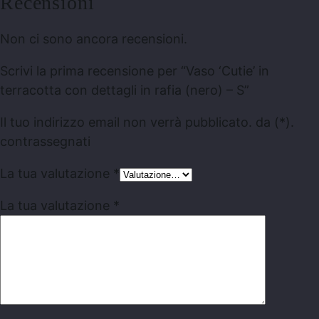
Recensioni
Non ci sono ancora recensioni.
Scrivi la prima recensione per “Vaso ‘Cutie’ in
terracotta con dettagli in rafia (nero) – S”
Il tuo indirizzo email non verrà pubblicato.
da
(*).
contrassegnati
La tua valutazione
*
La tua valutazione
*