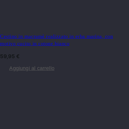
Cestino in macramè realizzato in erba marina, con
motivo cucito in cotone bianco
59,95
€
Aggiungi al carrello