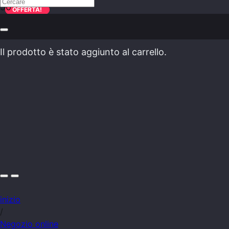
OFFERTA!
OFFERTA!
Il prodotto
è stato aggiunto al carrello.
inizio
/
Negozio online