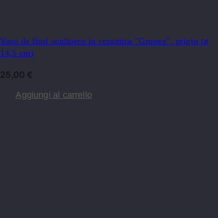
Vaso da fiori scultoreo in ceramica "Groove", grigio (ø
14,5 cm)
25,00
€
Aggiungi al carrello