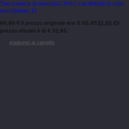
Vaso a pancia in terracotta "Styly" con dettagli in rafia,
nero (misura: L)
65,95
€
Il prezzo originale era: € 65,95
32,95
€
Il
prezzo attuale è di € 32,95.
Aggiungi al carrello