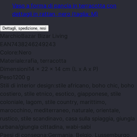
Vaso a forma di pancia in terracotta con
dettagli in rattan, nero (taglia: M)
Dettagli, spedizione, resi
Marchio
Bazar Bizar Living
EAN
7438246249243
Colore:
Nero
Materiale:
rafia, terracotta
Dimensioni
14 x 22 x 14 cm (L x A x P)
Peso
1200 g
Stili di interior design:
stile africano, boho chic, boho
costiero, stile etnico, esotico, giapponese, stile
coloniale, lagom, stile country, marittimo,
marocchino, mediterraneo, naturale, orientale,
rustico, stile scandinavo, casa sulla spiaggia, giungla
urbana/giungla cittadina, wabi-sabi
Paesi di consegna:
Germania, Belgio, Lussemburgo,