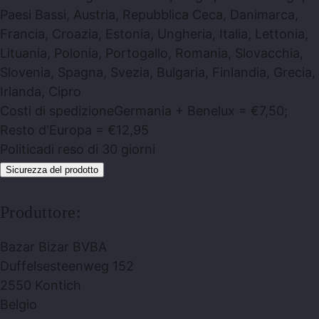
Paesi Bassi, Austria, Repubblica Ceca, Danimarca,
Francia, Croazia, Estonia, Ungheria, Italia, Lettonia,
Lituania, Polonia, Portogallo, Romania, Slovacchia,
Slovenia, Spagna, Svezia, Bulgaria, Finlandia, Grecia,
Irlanda, Cipro
Costi di spedizione
Germania + Benelux = €7,50;
Resto d'Europa = €12,95
Politica
di reso di 30 giorni
Sicurezza del prodotto
Produttore:
Bazar Bizar BVBA
Duffelsesteenweg 152
2550 Kontich
Belgio