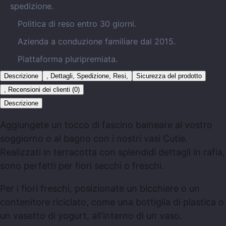
spedizione.
Politica di reso entro 30 giorni.
Azienda a conduzione familiare dal 2015.
Piattaforma pluripremiata.
Descrizione
, Dettagli, Spedizione, Resi,
Sicurezza del prodotto
, Recensioni dei clienti (0)
Descrizione
Aggiungete un tocco di fascino balneare al vostro
soggiorno o al bagno con i nostri vasi Cutie.
Realizzati in terracotta con splendidi dettagli in rafia,
sono perfetti per fiori secchi o freschi.
Per i fiori freschi, posizionate un bicchiere o un
contenitore riciclato, come una bottiglia di plastica o
un vasetto di yogurt, all'interno di un vaso.