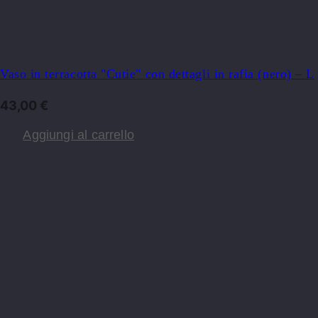
Vaso in terracotta "Cutie" con dettagli in rafia (nero) – L
43,00
€
Aggiungi al carrello