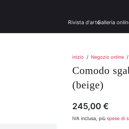
Rivista d'arte
Galleria onli
inizio
/
Negozio online
/
Comodo sgab
(beige)
245,00
€
IVA inclusa, più
spese di 