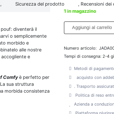
,
Sicurezza del prodotto
, Recensioni dei c
1 in magazzino
Aggiungi al carrello
ouf: diventerà il
Comodo
ssarvi o semplicemente
sgabello
suto morbido e
in
Numero articolo:
JADA0
binatelo alle nostre
juta
Tempi di consegna:
2-4 gi
 accogliente e
"Comfy"
(beige)
Metodi di pagamento
Quantità
f Comfy
è perfetto per
acquisto con addeb
La sua struttura
. Trasporto assicura
sua morbida consistenza
Politica di reso entr
Azienda a conduzione
Piattaforma pluripr