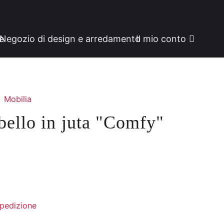
ne
Negozio di design e arredamento
Il mio conto
Mobilia
ello in juta "Comfy"
spedizione