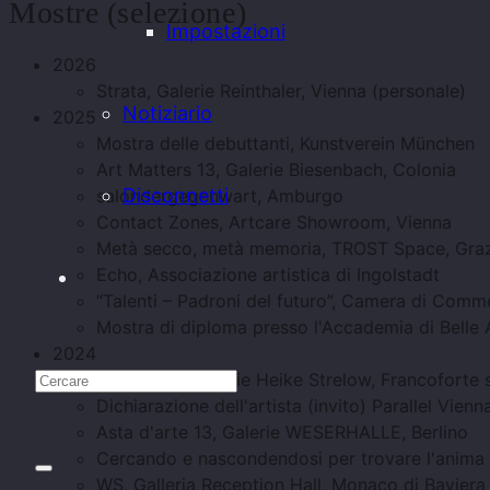
Mostre (selezione)
Impostazioni
2026
Strata, Galerie Reinthaler, Vienna (personale)
Notiziario
2025
Mostra delle debuttanti, Kunstverein München
Art Matters 13, Galerie Biesenbach, Colonia
Disconnetti
salondergegenwart, Amburgo
Contact Zones, Artcare Showroom, Vienna
Metà secco, metà memoria, TROST Space, Gra
Echo, Associazione artistica di Ingolstadt
“Talenti – Padroni del futuro”, Camera di Comm
Mostra di diploma presso l'Accademia di Belle
2024
Meristeme, Galerie Heike Strelow, Francoforte 
Dichiarazione dell'artista (invito) Parallel Vien
Asta d'arte 13, Galerie WESERHALLE, Berlino
Cercando e nascondendosi per trovare l'anima
WS, Galleria Reception Hall, Monaco di Baviera