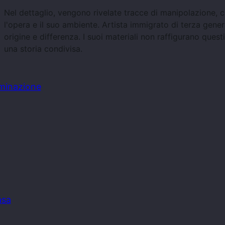
Nel dettaglio, vengono rivelate tracce di manipolazione, cr
l'opera e il suo ambiente. Artista immigrato di terza gen
origine e differenza. I suoi materiali non raffigurano quest
una storia condivisa.
uminazione
asa