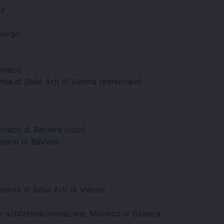
ra
sburgo
Monaco
emia
di Belle Arti di Vienna (personale)
naco di Baviera (solo)
naco di Baviera
demia di
Belle Arti di Vienna
 e
achtzehnkommazwei, Monaco di Baviera