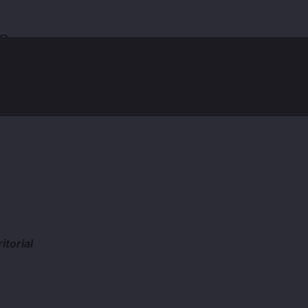
e
mer
itorial