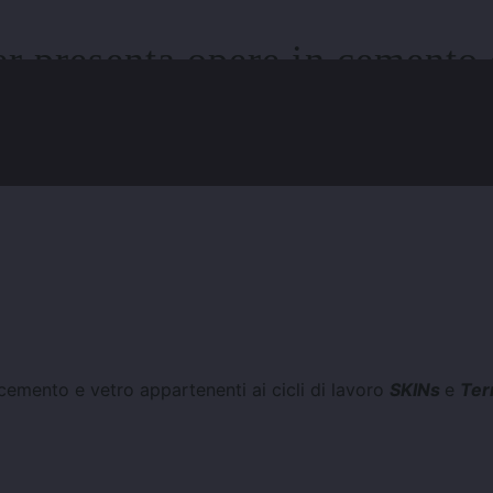
r presenta opere in cemento 
 Territorial Monuments di Ö
cemento e vetro appartenenti ai cicli di lavoro
SKINs
e
Terr