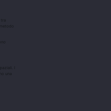
 tra
n metodo
ono
aziali. I
ono una