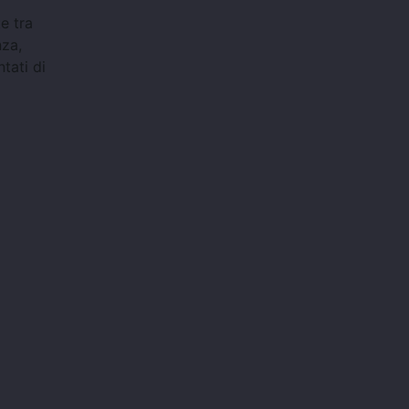
e tra
nza,
tati di