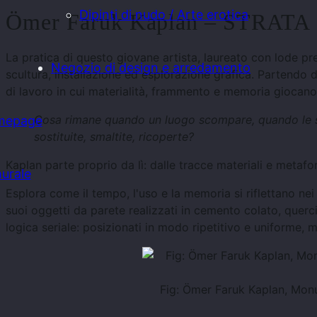
Dipinti di nudo / Arte erotica
Ömer Faruk Kaplan – STRATA
La pratica di questo giovane artista, laureato con lode p
Negozio di design e arredamento
scultura, installazione ed esplorazione grafica. Partendo
di lavoro in cui materialità, frammento e memoria giocano
Cosa rimane quando un luogo scompare, quando le su
mepage
sostituite, smaltite, ricoperte?
Kaplan parte proprio da lì: dalle tracce materiali e metafo
urale
Esplora come il tempo, l'uso e la memoria si riflettano nei 
suoi oggetti da parete realizzati in cemento colato, querc
logica seriale: posizionati in modo ripetitivo e uniforme, m
Fig: Ömer Faruk Kaplan, Monum