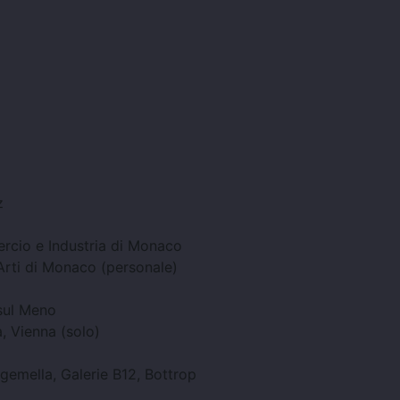
z
ercio e Industria di Monaco
Arti di Monaco (personale)
sul
Meno
na, Vienna
(solo)
 gemella,
Galerie B12, Bottrop