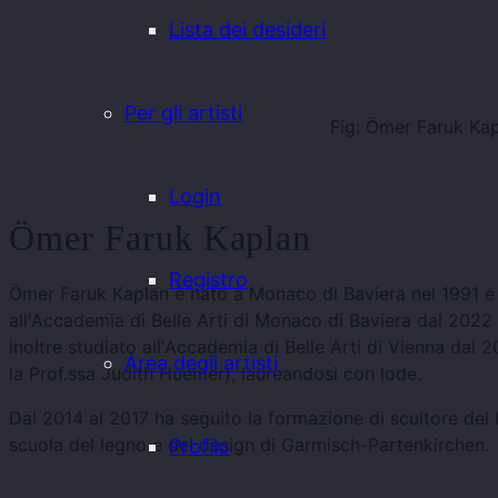
Lista dei desideri
Per gli artisti
Fig: Ömer Faruk Kapl
Login
Ömer Faruk Kaplan
Registro
Ömer Faruk Kaplan è nato a Monaco di Baviera nel 1991 e 
all'Accademia di Belle Arti di Monaco di Baviera dal 2022 
inoltre studiato all'Accademia di Belle Arti di Vienna dal 
Area degli artisti
la Prof.ssa Judith Huemer), laureandosi con lode.
Dal 2014 al 2017 ha seguito la formazione di scultore de
scuola del legno e del design di Garmisch-Partenkirchen.
Profilo