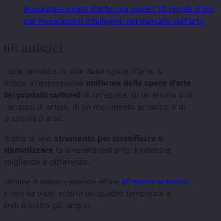
Acquistare opere d'arte: ma come? 10 regole d'oro
per investimenti intelligenti nel mercato dell'arte
Stili artistici
o stile artistico, o stile delle opere d'arte, si
iferisce all'espressione
uniforme delle opere d'arte
 dei prodotti culturali
di un'epoca, di un artista o di
n gruppo di artisti, di un movimento artistico o di
na scuola d'arte.
i tratta di uno
strumento per classificare e
sistematizzare
la diversità dell'arte. Evidenzia
omiglianze e differenze.
l termine è tematicamente affine
all'epoca artistica,
a non va visto solo in un quadro temporale e
uindi è molto più ampio.