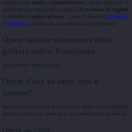
originale per
cento
o
duecento euro
. Opere popolari di
artisti famosi raggiungono prezzi di
centinaia di migliaia
o addirittura
milioni di euro
. I record d'asta di
Christie's
e
Sotheby's
continuano a superare nuovi traguardi.
Opere astratte selezionate dalla
galleria online Kunstplaza
[pt_view id="8b8c92ciqf"]
Opere d'arte su carta, tela o
cartone?
Vorrei ora parlare dei diversi tipi di opere d'arte originali,
poiché ciascuna di esse ha le sue caratteristiche uniche.
Opere su carta