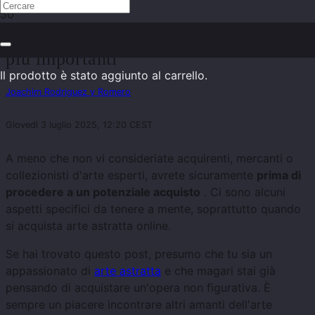
Acquistare arte astratta – I consigli
più importanti
Il prodotto
è stato aggiunto al carrello.
Joachim Rodriguez y Romero
Giovedì 3 luglio 2025, 12:20 CEST
A meno che non vi consideriate acquirenti, mercanti o
collezionisti d'arte esperti, avrete sicuramente
prima di
procedere a un potenziale acquisto
. Ci sono alcuni
aspetti specifici da tenere a mente, soprattutto quando
si acquista arte astratta online.
Se hai trovato questo post, presumo che tu sia un
appassionato di
arte astratta
e che magari stai già
pensando di acquistare un'opera non figurativa. È
sempre un piacere incontrare altri amanti dell'arte