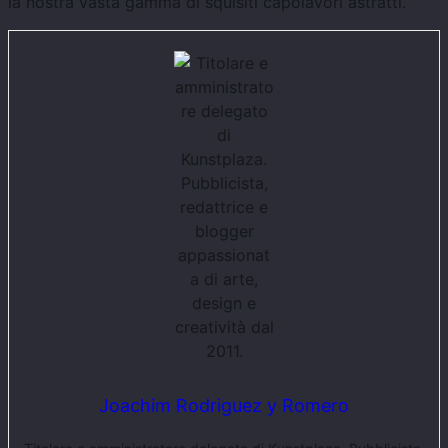
la nostra vasta gamma di squisiti capolavori astratti.
Joachim Rodriguez y Romero