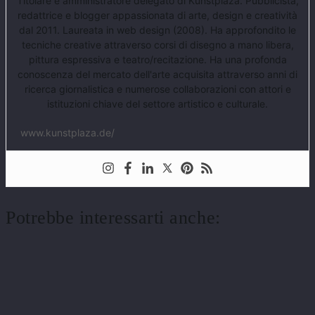
Titolare e amministratore delegato di Kunstplaza. Pubblicista,
redattrice e blogger appassionata di arte, design e creatività
dal 2011. Laureata in web design (2008). Ha approfondito le
tecniche creative attraverso corsi di disegno a mano libera,
pittura espressiva e teatro/recitazione. Ha una profonda
conoscenza del mercato dell'arte acquisita attraverso anni di
ricerca giornalistica e numerose collaborazioni con attori e
istituzioni chiave del settore artistico e culturale.
www.kunstplaza.de/
Potrebbe interessarti anche: