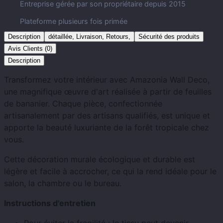
Entreprise gérée par son propriétaire depuis 2015
Plateforme plusieurs fois primée
Description
détaillée, Livraison, Retours,
Sécurité des produits
Avis Clients (0)
Description
Transformez votre intérieur avec Amazonia Wall Deco,
une magnifique œuvre d'art réalisée à partir de feuilles
de bananier. Chaque pièce, confectionnée
artisanalement par des artisans qualifiés, est unique et
apporte la beauté luxuriante de la forêt tropicale chez
vous.
Cette décoration murale écologique et durable est
légère et facile à accrocher, ce qui la rend idéale pour le
salon, la chambre ou le bureau.
Instructions d'entretien