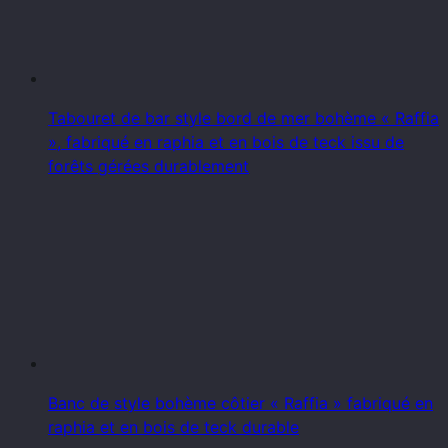
Tabouret de bar style bord de mer bohème « Raffia
», fabriqué en raphia et en bois de teck issu de
forêts gérées durablement
Banc de style bohème côtier « Raffia » fabriqué en
raphia et en bois de teck durable