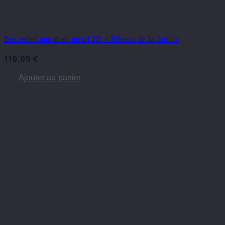
Bas-relief mural en métal 3D « Silence de la forêt »
119,95
€
Ajouter au panier