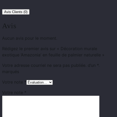
Avis Clients (0)
Avis
Aucun avis pour le moment.
Rédigez le premier avis sur « Décoration murale
exotique ‘Amazonia’ en feuille de palmier naturelle »
Votre adresse courriel ne sera pas publiée.
d’un
*.
marqués
Votre note
*
Votre note
*