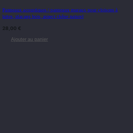
Panneaux acoustiques / panneaux muraux pour cloisons à
lattes, placage bois, aspect chêne naturel
28,00
€
Ajouter au panier