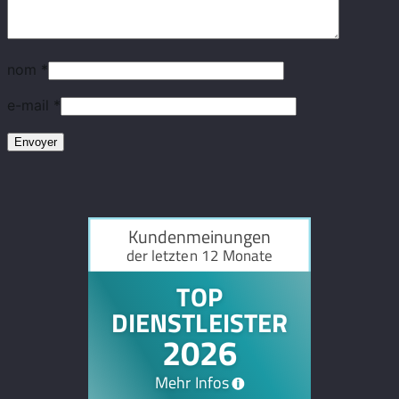
nom
*
e-mail
*