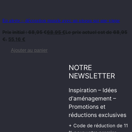
En alerte – décoration murale avec un oiseau sur une vigne
Prix ​​initial : 68,95 €
68,95
€
Le prix actuel est de 68,95
€.
55,16
€
Ajouter au panier
NOTRE
NEWSLETTER
Inspiration – Idées
d'aménagement –
Promotions et
réductions exclusives
+ Code de réduction de 11