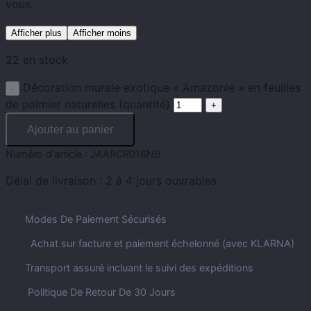
vous.
Afficher plus
Afficher moins
22 en stock
Décoration murale exotique « Amazonie » en feuilles
de palmier naturelles (quantité)
Ajouter au panier
Numéro d'article :
JAARCR016NB
Délai de livraison :
2 à 4 jours ouvrables
Modes De Paiement Sécurisés
Achat sur facture et paiement échelonné (avec KLARNA)
Transport assuré incluant le suivi des expéditions
Politique De Retour De 30 Jours