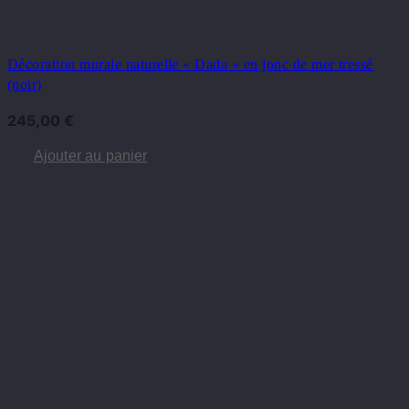
Décoration murale naturelle « Dada » en jonc de mer tressé
(noir)
245,00
€
Ajouter au panier