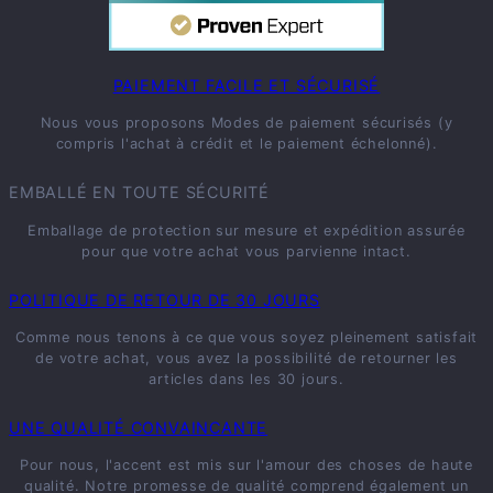
PAIEMENT FACILE ET SÉCURISÉ
Nous vous proposons Modes de paiement sécurisés (y
compris l'achat à crédit et le paiement échelonné).
EMBALLÉ EN TOUTE SÉCURITÉ
Emballage de protection sur mesure et expédition assurée
pour que votre achat vous parvienne intact.
POLITIQUE DE RETOUR DE 30 JOURS
Comme nous tenons à ce que vous soyez pleinement satisfait
de votre achat, vous avez la possibilité de retourner les
articles dans les 30 jours.
UNE QUALITÉ CONVAINCANTE
Pour nous, l'accent est mis sur l'amour des choses de haute
qualité. Notre promesse de qualité comprend également un