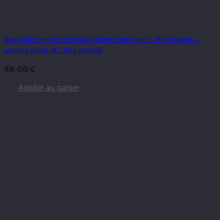
Bas-relief mural en métal à thème maritime « Navigation »,
accents dorés et cadre argenté
48,00
€
Ajouter au panier