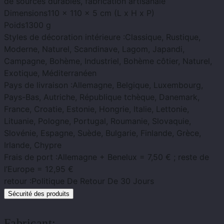
de sources durables, fabrication artisanale
Dimensions
110 x 110 x 5 cm (L x H x P)
Poids
1300 g
Styles de décoration intérieure :
Classique, Rustique,
Moderne, Naturel, Scandinave, Lagom, Japandi,
Campagne, Bohème, Industriel, Bohème côtier, Naturel,
Exotique, Méditerranéen
Pays de livraison :
Allemagne, Belgique, Luxembourg,
Pays-Bas, Autriche, République tchèque, Danemark,
France, Croatie, Estonie, Hongrie, Italie, Lettonie,
Lituanie, Pologne, Portugal, Roumanie, Slovaquie,
Slovénie, Espagne, Suède, Bulgarie, Finlande, Grèce,
Irlande, Chypre
Frais de port :
Allemagne + Benelux = 7,50 € ; reste de
l’Europe = 12,95 €
retour :
Politique De Retour De 30 Jours
Sécurité des produits
Fabricant: