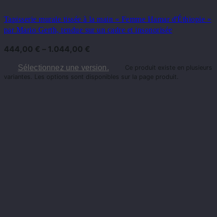
Tapisserie murale tissée à la main « Femme Hamar d'Éthiopie »
par Mario Gerth, tendue sur un cadre et insonorisée
444,00
€
–
1.044,00
€
Sélectionnez une version.
Ce produit existe en plusieurs
variantes. Les options sont disponibles sur la page produit.