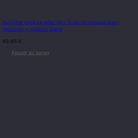
Bas-relief mural en métal 3D « École de poissons-anges
empereurs », couleurs irisées
92,95
€
Ajouter au panier