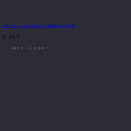
Feuille – Décoration murale en métal
81,95
€
Ajouter au panier