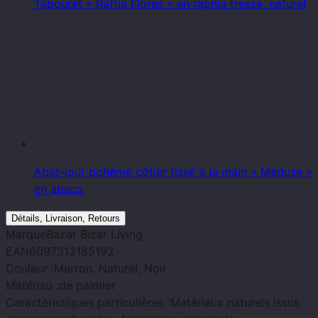
Tabouret « Raffia Flores » en raphia tressé, naturel
Abat-jour bohème côtier tissé à la main « Méduse »
en abaca
Détails, Livraison, Retours
Marque
Bazar Bizar Living
EAN
6097312185192
Couleur :
Marron, Naturel, Noir
Matériau :
de palmier
Caractéristiques particulières :
Matériaux naturels issus