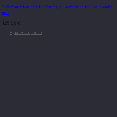
Relief mural en métal « Vendages » à motif de feuilles et cadre
noir
125,00
€
Ajouter au panier