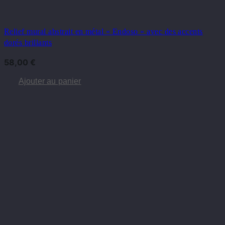
Relief mural abstrait en métal « Endoso » avec des accents
dorés brillants
58,00
€
Ajouter au panier