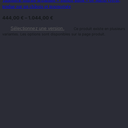
Tapisserie murale artisanale « Bandu Baba » de Mario Gerth,
tendue sur un châssis et insonorisée
444,00
€
–
1.044,00
€
Sélectionnez une version.
Ce produit existe en plusieurs
variantes. Les options sont disponibles sur la page produit.