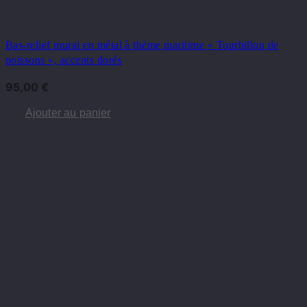
Bas-relief mural en métal à thème maritime « Tourbillon de
poissons », accents dorés
95,00
€
Ajouter au panier