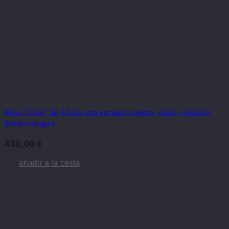
Mesa "Live" de J-Line con encanto costero, ratán + plástico
(blanco/negro)
430,00
€
añadir a la cesta