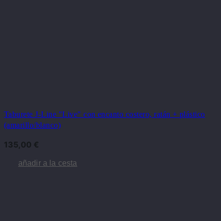
Taburete J-Line "Live" con encanto costero, ratán + plástico
(amarillo/blanco)
135,00
€
añadir a la cesta