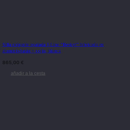
Silla colgante ovalada J-Line “Beskyt” fabricada en
aluminio/ratán + cojín, blanca
865,00
€
añadir a la cesta