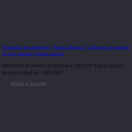
Separador de ambientes “Natural Balance” fabricado en madera
de teca natural y hierba marina
620,00
€
El precio original era: 620,00 €
395,00
€
El
precio actual es: 395,00€.
añadir a la cesta