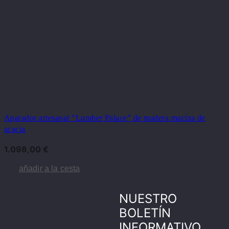
Aparador artesanal “Lumber Palace” de madera maciza de
acacia
1.098,00
€
añadir a la cesta
NUESTRO
BOLETÍN
INFORMATIVO