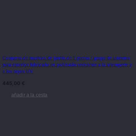
Conjunto de muebles de jardín de 5 piezas / grupo de asientos
para exterior fabricado en polirratán resistente a la intemperie y
a los rayos UV
445,00
€
añadir a la cesta