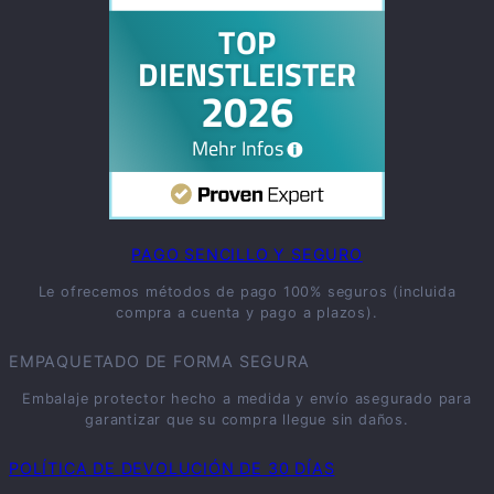
PAGO SENCILLO Y SEGURO
Le ofrecemos métodos de pago 100% seguros (incluida
compra a cuenta y pago a plazos).
EMPAQUETADO DE FORMA SEGURA
Embalaje protector hecho a medida y envío asegurado para
garantizar que su compra llegue sin daños.
POLÍTICA DE DEVOLUCIÓN DE 30 DÍAS