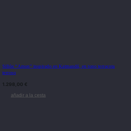
Sillón “Amon” inspirado en Katmandú, en tono terracota
terroso
1.298,00
€
añadir a la cesta