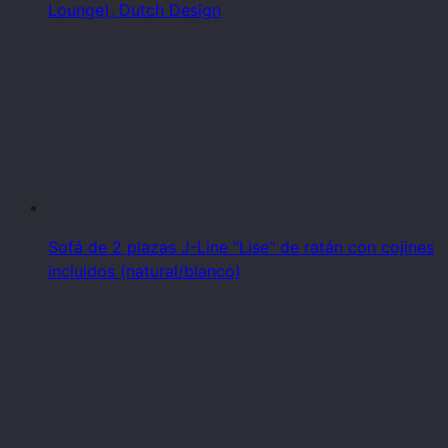
Lounge), Dutch Design
Sofá de 2 plazas J-Line "Lise" de ratán con cojines
incluidos (natural/blanco)