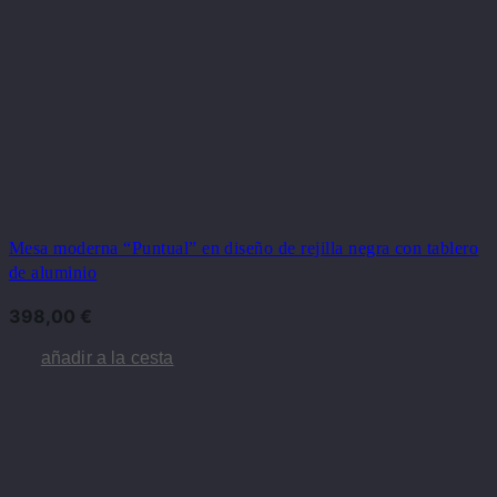
Mesa moderna “Puntual” en diseño de rejilla negra con tablero
de aluminio
398,00
€
añadir a la cesta