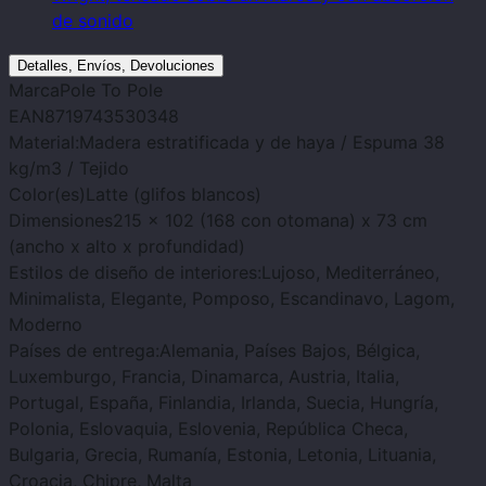
de sonido
Detalles, Envíos, Devoluciones
Marca
Pole To Pole
EAN
8719743530348
Material:
Madera estratificada y de haya / Espuma 38
kg/m3 / Tejido
Color(es)
Latte (glifos blancos)
Dimensiones
215 x 102 (168 con otomana) x 73 cm
(ancho x alto x profundidad)
Estilos de diseño de interiores:
Lujoso, Mediterráneo,
Minimalista, Elegante, Pomposo, Escandinavo, Lagom,
Moderno
Países de entrega:
Alemania, Países Bajos, Bélgica,
Luxemburgo, Francia, Dinamarca, Austria, Italia,
Portugal, España, Finlandia, Irlanda, Suecia, Hungría,
Polonia, Eslovaquia, Eslovenia, República Checa,
Bulgaria, Grecia, Rumanía, Estonia, Letonia, Lituania,
Croacia, Chipre, Malta