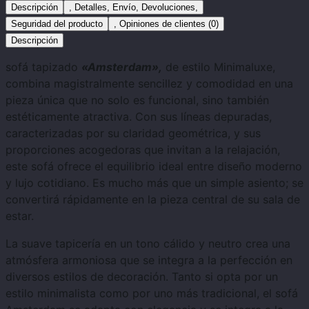
Descripción
, Detalles, Envío, Devoluciones,
Seguridad del producto
, Opiniones de clientes (0)
Descripción
sofá tapizado
«Amsterdam»,
de estilo Minimaluxe,
combina magistralmente sencillez y comodidad en una
pieza única que no solo es funcional, sino también
estéticamente atractiva. Con sus líneas depuradas,
caracterizadas por su claridad geométrica, y sus
proporciones acogedoras que invitan a la relajación,
este sofá ofrece el equilibrio ideal entre diseño moderno
y lujo cotidiano. Es mucho más que un simple asiento; se
convertirá rápidamente en la pieza central de su sala de
estar.
La suave tapicería en un tono cálido y neutro crea una
atmósfera armoniosa que se integra a la perfección en
diversos estilos de decoración. Tanto si opta por un
estilo minimalista como por uno más tradicional, el sofá