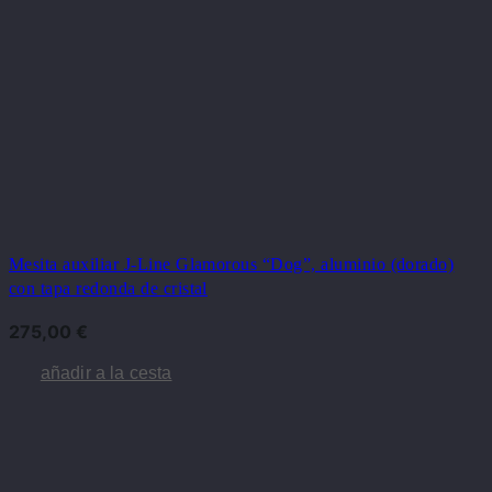
Mesita auxiliar J-Line Glamorous “Dog”, aluminio (dorado)
con tapa redonda de cristal
275,00
€
añadir a la cesta