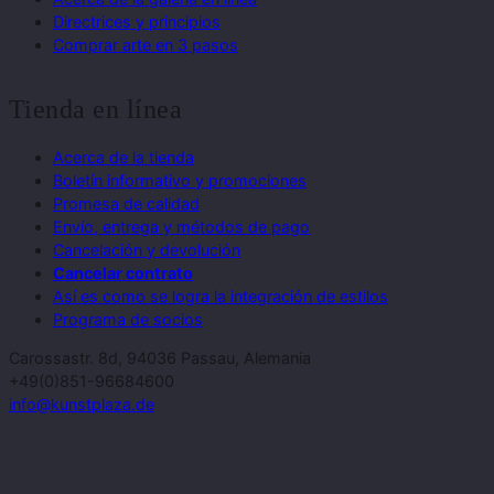
Directrices y principios
Comprar arte en 3 pasos
Tienda en línea
Acerca de la tienda
Boletín informativo y promociones
Promesa de calidad
Envío, entrega y métodos de pago
Cancelación y devolución
Cancelar contrato
Así es como se logra la integración de estilos
Programa de socios
Carossastr. 8d, 94036 Passau, Alemania
+49(0)851-96684600
info@kunstplaza.de