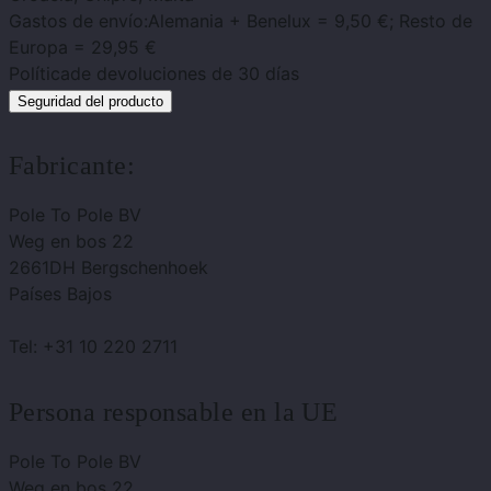
Gastos de envío:
Alemania + Benelux = 9,50 €; Resto de
Europa = 29,95 €
Política
de devoluciones de 30 días
Seguridad del producto
Fabricante:
Pole To Pole BV
Weg en bos 22
2661DH Bergschenhoek
Países Bajos
Tel: +31 10 220 2711
Persona responsable en la UE
Pole To Pole BV
Weg en bos 22