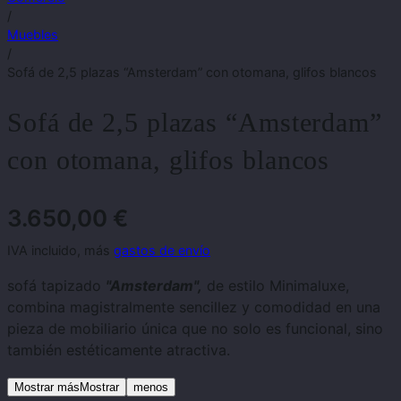
/
Muebles
/
Sofá de 2,5 plazas “Amsterdam” con otomana, glifos blancos
Sofá de 2,5 plazas “Amsterdam”
con otomana, glifos blancos
3.650,00
€
IVA incluido, más
gastos de envío
sofá tapizado
"Amsterdam",
de estilo Minimaluxe,
combina magistralmente sencillez y comodidad en una
pieza de mobiliario única que no solo es funcional, sino
también estéticamente atractiva.
Mostrar másMostrar
menos