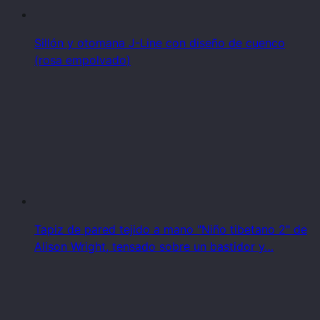
Sillón y otomana J-Line con diseño de cuenco
(rosa empolvado)
Tapiz de pared tejido a mano "Niño tibetano 2" de
Alison Wright, tensado sobre un bastidor y…