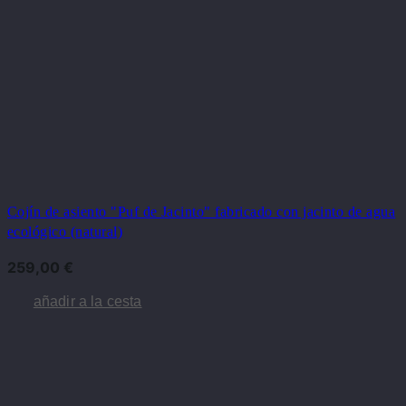
Cojín de asiento "Puf de Jacinto" fabricado con jacinto de agua
ecológico (natural)
259,00
€
añadir a la cesta