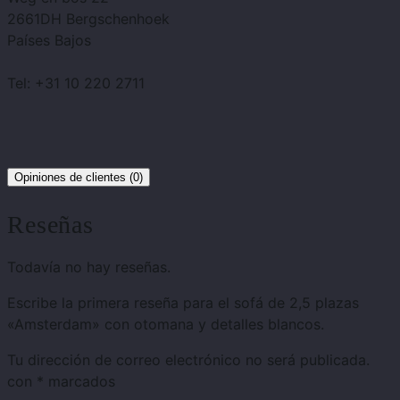
2661DH Bergschenhoek
Países Bajos
Tel: +31 10 220 2711
Opiniones de clientes (0)
Reseñas
Todavía no hay reseñas.
Escribe la primera reseña para el sofá de 2,5 plazas
«Amsterdam» con otomana y detalles blancos.
Tu dirección de correo electrónico no será publicada.
con
*
marcados