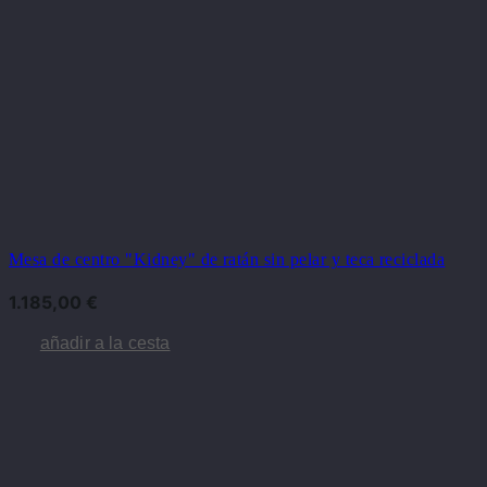
Mesa de centro "Kidney" de ratán sin pelar y teca reciclada
1.185,00
€
añadir a la cesta