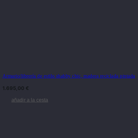
Armario/librería de estilo shabby chic, madera reciclada pintada
1.695,00
€
añadir a la cesta