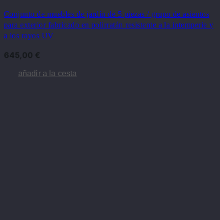
Conjunto de muebles de jardín de 5 piezas / grupo de asientos
para exterior fabricado en polirratán resistente a la intemperie y
a los rayos UV
645,00
€
añadir a la cesta