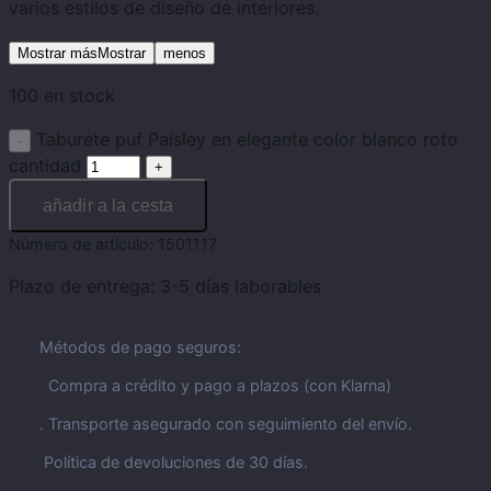
varios estilos de diseño de interiores.
Mostrar másMostrar
menos
100 en stock
Taburete puf Paisley en elegante color blanco roto
cantidad
añadir a la cesta
Número de artículo:
1501117
Plazo de entrega:
3-5 días laborables
Métodos de pago seguros:
Compra a crédito y pago a plazos (con Klarna)
. Transporte asegurado con seguimiento del envío.
Política de devoluciones de 30 días.