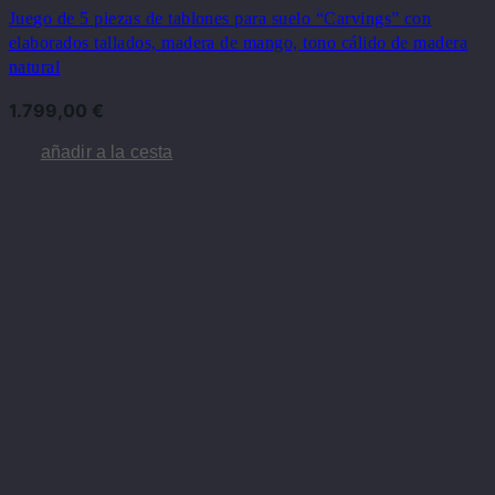
Juego de 5 piezas de tablones para suelo “Carvings” con
elaborados tallados, madera de mango, tono cálido de madera
natural
1.799,00
€
añadir a la cesta