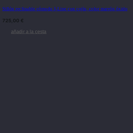
Sillón reclinable cómodo J-Line con cojín, color marrón óxido
725,00
€
añadir a la cesta