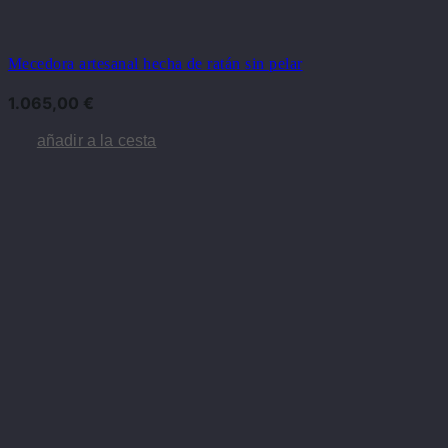
Mecedora artesanal hecha de ratán sin pelar
1.065,00
€
añadir a la cesta