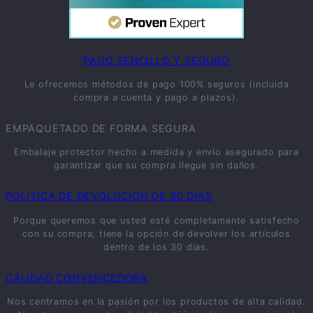
PAGO SENCILLO Y SEGURO
Le ofrecemos métodos de pago 100% seguros (incluida
compra a cuenta y pago a plazos).
EMPAQUETADO DE FORMA SEGURA
Embalaje protector hecho a medida y envío asegurado para
garantizar que su compra llegue sin daños.
POLÍTICA DE DEVOLUCIÓN DE 30 DÍAS
Porque queremos que usted esté completamente satisfecho
con su compra, tiene la opción de devolver los artículos
dentro de los 30 días.
CALIDAD CONVENCEDORA
Nos centramos en la pasión por los productos de alta calidad.