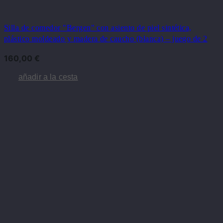
Silla de comedor "Bergen" con asiento de piel sintética,
plástico moldeado y madera de caucho (blanca) – juego de 2
160,00
€
añadir a la cesta