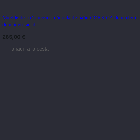
Mueble de baño negro / cómoda de baño CORSICA de madera
de mango lacada
285,00
€
añadir a la cesta