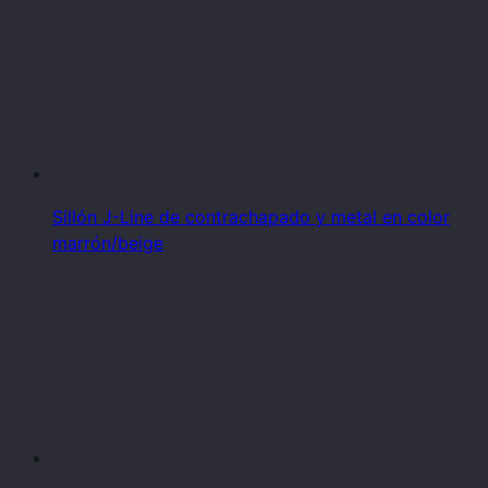
Sillón J-Line de contrachapado y metal en color
marrón/beige