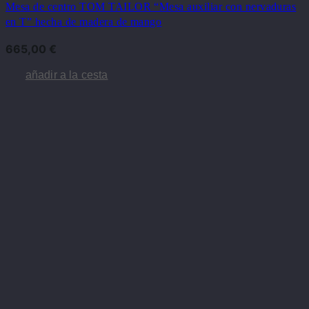
Mesa de centro TOM TAILOR “Mesa auxiliar con nervaduras
en T” hecha de madera de mango
665,00
€
añadir a la cesta