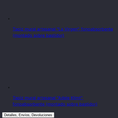
Tapiz mural artesanal "La Virgen", fonoabsorbente
(montado sobre bastidor)
Tapiz mural artesanal "Adele Klimt",
fonoabsorbente (montado sobre bastidor)
Detalles, Envíos, Devoluciones