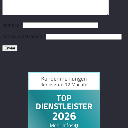
nombre
*
correo electrónico
*