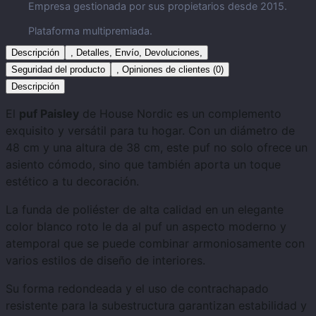
Empresa gestionada por sus propietarios desde 2015.
Plataforma multipremiada.
Descripción
, Detalles, Envío, Devoluciones,
Seguridad del producto
, Opiniones de clientes (0)
Descripción
El
puf Paisley
de House Nordic es un complemento
exquisito y versátil para tu hogar. Con un diámetro de
48 cm y una altura de 38 cm, este puf no solo ofrece un
asiento cómodo, sino que también aporta un toque
estético a tu decoración.
La funda de poliéster de alta calidad en un elegante
color blanco roto le da al puf un aspecto moderno y
atemporal que se puede combinar armoniosamente con
varios estilos de diseño de interiores.
Su forma redondeada y el uso de contrachapado
resistente para la subestructura garantizan estabilidad y