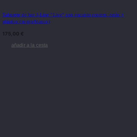
Taburete de bar J-Line "Live" con encanto costero, ratán +
plástico (negro/blanco)
175,00
€
añadir a la cesta