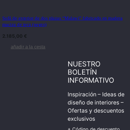
Sofá de exterior de dos plazas “Malawi” fabricado en madera
maciza de teca (negro)
2.185,00
€
añadir a la cesta
NUESTRO
BOLETÍN
INFORMATIVO
Inspiración – Ideas de
diseño de interiores –
Ofertas y descuentos
exclusivos
+ Código de descuento