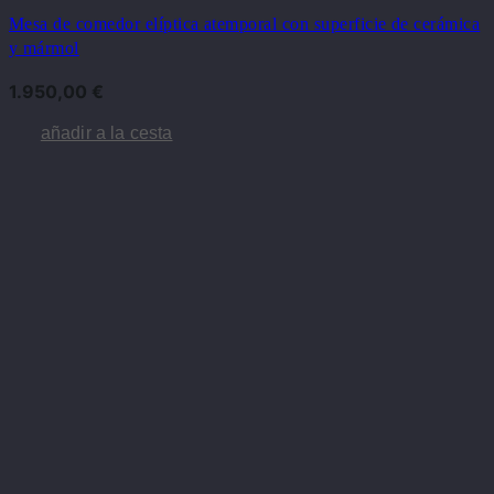
Mesa de comedor elíptica atemporal con superficie de cerámica
y mármol
1.950,00
€
añadir a la cesta