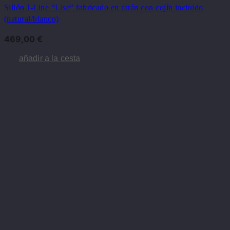
Sillón J-Line “Lise” ​​fabricado en ratán con cojín incluido
(natural/blanco)
469,00
€
añadir a la cesta