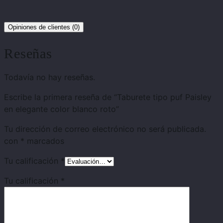
Opiniones de clientes (0)
Reseñas
Todavía no hay reseñas.
Escribe la primera reseña de “Taburete tipo puf Paisley
en elegante color blanco roto”
Tu dirección de correo electrónico no será publicada.
con
*
marcados
Tu calificación
*
Tu calificación
*