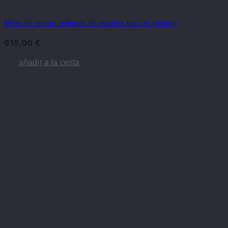
Mesa de centro redonda de madera maciza (negra)
615,00
€
añadir a la cesta