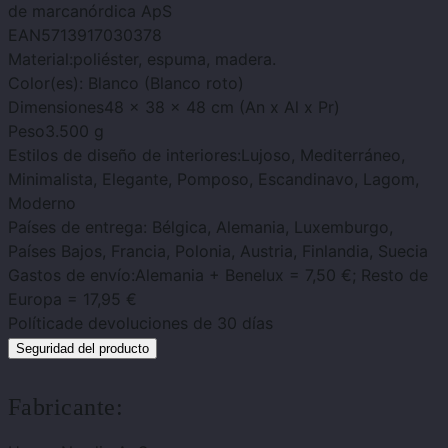
de marca
nórdica ApS
EAN
5713917030378
Material:
poliéster, espuma, madera.
Color(es)
: Blanco (Blanco roto)
Dimensiones
48 x 38 x 48 cm (An x Al x Pr)
Peso
3.500 g
Estilos de diseño de interiores:
Lujoso, Mediterráneo,
Minimalista, Elegante, Pomposo, Escandinavo, Lagom,
Moderno
Países de entrega
: Bélgica, Alemania, Luxemburgo,
Países Bajos, Francia, Polonia, Austria, Finlandia, Suecia
Gastos de envío:
Alemania + Benelux = 7,50 €; Resto de
Europa = 17,95 €
Política
de devoluciones de 30 días
Seguridad del producto
Fabricante: