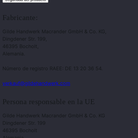
Fabricante:
Gilde Handwerk Macrander GmbH & Co. KG,
Dingdener Str. 199,
46395 Bocholt,
Alemania.
Número de registro RAEE: DE 13 20 36 54.
verkauf@gildehandwerk.com
Persona responsable en la UE
Gilde Handwerk Macrander GmbH & Co. KG
Dingdener Str. 199
46395 Bocholt
Alemania