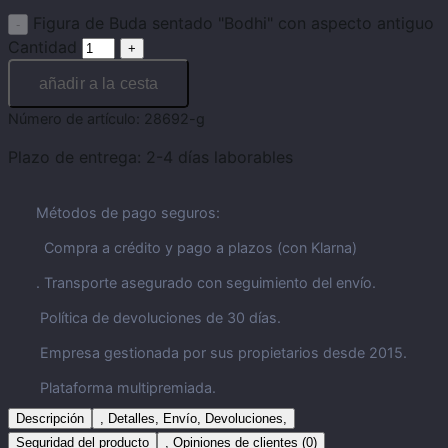
Figura de Buda sentado "Bodhi" con aspecto antiguo
Cantidad
añadir a la cesta
Número de artículo:
28692-g
Plazo de entrega:
2-4 días laborables
Métodos de pago seguros:
Compra a crédito y pago a plazos (con Klarna)
. Transporte asegurado con seguimiento del envío.
Política de devoluciones de 30 días.
Empresa gestionada por sus propietarios desde 2015.
Plataforma multipremiada.
Descripción
, Detalles, Envío, Devoluciones,
Seguridad del producto
, Opiniones de clientes (0)