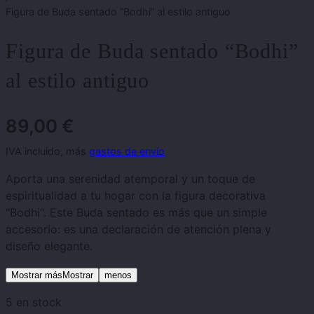
Figura de Buda sentado “Bodhi” al estilo antiguo
Figura de Buda sentado “Bodhi”
al estilo antiguo
89,00
€
IVA incluido, más
gastos de envío
Aporta una serenidad atemporal y un toque de
espiritualidad a tu hogar con la figura decorativa
"Bodhi". Este Buda sentado es más que un simple
accesorio: es una declaración de atención plena y
diseño elegante.
Mostrar másMostrar
menos
5 en stock