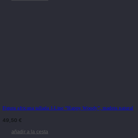
Figura africana tallada J-Line “Happy Woody”, madera natural
49,50
€
añadir a la cesta