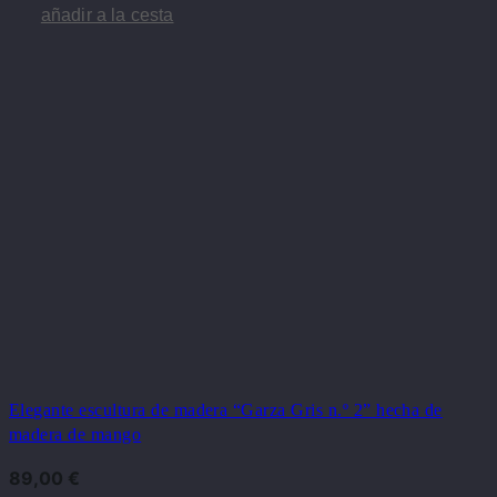
añadir a la cesta
Elegante escultura de madera “Garza Gris n.º 2” hecha de
madera de mango
89,00
€