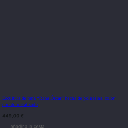
Escultura de rana “Rana Óscar” hecha de poliresina, color
dorado metalizado
449,00
€
añadir a la cesta