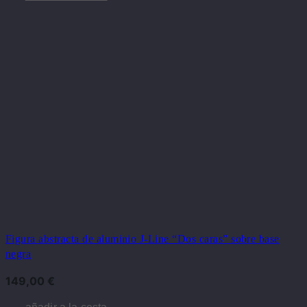
Figura abstracta de aluminio J-Line “Dos caras” sobre base
negra
149,00
€
añadir a la cesta