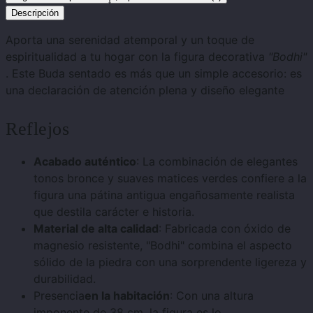
Descripción
Aporta una serenidad atemporal y un toque de
espiritualidad a tu hogar con la figura decorativa
"Bodhi"
. Este Buda sentado es más que un simple accesorio: es
una declaración de atención plena y diseño elegante
Reflejos
Acabado auténtico
: La combinación de elegantes
tonos bronce y suaves matices verdes confiere a la
figura una pátina antigua engañosamente realista
que destila carácter e historia.
Material de alta calidad
: Fabricada con óxido de
magnesio resistente, "Bodhi" combina el aspecto
sólido de la piedra con una sorprendente ligereza y
durabilidad.
Presencia
en la habitación
: Con una altura
imponente de 38 cm, la figura es lo