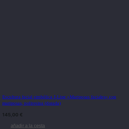
Escultura facial simbólica J-Line «Mariposas faciales» con
mariposas, poliresina (dorada)
145,00
€
añadir a la cesta