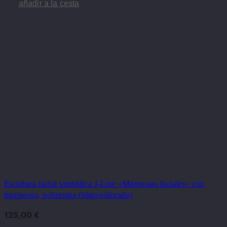
añadir a la cesta
Escultura facial simbólica J-Line «Mariposas faciales» con
mariposas, poliresina (blanco/dorado)
125,00
€