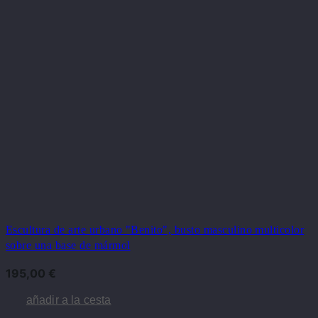
Escultura de arte urbano "Benito", busto masculino multicolor
sobre una base de mármol
195,00
€
añadir a la cesta