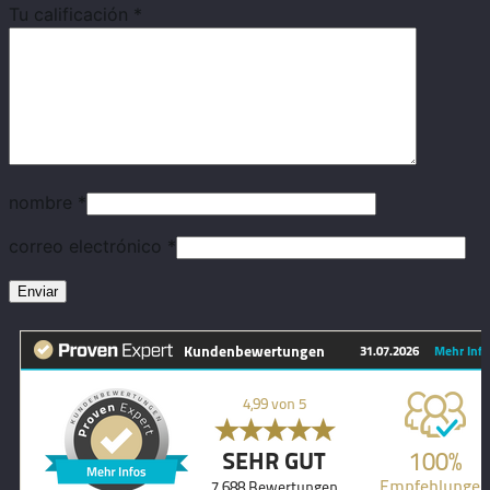
Tu calificación
*
nombre
*
correo electrónico
*