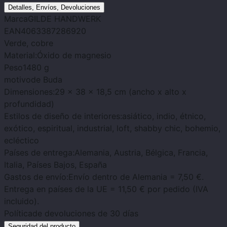
Detalles, Envíos, Devoluciones
Marca
GILDE HANDWERK
EAN
4063387286920
Verde
, cobre
Material:
Óxido de magnesio
Peso
1480 g
motivo
de Buda
Dimensiones:
29 x 38 x 18,5 cm (ancho x alto x
profundidad)
Estilos de diseño de interiores:
asiático, indio, étnico,
exótico, espiritual, industrial, loft, shabby chic, bohemio,
ecléctico
Países de entrega:
Alemania, Austria, Bélgica, Francia,
Italia, Países Bajos, España
Gastos de envío:
Envío dentro de Alemania = 7,50 €.
Entrega en países de la UE = 11,50 € por pedido (IVA
incluido).
Política
de devoluciones de 30 días
Seguridad del producto