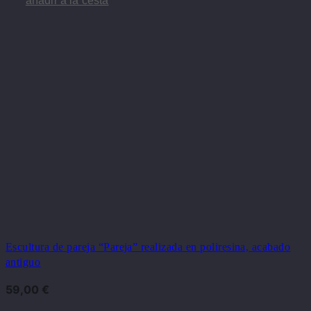
Escultura de pareja “Pareja” realizada en poliresina, acabado
antiguo
59,00
€