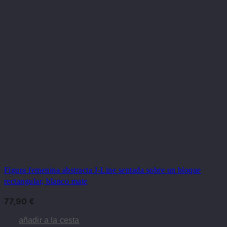
Figura femenina abstracta J-Line sentada sobre un bloque
rectangular, blanco mate
77,90
€
añadir a la cesta