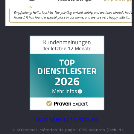
PAGO SENCILLO Y SEGURO
Le ofrecemos métodos de pago 100% seguros (incluida