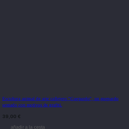
Escultura animal de arte callejero "Guepardo", un guepardo
sentado con motivos de grafiti.
39,00
€
añadir a la cesta