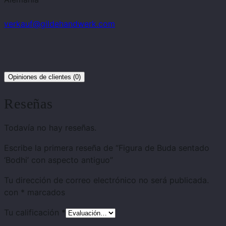
verkauf@gildehandwerk.com
Opiniones de clientes (0)
Reseñas
Todavía no hay reseñas.
Escribe la primera reseña de “Figura de Buda sentado
‘Bodhi’ con aspecto antiguo”
Tu dirección de correo electrónico no será publicada.
con
*
marcados
Tu calificación
*