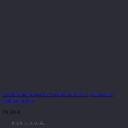
Escultura de dinosaurio “Steampunk T-Rex”, con aspecto
metálico antiguo
79,00
€
añadir a la cesta