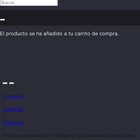
El producto
se ha añadido a tu carrito de compra.
comenzar
/
Comercio
/
Esculturas
/
Escultura semiabstracta "Relajante" con acabado antiguo, para