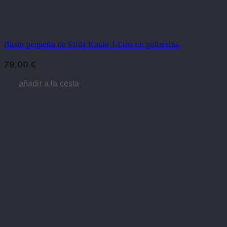
Busto pequeño de Frida Kahlo J-Line en poliresina
79,00
€
añadir a la cesta