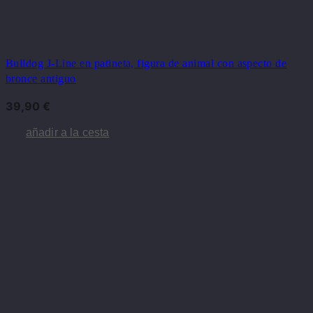
Bulldog J-Line en patineta, figura de animal con aspecto de
bronce antiguo
39,90
€
añadir a la cesta