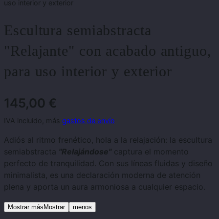
uso interior y exterior
Escultura semiabstracta
"Relajante" con acabado antiguo,
para uso interior y exterior
145,00
€
IVA incluido, más
gastos de envío
Adiós al ritmo frenético, hola a la relajación: la escultura
semiabstracta
"Relajándose"
captura el momento
perfecto de tranquilidad. Con sus líneas fluidas y diseño
minimalista, es una declaración moderna de atención
plena y aporta un aura armoniosa a cualquier espacio.
Mostrar másMostrar
menos