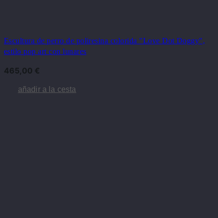
Escultura de perro de poliresina colorida "Love Dot Doggy",
estilo pop art con lunares
465,00
€
añadir a la cesta