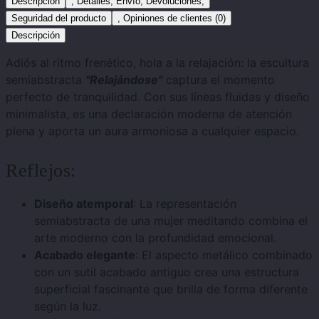
Descripción
, Detalles, Envío, Devoluciones,
Seguridad del producto
, Opiniones de clientes (0)
Descripción
Adiós al ritmo frenético, hola a la relajación: la escultura
semiabstracta
"Relajándose"
captura el momento
perfecto de tranquilidad. Con sus líneas fluidas y diseño
minimalista, es una declaración moderna de atención
plena y aporta un aura armoniosa a cualquier espacio.
Reflejos:
Diseño atemporal
: La representación
semiabstracta de una mujer meditando combina el
arte moderno con la profundidad emocional.
Acabado elegante
: El aspecto metálico combinado
con un sutil acabado antiguo crea una estructura
superficial fascinante que brilla de forma diferente
según la luz.