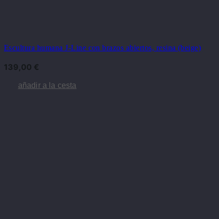
Escultura humana J-Line con brazos abiertos, resina (beige)
139,00
€
añadir a la cesta