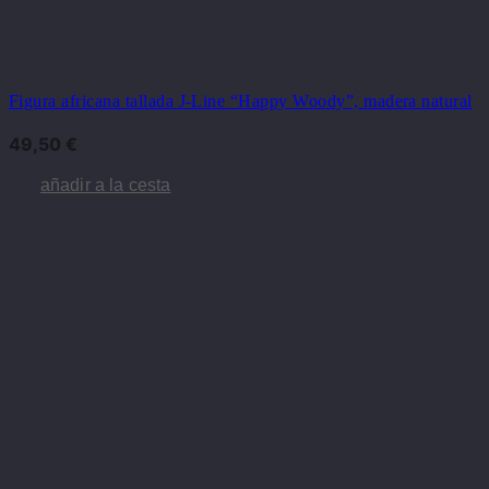
Figura africana tallada J-Line “Happy Woody”, madera natural
49,50
€
añadir a la cesta