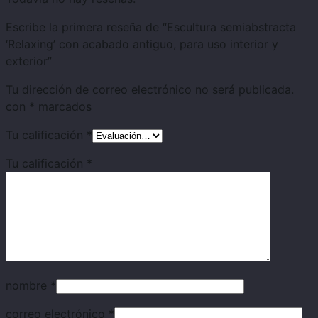
Escribe la primera reseña de “Escultura semiabstracta
‘Relaxing’ con acabado antiguo, para uso interior y
exterior”
Tu dirección de correo electrónico no será publicada.
con
*
marcados
Tu calificación
*
Tu calificación
*
nombre
*
correo electrónico
*