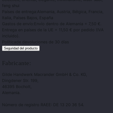
feng shui
Países de entrega:
Alemania, Austria, Bélgica, Francia,
Italia, Países Bajos, España
Gastos de envío:
Envío dentro de Alemania = 7,50 €.
Entrega en países de la UE = 11,50 € por pedido (IVA
incluido).
Política
de devoluciones de 30 días
Seguridad del producto
Fabricante:
Gilde Handwerk Macrander GmbH & Co. KG,
Dingdener Str. 199,
46395 Bocholt,
Alemania.
Número de registro RAEE: DE 13 20 36 54.