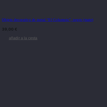
Objeto decorativo de metal “El Columpio”, negro (mate)
39,00
€
añadir a la cesta