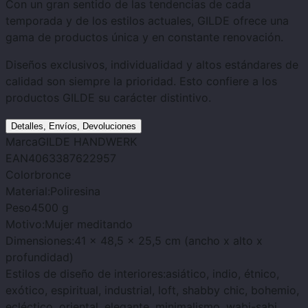
Con un gran sentido de las tendencias de cada
temporada y de los estilos actuales, GILDE ofrece una
gama de productos única y en constante renovación.
Diseños exclusivos, individualidad y altos estándares de
calidad son siempre la prioridad. Esto confiere a los
productos GILDE su carácter distintivo.
Detalles, Envíos, Devoluciones
Marca
GILDE HANDWERK
EAN
4063387622957
Color
bronce
Material:
Poliresina
Peso
4500 g
Motivo:
Mujer meditando
Dimensiones:
41 x 48,5 x 25,5 cm (ancho x alto x
profundidad)
Estilos de diseño de interiores:
asiático, indio, étnico,
exótico, espiritual, industrial, loft, shabby chic, bohemio,
ecléctico, oriental, elegante, minimalismo, wabi-sabi,