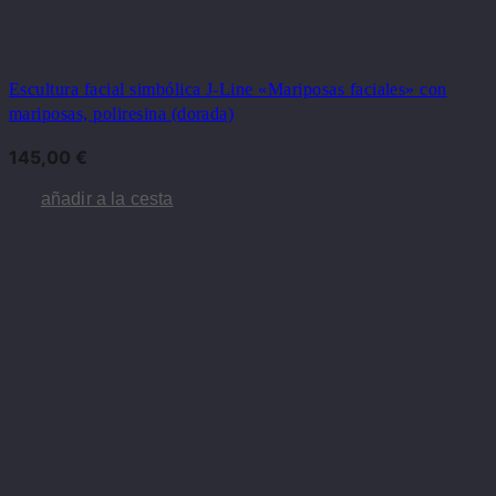
Escultura facial simbólica J-Line «Mariposas faciales» con
mariposas, poliresina (dorada)
145,00
€
añadir a la cesta