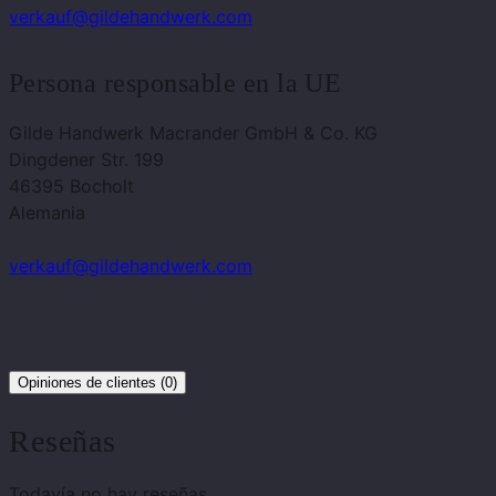
verkauf@gildehandwerk.com
Persona responsable en la UE
Gilde Handwerk Macrander GmbH & Co. KG
Dingdener Str. 199
46395 Bocholt
Alemania
verkauf@gildehandwerk.com
Opiniones de clientes (0)
Reseñas
Todavía no hay reseñas.