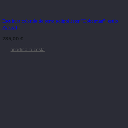
Escultura colorida de perro polipoliéster "Doberman", estilo
Pop Art
235,00
€
añadir a la cesta