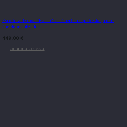
Escultura de rana “Rana Óscar” hecha de poliresina, color
dorado metalizado
449,00
€
añadir a la cesta