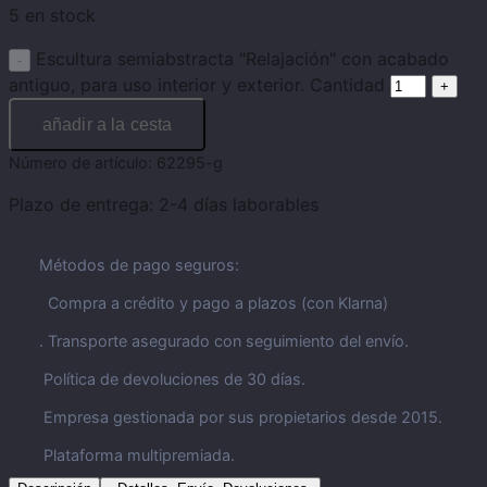
5 en stock
Escultura semiabstracta "Relajación" con acabado
antiguo, para uso interior y exterior. Cantidad
añadir a la cesta
Número de artículo:
62295-g
Plazo de entrega:
2-4 días laborables
Métodos de pago seguros:
Compra a crédito y pago a plazos (con Klarna)
. Transporte asegurado con seguimiento del envío.
Política de devoluciones de 30 días.
Empresa gestionada por sus propietarios desde 2015.
Plataforma multipremiada.