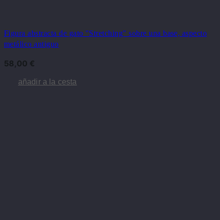
Figura abstracta de gato "Stretching" sobre una base, aspecto
metálico antiguo
58,00
€
añadir a la cesta