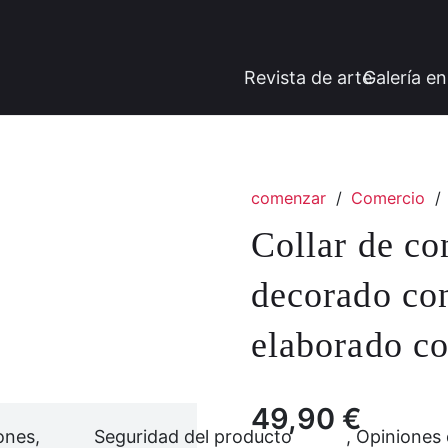
Revista de arte
Galería en
comenzar
/
Comercio
/
Collar de co
decorado con
elaborado co
49,90
€
ones,
Seguridad del producto
, Opiniones 