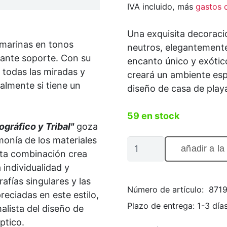
IVA incluido, más
gastos 
Una exquisita decorac
 marinas en tonos
neutros, elegantemente
ante soporte. Con su
encanto único y exótico
 todas las miradas y
creará un ambiente espe
almente si tiene un
diseño de casa de play
59 en stock
ográfico y Tribal"
goza
monía de los materiales
Collar
añadir a la
sta combinación crea
de
individualidad y
conchas
afías singulares y las
con
Número de artículo:
871
eciadas en este estilo,
decoración
Plazo de entrega:
1-3 día
alista del diseño de
tribal
ptico.
de