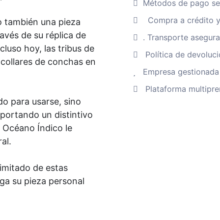
Métodos de pago se
estilo
Compra a crédito y
o también una pieza
étnico,
ravés de su réplica de
elaborado
. Transporte asegur
cluso hoy, las tribus de
con
Política de devoluc
 collares de conchas en
materiales
Empresa gestionada 
naturales.
Plataforma multipre
Cantidad
do para usarse, sino
portando un distintivo
l Océano Índico le
al.
imitado de estas
iga su pieza personal