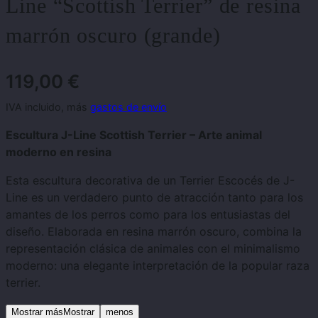
Line “Scottish Terrier” de resina
marrón oscuro (grande)
119,00
€
IVA incluido, más
gastos de envío
Escultura J-Line Scottish Terrier – Arte animal
moderno en resina
Esta escultura decorativa de un Terrier Escocés de J-
Line es un verdadero punto de atracción tanto para los
amantes de los perros como para los entusiastas del
diseño. Elaborada en resina marrón oscuro, combina la
representación clásica de animales con el minimalismo
moderno: una elegante interpretación de la popular raza
terrier.
Mostrar másMostrar
menos