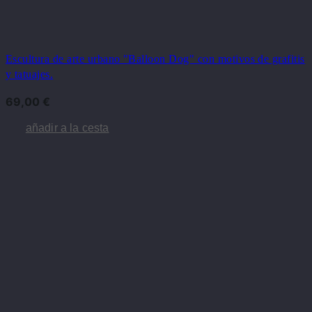
Escultura de arte urbano "Balloon Dog" con motivos de grafitis
y tatuajes.
69,00
€
añadir a la cesta