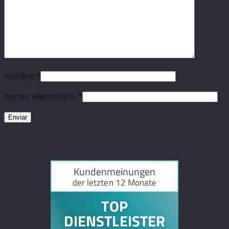
nombre
*
correo electrónico
*