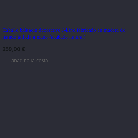
Caballo balancín decorativo J-Line fabricado en madera de
mango tallada a mano (acabado natural)
259,00
€
añadir a la cesta