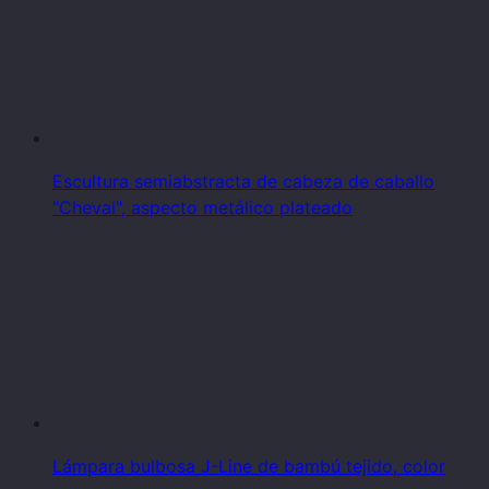
Escultura semiabstracta de cabeza de caballo
"Cheval", aspecto metálico plateado
Lámpara bulbosa J-Line de bambú tejido, color