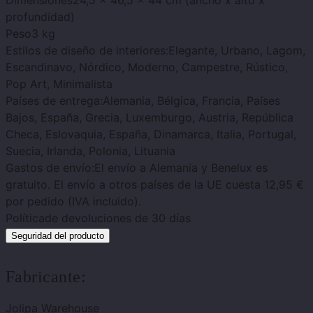
Dimensiones
24,5 x 46,5 x 44 cm (ancho x alto x
profundidad)
Peso
3 kg
Estilos de diseño de interiores:
Elegante, Urbano, Lagom,
Escandinavo, Nórdico, Moderno, Campestre, Rústico,
Pop Art, Minimalista
Países de entrega:
Alemania, Bélgica, Francia, Países
Bajos, España, Grecia, Luxemburgo, Austria, República
Checa, Eslovaquia, España, Dinamarca, Italia, Portugal,
Suecia, Irlanda, Polonia, Lituania
Gastos de envío:
El envío a Alemania y Benelux es
gratuito. El envío a otros países de la UE cuesta 12,95 €
por pedido (IVA incluido).
Política
de devoluciones de 30 días
Seguridad del producto
Fabricante:
Jolipa Warehouse