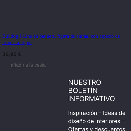
Bulldog J-Line en patineta, figura de animal con aspecto de
bronce antiguo
39,90
€
añadir a la cesta
NUESTRO
BOLETÍN
INFORMATIVO
Inspiración – Ideas de
diseño de interiores –
Ofertas y descuentos