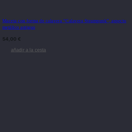
Maceta con forma de calavera “Calavera Steampunk”, aspecto
metálico antiguo
54,00
€
añadir a la cesta