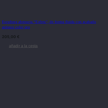
Escultura abstracta “Esfera”, de forma fluida con acabado
antiguo color oro
205,00
€
añadir a la cesta