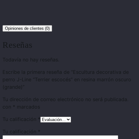
Opiniones de clientes (0)
Reseñas
Todavía no hay reseñas.
Escribe la primera reseña de “Escultura decorativa de
perro J-Line “Terrier escocés” en resina marrón oscuro
(grande)”
Tu dirección de correo electrónico no será publicada.
con
*
marcados
Tu calificación
*
Tu calificación
*