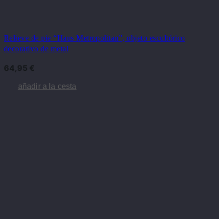
Relieve de pie “Haus Metropolitan”, objeto escultórico
decorativo de metal
64,95
€
añadir a la cesta