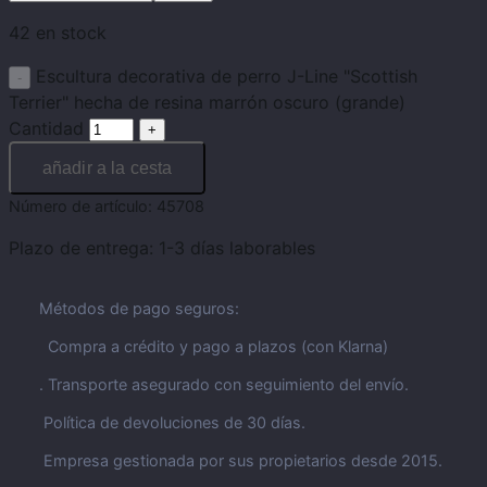
42 en stock
Escultura decorativa de perro J-Line "Scottish
Terrier" hecha de resina marrón oscuro (grande)
Cantidad
añadir a la cesta
Número de artículo:
45708
Plazo de entrega:
1-3 días laborables
Métodos de pago seguros:
Compra a crédito y pago a plazos (con Klarna)
. Transporte asegurado con seguimiento del envío.
Política de devoluciones de 30 días.
Empresa gestionada por sus propietarios desde 2015.