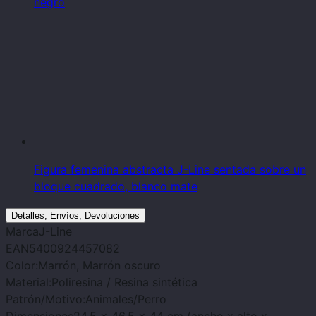
negro
Figura femenina abstracta J-Line sentada sobre un
bloque cuadrado, blanco mate
Detalles, Envíos, Devoluciones
Marca
J-Line
EAN
5400924457082
Color:
Marrón, Marrón oscuro
Material:
Poliresina / Resina sintética
Patrón/Motivo:
Animales/Perro