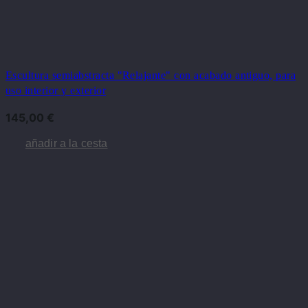
Escultura semiabstracta "Relajante" con acabado antiguo, para
uso interior y exterior
145,00
€
añadir a la cesta