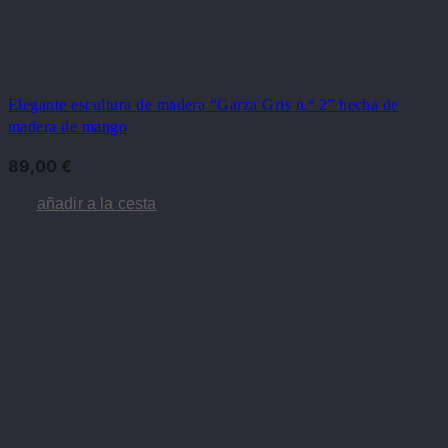
Elegante escultura de madera “Garza Gris n.º 2” hecha de
madera de mango
89,00
€
añadir a la cesta