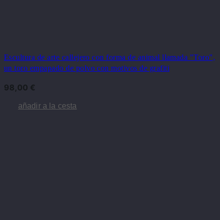
Escultura de arte callejero con forma de animal llamada "Toro",
un toro empapado de polvo con motivos de grafiti
98,00
€
añadir a la cesta