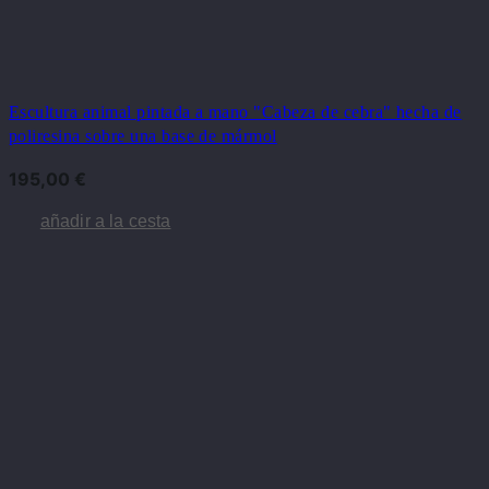
Escultura animal pintada a mano "Cabeza de cebra" hecha de
poliresina sobre una base de mármol
195,00
€
añadir a la cesta