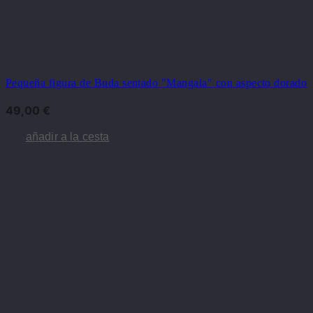
Pequeña figura de Buda sentado "Mangala" con aspecto dorado
49,00
€
añadir a la cesta