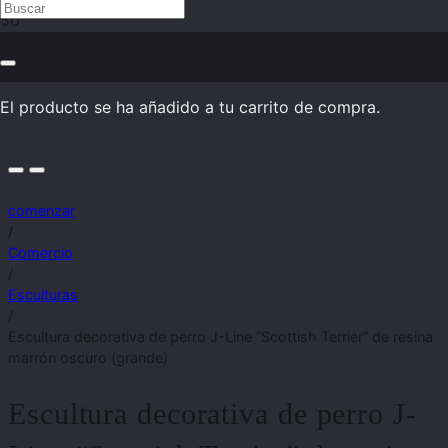
El producto
se ha añadido a tu carrito de compra.
comenzar
/
Comercio
/
Esculturas
/
Escultura decorativa de perro J-Line “Scottish Terrier” de resina
marrón oscuro (grande)
Escultura decorativa de perro J-