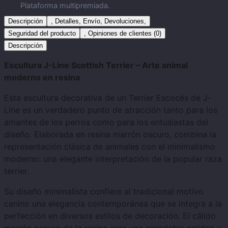
Plataforma multipremiada.
Descripción
, Detalles, Envío, Devoluciones,
Seguridad del producto
, Opiniones de clientes (0)
Descripción
Escultura J-Line Scottish Terrier – Arte animal
moderno en resina
Esta escultura decorativa de un Terrier Escocés de J-
Line es un verdadero punto de atracción tanto para los
amantes de los perros como para los entusiastas del
diseño. Elaborada en resina marrón oscuro, combina la
representación clásica de animales con el minimalismo
moderno: una elegante interpretación de la popular raza
terrier.
Su diseño minimalista confiere al tradicional motivo
canino una elegancia contemporánea que se integra a la
perfección en diversos estilos de decoración. El cálido