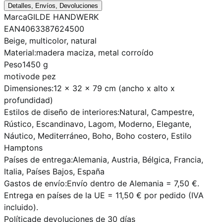
Detalles, Envíos, Devoluciones
Marca
GILDE HANDWERK
EAN
4063387624500
Beige
, multicolor, natural
Material:
madera maciza, metal corroído
Peso
1450 g
motivo
de pez
Dimensiones:
12 x 32 x 79 cm (ancho x alto x
profundidad)
Estilos de diseño de interiores:
Natural, Campestre,
Rústico, Escandinavo, Lagom, Moderno, Elegante,
Náutico, Mediterráneo, Boho, Boho costero, Estilo
Hamptons
Países de entrega:
Alemania, Austria, Bélgica, Francia,
Italia, Países Bajos, España
Gastos de envío:
Envío dentro de Alemania = 7,50 €.
Entrega en países de la UE = 11,50 € por pedido (IVA
incluido).
Política
de devoluciones de 30 días