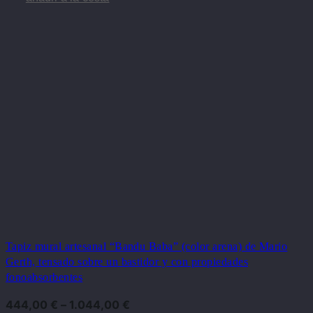
Tapiz mural artesanal “Bandu Baba” (color arena) de Mario
Gerth, tensado sobre un bastidor y con propiedades
fonoabsorbentes
444,00
€
–
1.044,00
€