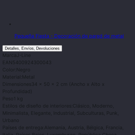
Pequeña Fiesta - Decoración de pared de metal
Detalles, Envíos, Devoluciones
Marca
J-Line
EAN
5400924300043
Color:
Negro
Material:
Metal
Dimensiones
34 x 50 x 2 cm (Ancho x Alto x
Profundidad)
Peso
1 kg
Estilos de diseño de interiores:
Clásico, Moderno,
Minimalista, Elegante, Industrial, Subculturas, Punk,
Urbano
Países de entrega:
Alemania, Austria, Bélgica, Francia,
Italia, Países Bajos, Luxemburgo, República Checa,