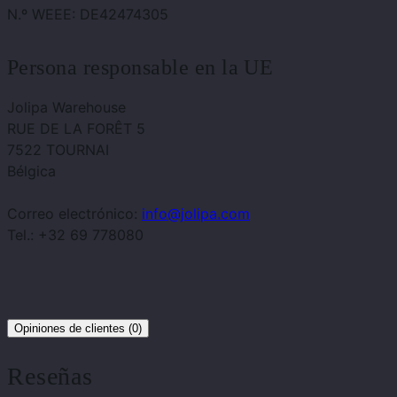
N.º WEEE: DE42474305
Persona responsable en la UE
Jolipa Warehouse
RUE DE LA FORÊT 5
7522 TOURNAI
Bélgica
Correo electrónico:
info@jolipa.com
Tel.: +32 69 778080
Opiniones de clientes (0)
Reseñas