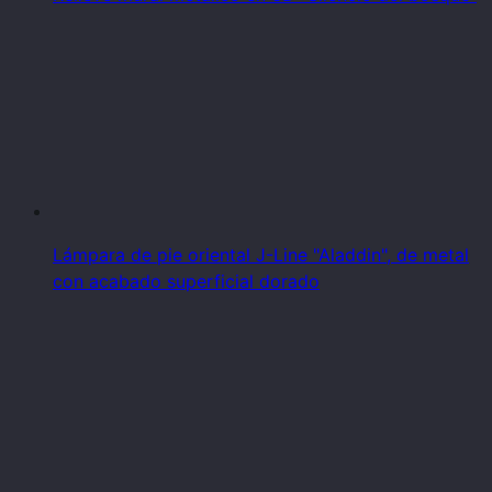
Lámpara de pie oriental J-Line "Aladdin", de metal
con acabado superficial dorado