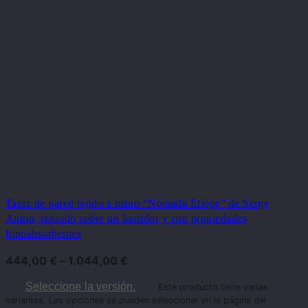
Tapiz de pared tejido a mano “Nómada Etíope” de Serge
Anton, tensado sobre un bastidor y con propiedades
fonoabsorbentes
444,00
€
–
1.044,00
€
Seleccione la versión.
Este producto tiene varias
variantes. Las opciones se pueden seleccionar en la página del