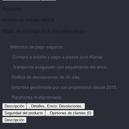
Agotado
Número de artículo:
30004
Plazo de entrega:
2-4 días laborables
Métodos de pago seguros:
Compra a crédito y pago a plazos (con Klarna)
. Transporte asegurado con seguimiento del envío.
Política de devoluciones de 30 días.
Empresa gestionada por sus propietarios desde 2015.
Plataforma multipremiada.
Descripción
, Detalles, Envío, Devoluciones,
Seguridad del producto
, Opiniones de clientes (0)
Descripción