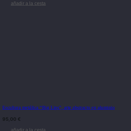
añadir a la cesta
Escultura metálica “Big Lips”, arte abstracto en aluminio
95,00
€
añadir a la cesta