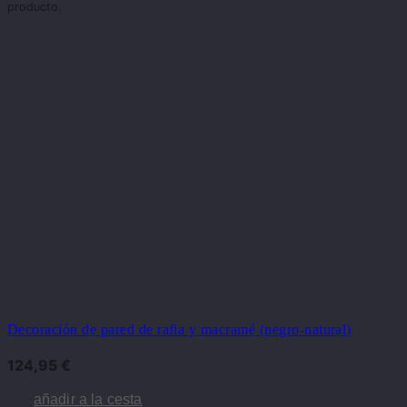
producto.
Decoración de pared de rafia y macramé (negro-natural)
124,95
€
añadir a la cesta