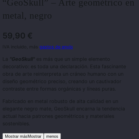
“GeoSkull” – Arte geométrico en
metal, negro
59,90
€
IVA incluido, más
gastos de envío
La
"GeoSkull"
es más que un simple elemento
decorativo: es toda una declaración. Esta fascinante
obra de arte reinterpreta un cráneo humano con un
diseño geométrico preciso, creando un cautivador
contraste entre formas orgánicas y líneas puras.
Fabricado en metal robusto de alta calidad en un
elegante negro mate, GeoSkull encarna la tendencia
actual hacia patrones geométricos y materiales
sostenibles.
Mostrar másMostrar
menos