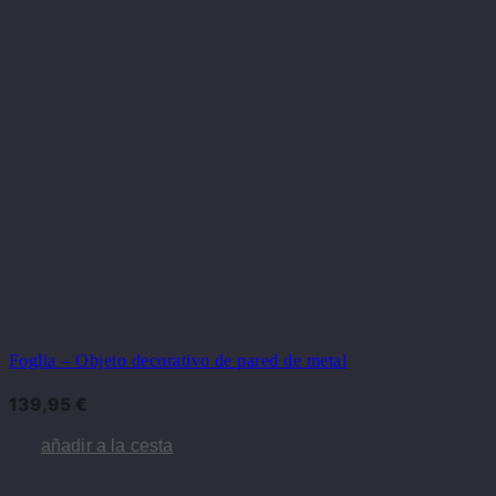
Foglia – Objeto decorativo de pared de metal
139,95
€
añadir a la cesta