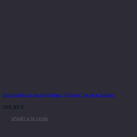
Decoración de pared exótica “Sehseh” de sisal natural
199,95
€
añadir a la cesta