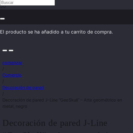
El producto
se ha añadido a tu carrito de compra.
comenzar
/
Comercio
/
Decoración de pared
/
Decoración de pared J-Line “GeoSkull” – Arte geométrico en
metal, negro
Decoración de pared J-Line