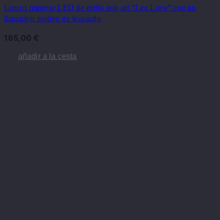
Lienzo impreso LED de estilo pop art “Leo Love” con un
llamativo motivo de leopardo
165,00
€
añadir a la cesta