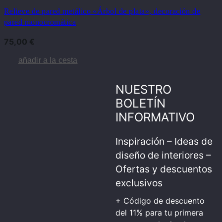
Relieve de pared metálico «Árbol de plata», decoración de
pared monocromática
75,00
€
añadir a la cesta
NUESTRO
BOLETÍN
INFORMATIVO
Inspiración – Ideas de
diseño de interiores –
Ofertas y descuentos
exclusivos
+ Código de descuento
del 11% para tu primera