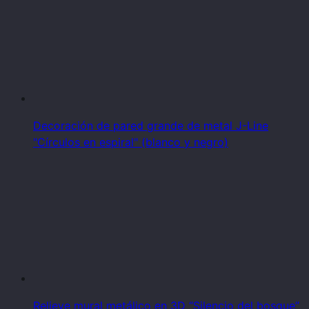
Decoración de pared grande de metal J-Line
"Círculos en espiral" (blanco y negro)
Relieve mural metálico en 3D “Silencio del bosque”