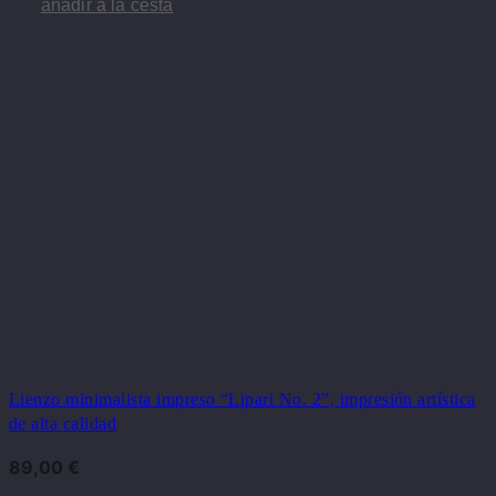
añadir a la cesta
Lienzo minimalista impreso “Lipari No. 2”, impresión artística
de alta calidad
89,00
€