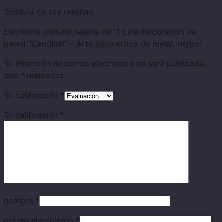
Todavía no hay reseñas.
Escribe la primera reseña de “J-Line Decoración de
pared “GeoSkull” – Arte geométrico de metal, negro”
Tu dirección de correo electrónico no será publicada.
con
*
marcados
Tu calificación
*
Tu calificación
*
nombre
*
correo electrónico
*