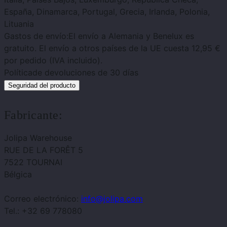
España, Dinamarca, Portugal, Grecia, Irlanda, Polonia,
Lituania
Gastos de envío:
El envío a Alemania y Benelux es
gratuito. El envío a otros países de la UE cuesta 12,95 €
por pedido (IVA incluido).
Política
de devoluciones de 30 días
Seguridad del producto
Fabricante:
Jolipa Warehouse
RUE DE LA FORÊT 5
7522 TOURNAI
Bélgica
Correo electrónico:
info@jolipa.com
Tel.: +32 69 778080