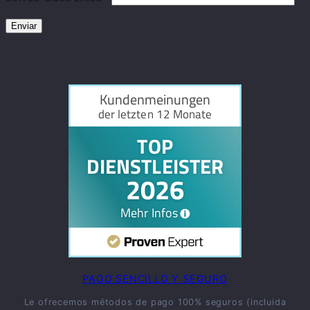
PAGO SENCILLO Y SEGURO
Le ofrecemos métodos de pago 100% seguros (incluida