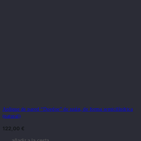
Aplique de pared “Doedoe” de ratán, de forma semicilíndrica
(natural)
122,00
€
añadir a la cesta