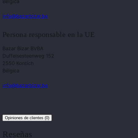
Bélgica
info@bazarbizar.be
Persona responsable en la UE
Bazar Bizar BVBA
Duffelsesteenweg 152
2550 Kontich
Bélgica
info@bazarbizar.be
Opiniones de clientes (0)
Reseñas