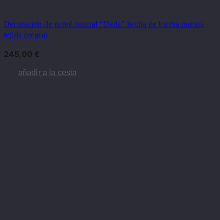
Decoración de pared natural “Dada” hecha de hierba marina
tejida (negra)
245,00
€
añadir a la cesta