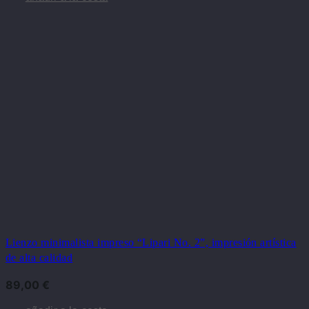
Lienzo minimalista impreso “Lipari No. 2”, impresión artística
de alta calidad
89,00
€