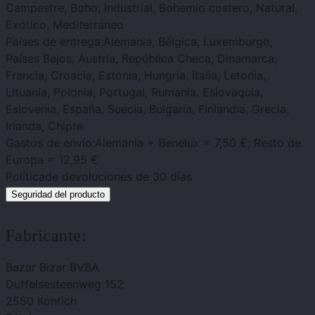
Campestre, Boho, Industrial, Bohemio costero, Natural,
Exótico, Mediterráneo
Países de entrega:
Alemania, Bélgica, Luxemburgo,
Países Bajos, Austria, República Checa, Dinamarca,
Francia, Croacia, Estonia, Hungría, Italia, Letonia,
Lituania, Polonia, Portugal, Rumanía, Eslovaquia,
Eslovenia, España, Suecia, Bulgaria, Finlandia, Grecia,
Irlanda, Chipre
Gastos de envío:
Alemania + Benelux = 7,50 €; Resto de
Europa = 12,95 €
Política
de devoluciones de 30 días
Seguridad del producto
Fabricante:
Bazar Bizar BVBA
Duffelsesteenweg 152
2550 Kontich