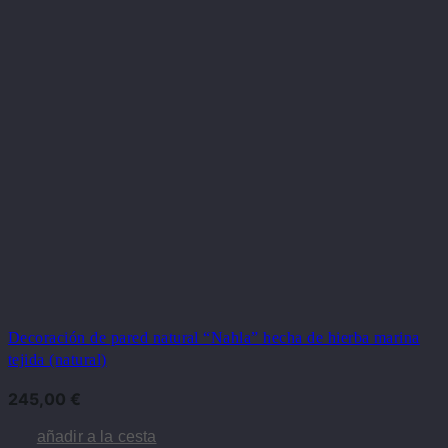
Decoración de pared natural “Nahla” hecha de hierba marina
tejida (natural)
245,00
€
añadir a la cesta