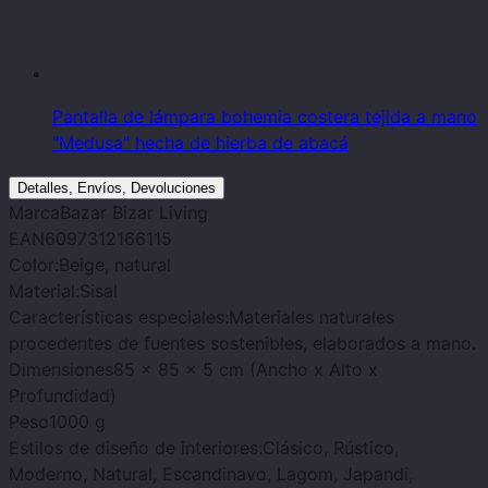
Pantalla de lámpara bohemia costera tejida a mano
"Medusa" hecha de hierba de abacá
Detalles, Envíos, Devoluciones
Marca
Bazar Bizar Living
EAN
6097312166115
Color:
Beige, natural
Material:
Sisal
Características especiales:
Materiales naturales
procedentes de fuentes sostenibles, elaborados a mano.
Dimensiones
85 x 85 x 5 cm (Ancho x Alto x
Profundidad)
Peso
1000 g
Estilos de diseño de interiores:
Clásico, Rústico,
Moderno, Natural, Escandinavo, Lagom, Japandi,