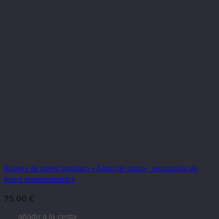
Relieve de pared metálico «Árbol de plata», decoración de
pared monocromática
75,00
€
añadir a la cesta