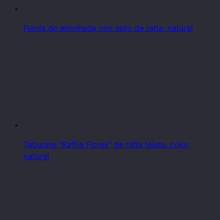
Funda de almohada con sello de rafia, natural
Taburete "Raffia Flores" de rafia tejida, color
natural