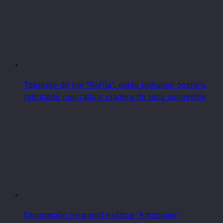
Taburete de bar "Raffia", estilo bohemio costero,
fabricado con rafia y madera de teca sostenible
Decoración de pared exótica "Amazonia"