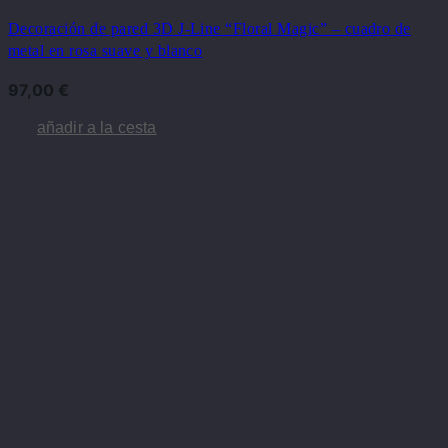
Decoración de pared 3D J-Line “Floral Magic” – cuadro de
metal en rosa suave y blanco
97,00
€
añadir a la cesta