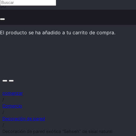
El producto
se ha añadido a tu carrito de compra.
comenzar
/
Comercio
/
Decoración de pared
/
Decoración de pared exótica “Sehseh” de sisal natural