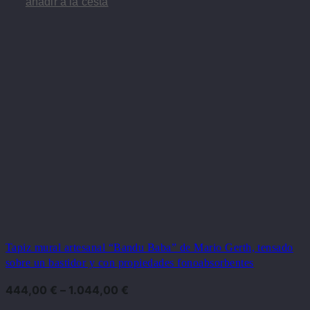
añadir a la cesta
Tapiz mural artesanal “Bandu Baba” de Mario Gerth, tensado
sobre un bastidor y con propiedades fonoabsorbentes
444,00
€
–
1.044,00
€