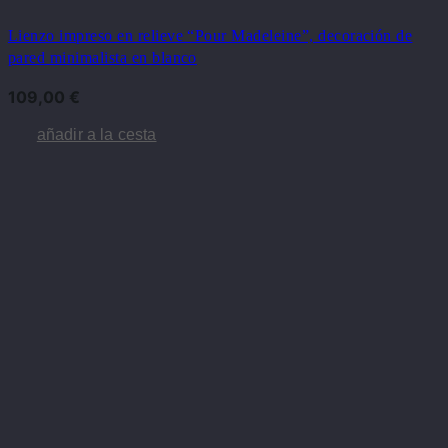
Lienzo impreso en relieve “Pour Madeleine”, decoración de
pared minimalista en blanco
109,00
€
añadir a la cesta