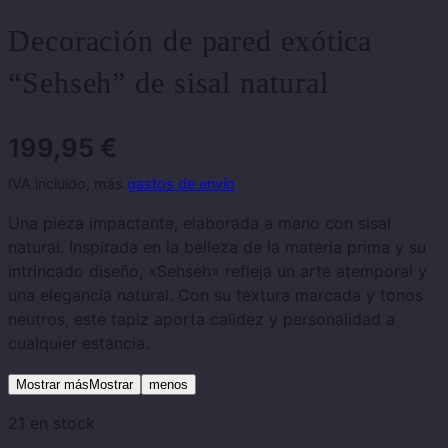
Decoración de pared exótica
“Sehseh” de sisal natural
199,95
€
IVA incluido, más
gastos de envío
Una pieza impactante, elaborada a mano con sisal
natural. Inspirada en la belleza de la materia prima y su
intrincado diseño, «Sehseh» refleja un arte atemporal y
una elegancia natural. Con su textura marcada y tonos
neutros, este tapiz aporta calidez y personalidad a
cualquier estancia.
Mostrar másMostrar
menos
21 en stock