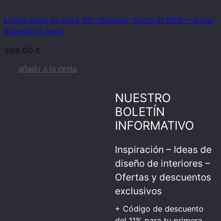
Lujoso mural de pared 3D "Memphis" hecho de MDF + resina,
elaborado a mano
395,00
€
añadir a la cesta
NUESTRO
BOLETÍN
INFORMATIVO
Inspiración – Ideas de
diseño de interiores –
Ofertas y descuentos
exclusivos
+ Código de descuento
del 11% para tu primera