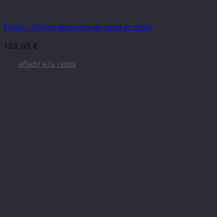
Foglia – Objeto decorativo de pared de metal
139,95
€
añadir a la cesta