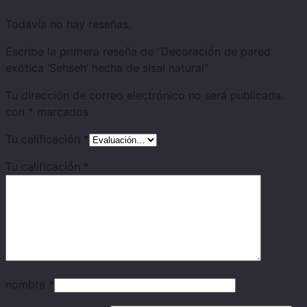
Todavía no hay reseñas.
Escribe la primera reseña de “Decoración de pared
exótica ‘Sehseh’ hecha de sisal natural”
Tu dirección de correo electrónico no será publicada.
con
*
marcados
Tu calificación
*
Tu calificación
*
nombre
*