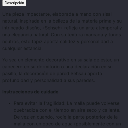
Descripción
Una pieza impactante, elaborada a mano con sisal
natural. Inspirada en la belleza de la materia prima y su
intrincado diseño, «Sehseh» refleja un arte atemporal y
una elegancia natural. Con su textura marcada y tonos
neutros, este tapiz aporta calidez y personalidad a
cualquier estancia.
Ya sea un elemento decorativo en su sala de estar, un
cabecero en su dormitorio o una declaración en su
pasillo, la decoración de pared Sehsäu aporta
profundidad y personalidad a sus paredes.
Instrucciones de cuidado
Para evitar la fragilidad: La malla puede volverse
quebradiza con el tiempo en aire seco y caliente.
De vez en cuando, rocíe la parte posterior de la
malla con un poco de agua (posiblemente con un