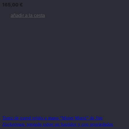
165,00
€
añadir a la cesta
Tapiz de pared tejido a mano “Mujer Mursi” de Jim
Zuckerman, tensado sobre un bastidor y con propiedades