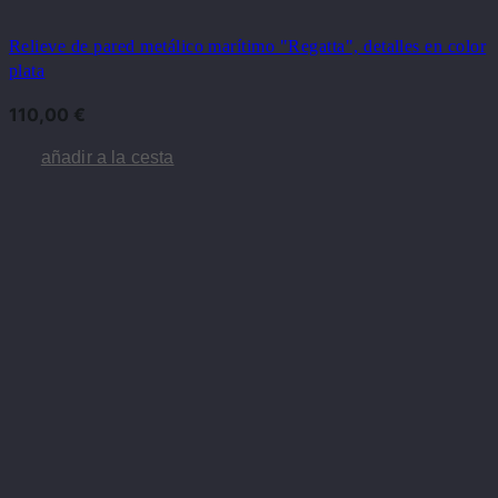
Relieve de pared metálico marítimo "Regatta", detalles en color
plata
110,00
€
añadir a la cesta