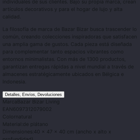
individuales de sus clientes. Bajo su propia marca, crean
artículos decorativos y para el hogar de lujo y alta
calidad.
La filosofía de marca de Bazar Bizar busca trascender lo
común, creando colecciones inspiradoras que satisfacen
una amplia gama de gustos. Cada pieza está diseñada
para complementar tanto espacios vibrantes como
entornos minimalistas. Con más de 1300 productos,
garantizan entregas rápidas a nivel mundial a través de
almacenes estratégicamente ubicados en Bélgica e
Indonesia.
Detalles, Envíos, Devoluciones
Marca
Bazar Bizar Living
EAN
6097312079002
Color
natural
Material:
de plátano
Dimensiones:
40 x 47 x 40 cm (ancho x alto x
profundidad)