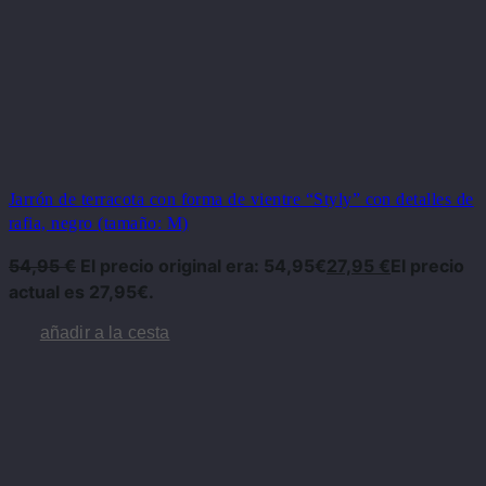
Jarrón de terracota con forma de vientre “Styly” con detalles de
rafia, negro (tamaño: M)
54,95
€
El precio original era: 54,95€
27,95
€
El precio
actual es 27,95€.
añadir a la cesta