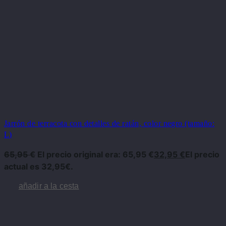
Jarrón de terracota con detalles de ratán, color negro (tamaño:
L)
65,95
€
El precio original era: 65,95 €
32,95
€
El precio
actual es 32,95€.
añadir a la cesta