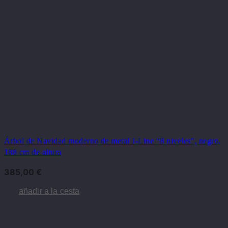
Árbol de Navidad moderno de metal J-Line “8 niveles”, negro,
188 cm de altura
385,00
€
añadir a la cesta