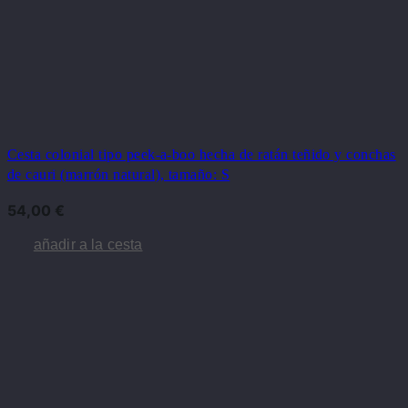
Cesta colonial tipo peek-a-boo hecha de ratán teñido y conchas
de cauri (marrón natural), tamaño: S
54,00
€
añadir a la cesta