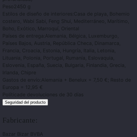
Peso
2450 g
Estilos de diseño de interiores:
Casa de playa, Bohemio
costero, Wabi Sabi, Feng Shui, Mediterráneo, Marítimo,
Boho, Exótico, Marroquí, Oriental
Países de entrega:
Alemania, Bélgica, Luxemburgo,
Países Bajos, Austria, República Checa, Dinamarca,
Francia, Croacia, Estonia, Hungría, Italia, Letonia,
Lituania, Polonia, Portugal, Rumanía, Eslovaquia,
Eslovenia, España, Suecia, Bulgaria, Finlandia, Grecia,
Irlanda, Chipre
Gastos de envío:
Alemania + Benelux = 7,50 €; Resto de
Europa = 12,95 €
Política
de devoluciones de 30 días
Seguridad del producto
Fabricante:
Bazar Bizar BVBA