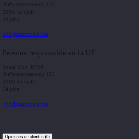
Duffelsesteenweg 152
2550 Kontich
Bélgica
info@bazarbizar.be
Persona responsable en la UE
Bazar Bizar BVBA
Duffelsesteenweg 152
2550 Kontich
Bélgica
info@bazarbizar.be
Opiniones de clientes (0)