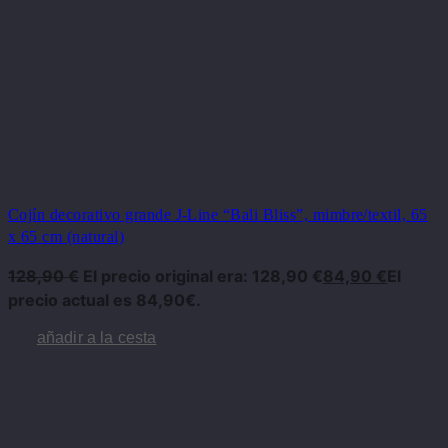
Cojín decorativo grande J-Line “Bali Bliss”, mimbre/textil, 65
x 65 cm (natural)
128,90
€
El precio original era: 128,90 €
84,90
€
El
precio actual es 84,90€.
añadir a la cesta