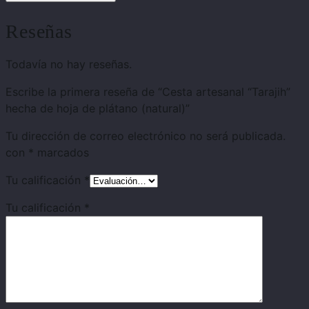
Reseñas
Todavía no hay reseñas.
Escribe la primera reseña de “Cesta artesanal “Tarajih”
hecha de hoja de plátano (natural)”
Tu dirección de correo electrónico no será publicada.
con
*
marcados
Tu calificación
*
Tu calificación
*