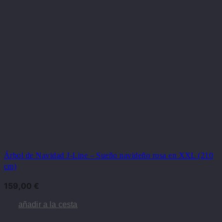
Árbol de Navidad J-Line – Sueño navideño rosa en XXL (210
cm)
159,00
€
añadir a la cesta