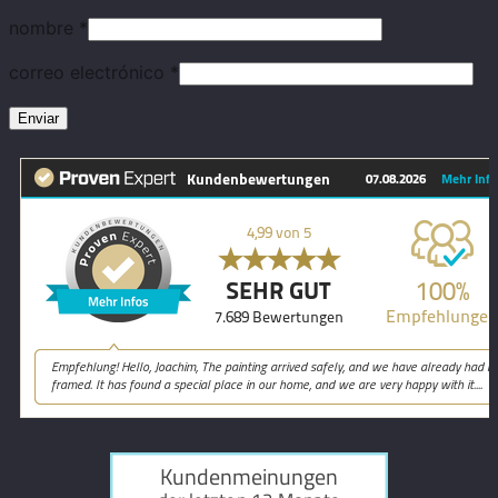
nombre
*
correo electrónico
*