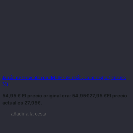
Jarrón de terracota con detalles de ratán, color negro (tamaño:
M)
54,95
€
El precio original era: 54,95€
27,95
€
El precio
actual es 27,95€.
añadir a la cesta