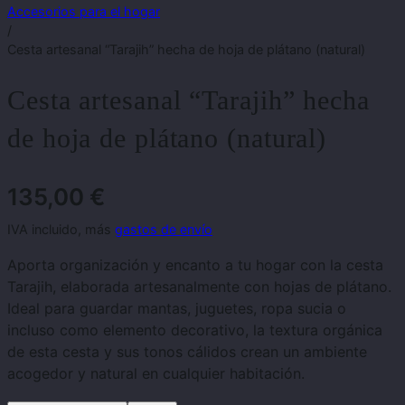
Accesorios para el hogar
/
Cesta artesanal “Tarajih” hecha de hoja de plátano (natural)
Cesta artesanal “Tarajih” hecha
de hoja de plátano (natural)
135,00
€
IVA incluido, más
gastos de envío
Aporta organización y encanto a tu hogar con la cesta
Tarajih, elaborada artesanalmente con hojas de plátano.
Ideal para guardar mantas, juguetes, ropa sucia o
incluso como elemento decorativo, la textura orgánica
de esta cesta y sus tonos cálidos crean un ambiente
acogedor y natural en cualquier habitación.