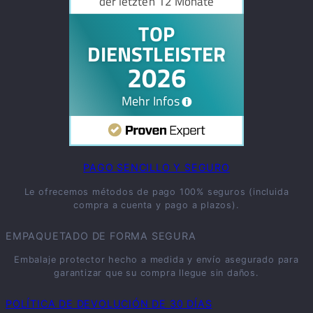
PAGO SENCILLO Y SEGURO
Le ofrecemos métodos de pago 100% seguros (incluida
compra a cuenta y pago a plazos).
EMPAQUETADO DE FORMA SEGURA
Embalaje protector hecho a medida y envío asegurado para
garantizar que su compra llegue sin daños.
POLÍTICA DE DEVOLUCIÓN DE 30 DÍAS