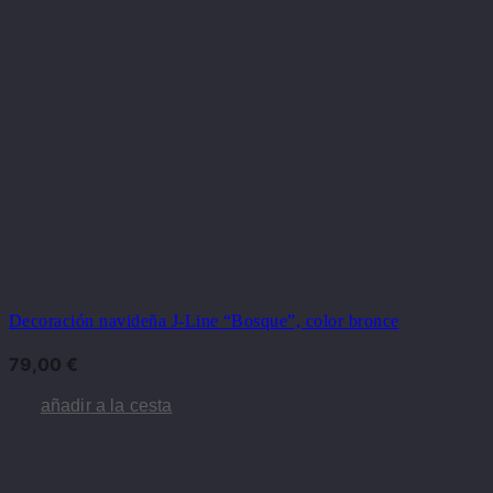
Decoración navideña J-Line “Bosque”, color bronce
79,00
€
añadir a la cesta