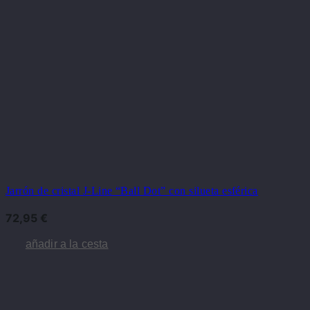
Jarrón de cristal J-Line “Ball Dot” con silueta esférica
72,95
€
añadir a la cesta