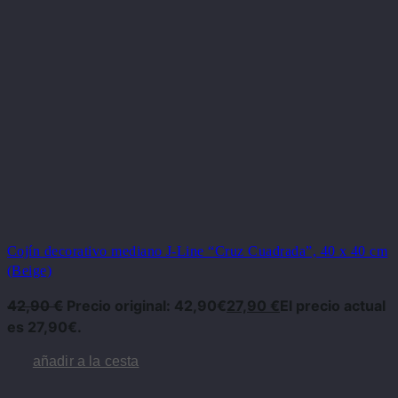
Cojín decorativo mediano J-Line “Cruz Cuadrada”, 40 x 40 cm
(Beige)
42,90
€
Precio original: 42,90€
27,90
€
El precio actual
es 27,90€.
añadir a la cesta