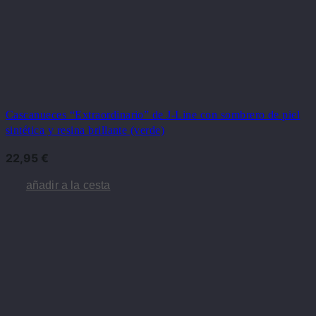
Cascanueces “Extraordinario” de J-Line con sombrero de piel
sintética y resina brillante (verde)
22,95
€
añadir a la cesta