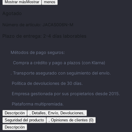
Mostrar másMostrar
menos
Agotado
Número de artículo:
JACAS006N-M
Plazo de entrega:
2-4 días laborables
Métodos de pago seguros:
Compra a crédito y pago a plazos (con Klarna)
. Transporte asegurado con seguimiento del envío.
Política de devoluciones de 30 días.
Empresa gestionada por sus propietarios desde 2015.
Plataforma multipremiada.
Descripción
, Detalles, Envío, Devoluciones,
Seguridad del producto
, Opiniones de clientes (0)
Descripción