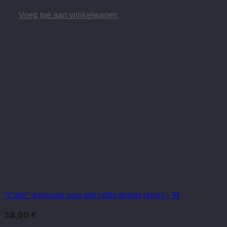
Voeg toe aan winkelwagen
"Cutie" terracotta vaas met raffia details (grijs) – M
38,00
€