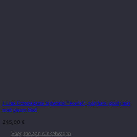
J-Line Extravagante bijzettafel "Poedel", polyhars (goud) met
rond glazen blad
245,00
€
Voeg toe aan winkelwagen