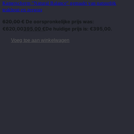
Kamerscherm "Natural Balance" gemaakt van natuurlijk
teakhout en zeegras
620,00
€
De oorspronkelijke prijs was:
€620,00
395,00
€
De huidige prijs is: €395,00.
Voeg toe aan winkelwagen