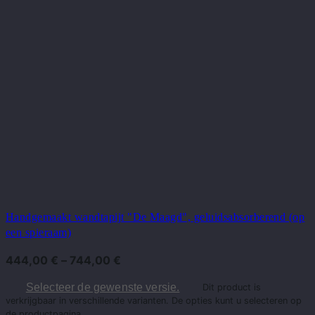
Handgemaakt wandtapijt "De Maagd", geluidsabsorberend (op
een spieraam)
444,00
€
–
744,00
€
Selecteer de gewenste versie.
Dit product is
verkrijgbaar in verschillende varianten. De opties kunt u selecteren op
de productpagina.