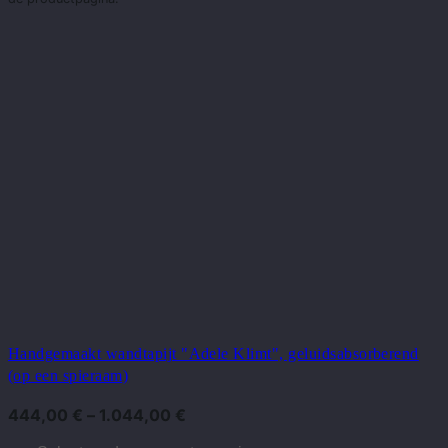
Handgemaakt wandtapijt "Adele Klimt", geluidsabsorberend
(op een spieraam)
444,00
€
–
1.044,00
€