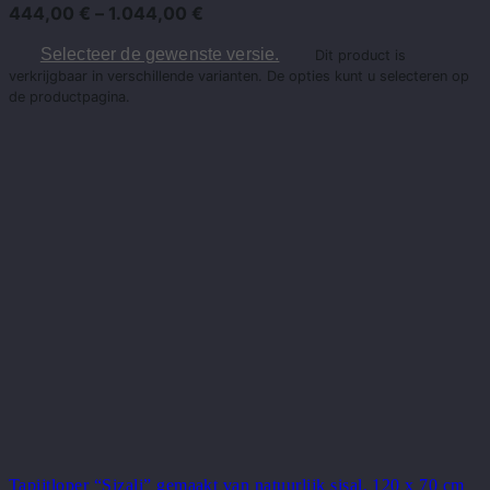
444,00
€
–
1.044,00
€
Selecteer de gewenste versie.
Dit product is
verkrijgbaar in verschillende varianten. De opties kunt u selecteren op
de productpagina.
Tapijtloper “Sizali” gemaakt van natuurlijk sisal, 120 x 70 cm