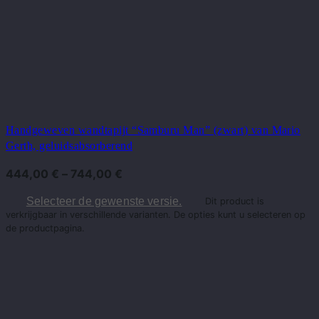
Handgeweven wandtapijt “Samburu Man” (zwart) van Mario
Gerth, geluidsabsorberend
444,00
€
–
744,00
€
Selecteer de gewenste versie.
Dit product is
verkrijgbaar in verschillende varianten. De opties kunt u selecteren op
de productpagina.