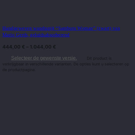
Handgeweven wandtapijt “Samburu Woman” (zwart) van
Mario Gerth, geluidsabsorberend
444,00
€
–
1.044,00
€
Selecteer de gewenste versie.
Dit product is
verkrijgbaar in verschillende varianten. De opties kunt u selecteren op
de productpagina.