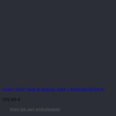
J-Line "Live" kruk in kuststijl, rotan + kunststof (geel/wit)
135,00
€
Voeg toe aan winkelwagen