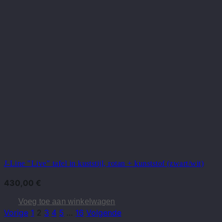
J-Line "Live" tafel in kuststijl, rotan + kunststof (zwart/wit)
430,00
€
Voeg toe aan winkelwagen
Vorige
1
2
3
4
5
…
16
Volgende