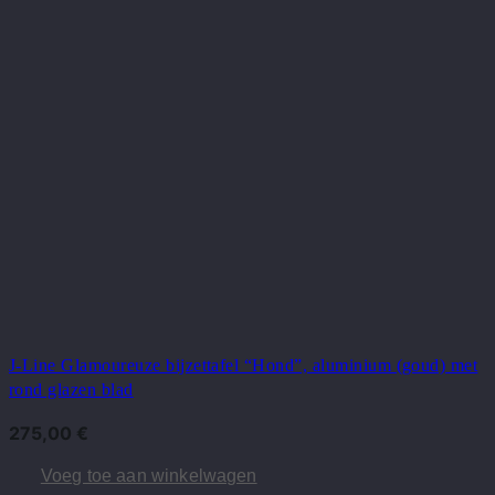
J-Line Glamoureuze bijzettafel “Hond”, aluminium (goud) met
rond glazen blad
275,00
€
Voeg toe aan winkelwagen