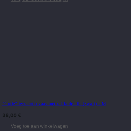
"Cutie" terracotta vaas met raffia details (zwart) – M
38,00
€
Voeg toe aan winkelwagen