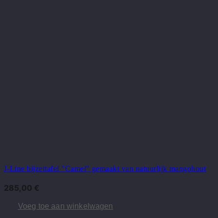
J-Line bijzettafel "Camel" gemaakt van natuurlijk mangohout
285,00
€
Voeg toe aan winkelwagen