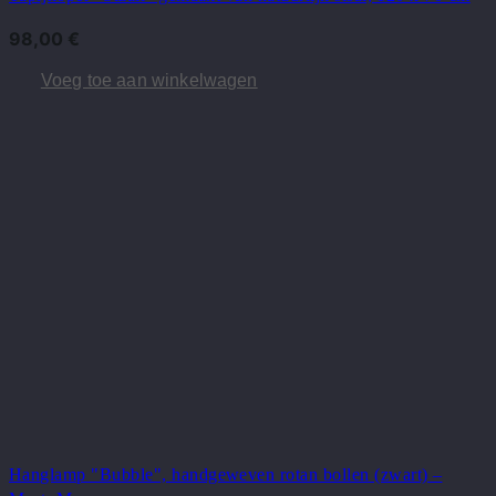
98,00
€
Voeg toe aan winkelwagen
Hanglamp "Bubble", handgeweven rotan bollen (zwart) –