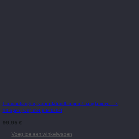
Lampophanging voor plafondlampen / hanglampen – 3
fittingen (wit) met jute kabel
99,95
€
Voeg toe aan winkelwagen