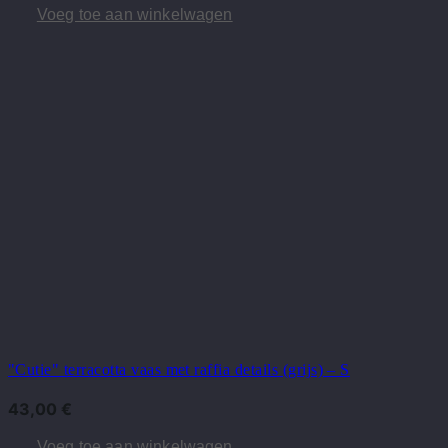
Voeg toe aan winkelwagen
"Cutie" terracotta vaas met raffia details (grijs) – S
43,00
€
Voeg toe aan winkelwagen