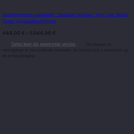
Handgeweven wandtapijt “Samburu Woman” (wit) van Mario
Gerth, geluidsabsorberend
444,00
€
–
1.044,00
€
Selecteer de gewenste versie.
Dit product is
verkrijgbaar in verschillende varianten. De opties kunt u selecteren op
de productpagina.