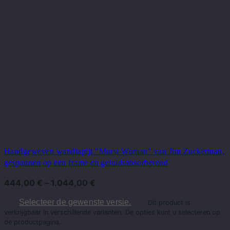
Handgeweven wandtapijt "Mursi Woman" van Jim Zuckerman,
gespannen op een frame en geluidsabsorberend
444,00
€
–
1.044,00
€
Selecteer de gewenste versie.
Dit product is
verkrijgbaar in verschillende varianten. De opties kunt u selecteren op
de productpagina.