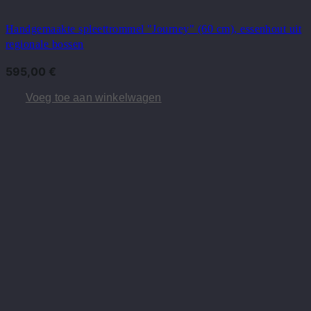
Handgemaakte spleettrommel "Journey" (60 cm), essenhout uit
regionale bossen
595,00
€
Voeg toe aan winkelwagen