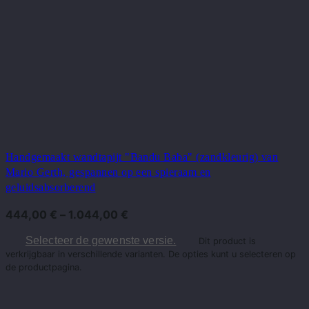
Handgemaakt wandtapijt "Bandu Baba" (zandkleurig) van
Mario Gerth, gespannen op een spieraam en
geluidsabsorberend
444,00
€
–
1.044,00
€
Selecteer de gewenste versie.
Dit product is
verkrijgbaar in verschillende varianten. De opties kunt u selecteren op
de productpagina.