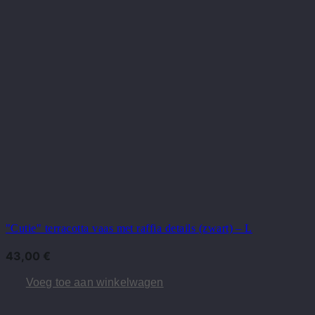
"Cutie" terracotta vaas met raffia details (zwart) – L
43,00
€
Voeg toe aan winkelwagen