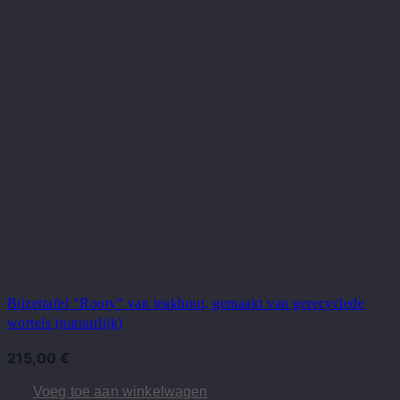
Bijzettafel "Rooty" van teakhout, gemaakt van gerecyclede
wortels (natuurlijk)
215,00
€
Voeg toe aan winkelwagen