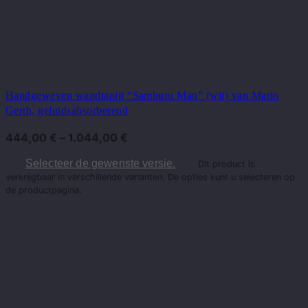
Handgeweven wandtapijt “Samburu Man” (wit) van Mario
Gerth, geluidsabsorberend
444,00
€
–
1.044,00
€
Selecteer de gewenste versie.
Dit product is
verkrijgbaar in verschillende varianten. De opties kunt u selecteren op
de productpagina.