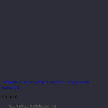
Tropische rotan hanglamp "Honolulu", handgeweven
(natuurlijk)
98,00
€
Voeg toe aan winkelwagen