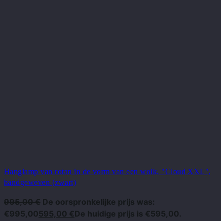
Hanglamp van rotan in de vorm van een wolk, "Cloud XXL",
handgeweven (zwart)
995,00
€
De oorspronkelijke prijs was:
€995,00
595,00
€
De huidige prijs is €595,00.