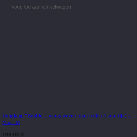
Voeg toe aan winkelwagen
Hanglamp "Bubble", handgeweven rotan bollen (natuurlijk) –
Maat: M
195,00
€