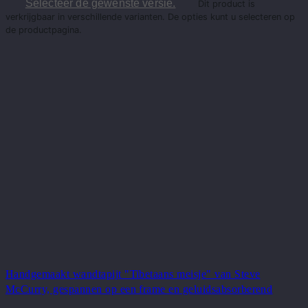
Selecteer de gewenste versie.
Dit product is
verkrijgbaar in verschillende varianten. De opties kunt u selecteren op
de productpagina.
Handgemaakt wandtapijt "Tibetaans meisje" van Steve
McCurry, gespannen op een frame en geluidsabsorberend