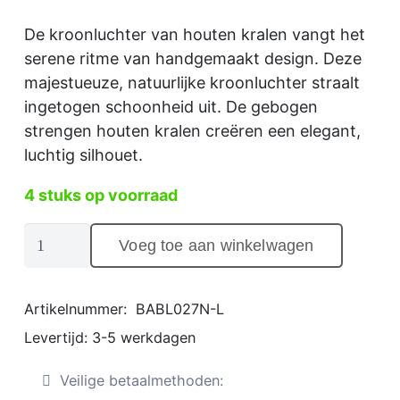
De kroonluchter van houten kralen vangt het
serene ritme van handgemaakt design. Deze
majestueuze, natuurlijke kroonluchter straalt
ingetogen schoonheid uit. De gebogen
strengen houten kralen creëren een elegant,
luchtig silhouet.
4 stuks op voorraad
Handgemaakte
Voeg toe aan winkelwagen
kroonluchter
van
houten
Artikelnummer:
BABL027N-L
kralen
Levertijd:
3-5 werkdagen
(natuurlijk)
Aantal
Veilige betaalmethoden: