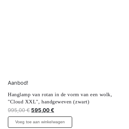
Aanbod!
Hanglamp van rotan in de vorm van een wolk,
"Cloud XXL", handgeweven (zwart)
De
De
995,00
€
595,00
€
oorspronkelijke
huidige
Voeg toe aan winkelwagen
prijs
prijs