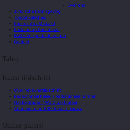
Over ons
Juridische kennisgeving
Toegankelijkheid
Persruimte / Mediakit
Reclame op Kunstplaza
FAQ – Veelgestelde vragen
Contact
Talen
Kunst tijdschrift
Over het kunsttijdschrift
Redactioneel beleid / Redactionele normen
Gastbijdragen / Word gastauteur
Abonneer u op RSS-feeds / nieuws
Online galerij