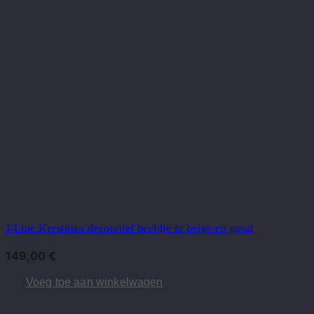
J-Line Kerstman decoratief beeldje in beige en goud
149,00
€
Voeg toe aan winkelwagen