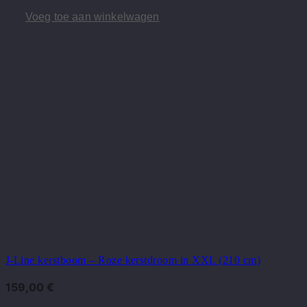
Voeg toe aan winkelwagen
J-Line kerstboom – Roze kerstdroom in XXL (210 cm)
159,00
€