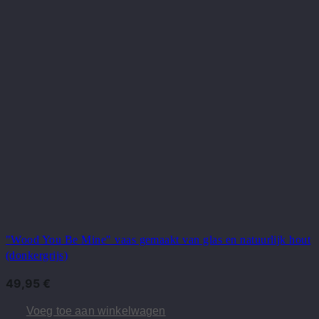
"Wood You Be Mine" vaas gemaakt van glas en natuurlijk hout
(donkergrijs)
49,95
€
Voeg toe aan winkelwagen