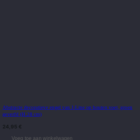
Abstracte decoratieve engel van J-Line op houten voet, groen
geverfd (H.28 cm)
24,95
€
Voeg toe aan winkelwagen