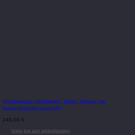
Handgemaakte opbergmand "Tatum" gemaakt van
bananenbladeren (natuurlijk)
245,00
€
Voeg toe aan winkelwagen