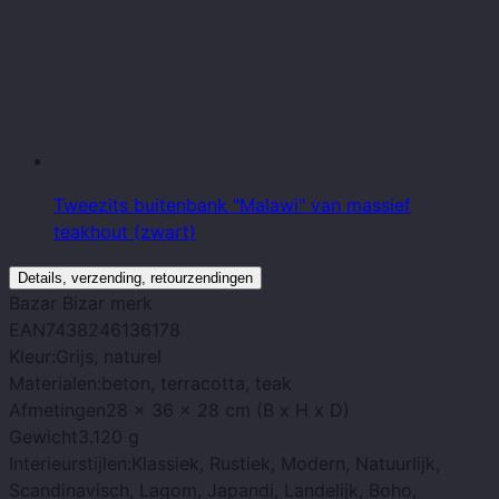
Tweezits buitenbank "Malawi" van massief
teakhout (zwart)
Details, verzending, retourzendingen
Bazar Bizar
merk
EAN
7438246136178
Kleur:
Grijs, naturel
Materialen:
beton, terracotta, teak
Afmetingen
28 x 36 x 28 cm (B x H x D)
Gewicht
3.120 g
Interieurstijlen:
Klassiek, Rustiek, Modern, Natuurlijk,
Scandinavisch, Lagom, Japandi, Landelijk, Boho,