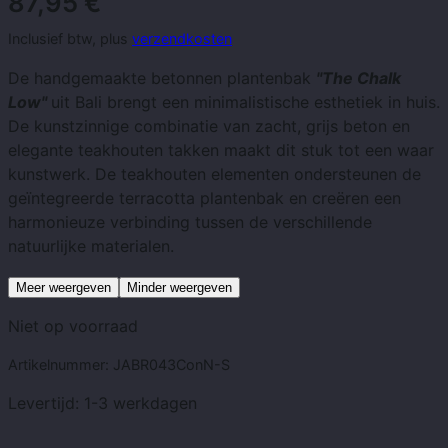
87,95
€
Inclusief btw, plus
verzendkosten
De handgemaakte betonnen plantenbak
"The Chalk
Low"
uit Bali brengt een minimalistische esthetiek in huis.
De kunstzinnige combinatie van zacht, grijs beton en
elegante teakhouten takken maakt dit stuk tot een waar
kunstwerk. De teakhouten elementen ondersteunen de
geïntegreerde terracotta plantenbak en creëren een
harmonieuze verbinding tussen de verschillende
natuurlijke materialen.
Meer weergeven
Minder weergeven
Niet op voorraad
Artikelnummer:
JABR043ConN-S
Levertijd:
1-3 werkdagen