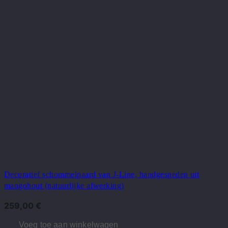
Decoratief schommelpaard van J-Line, handgesneden uit
mangohout (natuurlijke afwerking)
259,00
€
Voeg toe aan winkelwagen