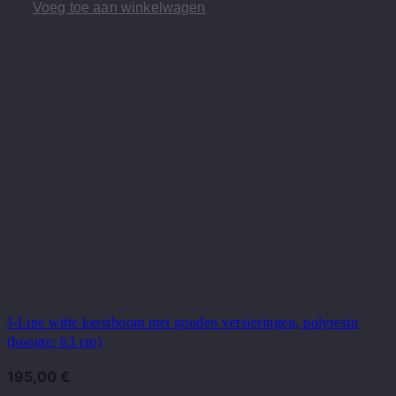
Voeg toe aan winkelwagen
J-Line witte kerstboom met gouden versieringen, polyresin
(hoogte: 63 cm)
195,00
€