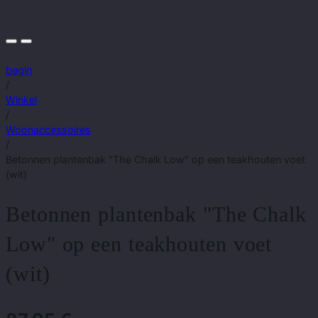
begin
/
Winkel
/
Woonaccessoires
/
Betonnen plantenbak "The Chalk Low" op een teakhouten voet
(wit)
Betonnen plantenbak "The Chalk
Low" op een teakhouten voet
(wit)