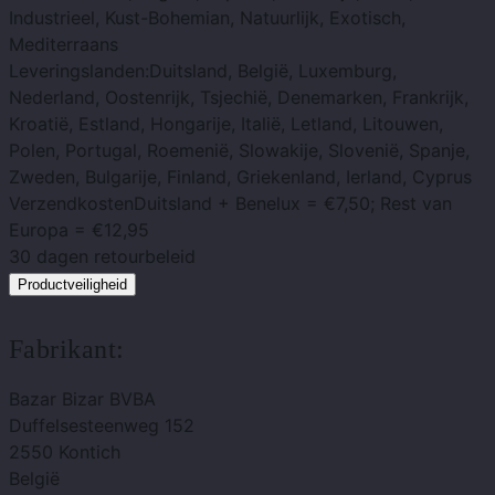
Industrieel, Kust-Bohemian, Natuurlijk, Exotisch,
Mediterraans
Leveringslanden:
Duitsland, België, Luxemburg,
Nederland, Oostenrijk, Tsjechië, Denemarken, Frankrijk,
Kroatië, Estland, Hongarije, Italië, Letland, Litouwen,
Polen, Portugal, Roemenië, Slowakije, Slovenië, Spanje,
Zweden, Bulgarije, Finland, Griekenland, Ierland, Cyprus
Verzendkosten
Duitsland + Benelux = €7,50; Rest van
Europa = €12,95
30 dagen
retourbeleid
Productveiligheid
Fabrikant:
Bazar Bizar BVBA
Duffelsesteenweg 152
2550 Kontich
België