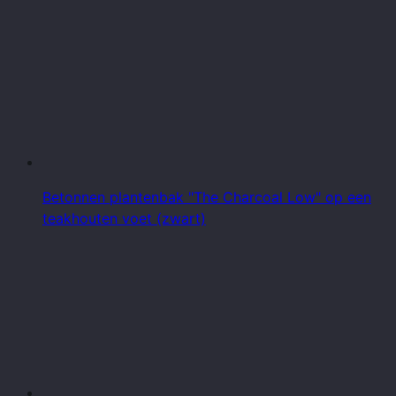
Betonnen plantenbak "The Charcoal Low" op een
teakhouten voet (zwart)