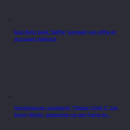
Kust-Boho bank "Raffia" gemaakt van raffia en
duurzaam teakhout
Handgeweven wandtapijt "Tibetan Child 2" van
Alison Wright, gespannen op een frame en…