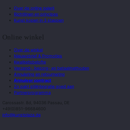
Over de online galerij
Richtlijnen en principes
Kunst kopen in 3 stappen
Online winkel
Over de winkel
Nieuwsbrief & Promoties
Kwaliteitsbelofte
Verzend-, bezorg- en betaalmethoden
Annulering en retournering
Annuleer contract
Zo pakt stijlintegratie goed aan
Partnerprogramma
Carossastr. 8d, 94036 Passau, DE
+49(0)851-96684600
info@kunstplaza.de