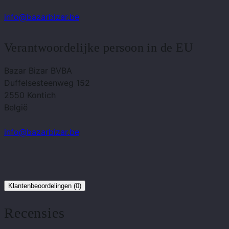
info@bazarbizar.be
Verantwoordelijke persoon in de EU
Bazar Bizar BVBA
Duffelsesteenweg 152
2550 Kontich
België
info@bazarbizar.be
Klantenbeoordelingen (0)
Recensies