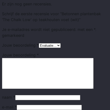
Er zijn nog geen recensies.
Schrijf de eerste recensie voor “Betonnen plantenbak
‘The Chalk Low’ op teakhouten voet (wit)”
Je e-mailadres wordt niet gepubliceerd.
met
een *.
gemarkeerd
Jouw beoordeling
*
Jouw beoordeling
*
naam
*
e-mail
*