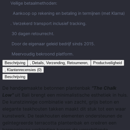
Veilige betaalmethoden:
Aankoop op rekening en betaling in termijnen (met Klarna)
. Verzekerd transport inclusief tracking.
30 dagen retourrecht.
Door de eigenaar geleid bedrijf sinds 2015.
Meervoudig bekroond platform.
Beschrijving
, Details, Verzending, Retourneren,
Productveiligheid
, Klantenrecensies (0)
Beschrijving
De handgemaakte betonnen plantenbak
"The Chalk
Low"
uit Bali brengt een minimalistische esthetiek in huis.
De kunstzinnige combinatie van zacht, grijs beton en
elegante teakhouten takken maakt dit stuk tot een waar
kunstwerk. De teakhouten elementen ondersteunen de
geïntegreerde terracotta plantenbak en creëren een
harmonieuze verbinding tussen de verschillende