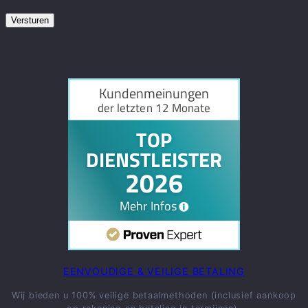
EENVOUDIGE & VEILIGE BETALING
Wij bieden u 100% veilige betaalmethoden (inclusief aankoop