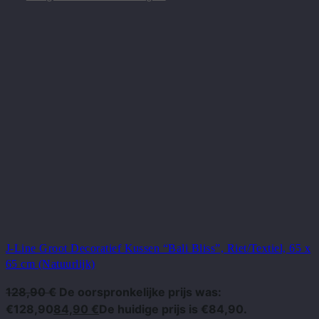
J-Line Groot Decoratief Kussen “Bali Bliss”, Riet/Textiel, 65 x
65 cm (Natuurlijk)
128,90
€
De oorspronkelijke prijs was:
€128,90
84,90
€
De huidige prijs is €84,90.