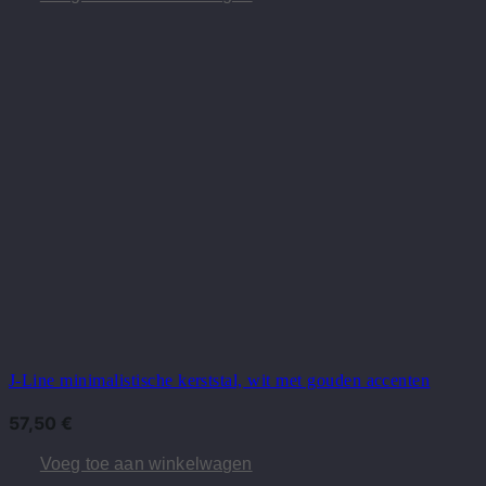
J-Line minimalistische kerststal, wit met gouden accenten
57,50
€
Voeg toe aan winkelwagen