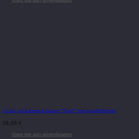
Voeg toe aan winkelwagen
J-Line wit katoenen kussen “Doré” met goudfolieprint
28,95
€
Voeg toe aan winkelwagen