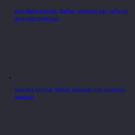
Kust-Boho barkruk "Raffia", gemaakt van raffia en
duurzaam teakhout
Rustieke barkruk "Kedut" gemaakt van duurzaam
teakhout