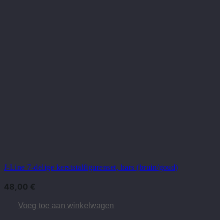
J-Line 7-delige kerststalfigurenset, hars (bruin/goud)
48,00
€
Voeg toe aan winkelwagen