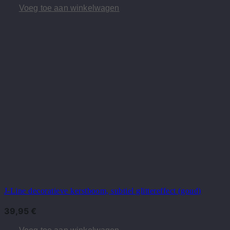
Voeg toe aan winkelwagen
J-Line decoratieve kerstboom, subtiel glittereffect (goud)
39,95
€