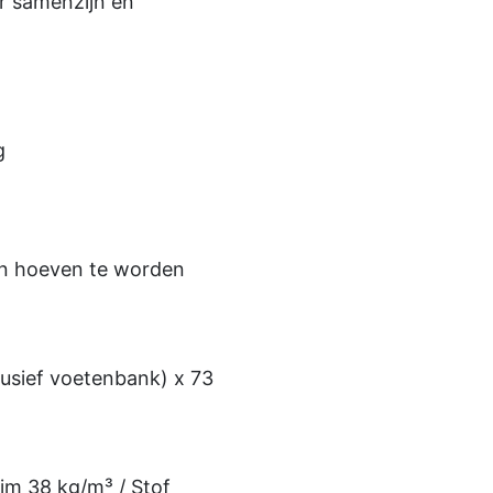
r samenzijn en
g
en hoeven te worden
usief voetenbank) x 73
im 38 kg/m³ / Stof