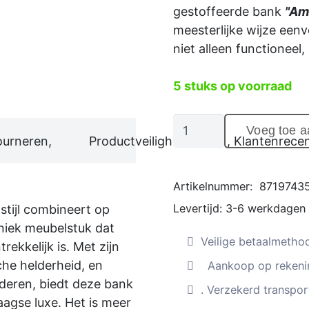
gestoffeerde bank
"Am
meesterlijke wijze een
niet alleen functioneel,
5 stuks op voorraad
2,5-
Voeg toe 
zitsbank
ourneren,
Productveiligheid
, Klantenrecen
"Amsterdam"
met
Artikelnummer:
8719743
voetenbank,
Levertijd:
3-6 werkdagen
stijl combineert op
witte
niek meubelstuk dat
letters,
Veilige betaalmetho
rekkelijk is. Met zijn
aantal
che helderheid, en
Aankoop op rekenin
deren, biedt deze bank
. Verzekerd transport
aagse luxe. Het is meer