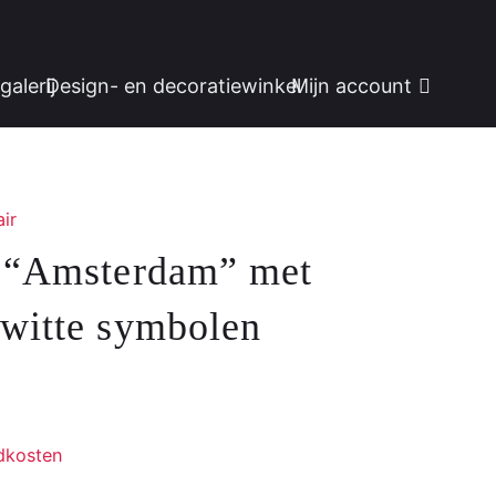
galerij
Design- en decoratiewinkel
Mijn account
ir
k “Amsterdam” met
 witte symbolen
dkosten