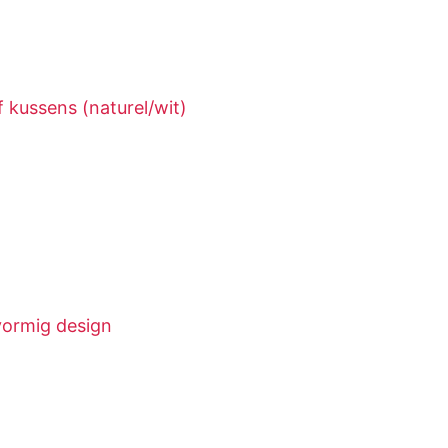
f kussens (naturel/wit)
vormig design