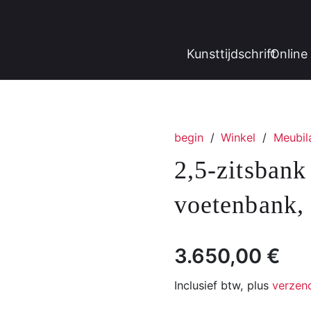
Kunsttijdschrift
Online 
begin
/
Winkel
/
Meubila
2,5-zitsban
voetenbank,
3.650,00
€
Inclusief btw, plus
verzen