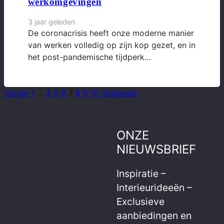
werkomgevingen
3 jaar geleden
De coronacrisis heeft onze moderne manier
van werken volledig op zijn kop gezet, en in
het post-pandemische tijdperk…
Vorige
1
…
4
5
6
7
8
9
10
Volgende
ONZE
NIEUWSBRIEF
Inspiratie –
Interieurideeën –
Exclusieve
aanbiedingen en