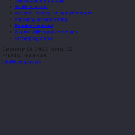
Nieuwsbrief & Promoties
Kwaliteitsbelofte
Verzend-, bezorg- en betaalmethoden
Annulering en retournering
Annuleer contract
Zo pakt stijlintegratie goed aan
Partnerprogramma
Carossastr. 8d, 94036 Passau, DE
+49(0)851-96684600
info@kunstplaza.de