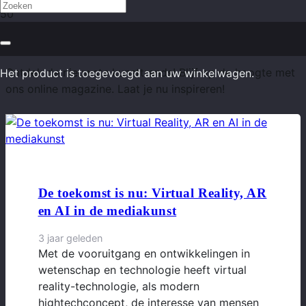
Trends
Ontdek de nieuwste kunsttrends! Blijf op de hoogte met
Het product
is toegevoegd aan uw winkelwagen.
ons online magazine. Laat je nu inspireren!
De toekomst is nu: Virtual Reality, AR
en AI in de mediakunst
3 jaar geleden
Met de vooruitgang en ontwikkelingen in
wetenschap en technologie heeft virtual
reality-technologie, als modern
hightechconcept, de interesse van mensen