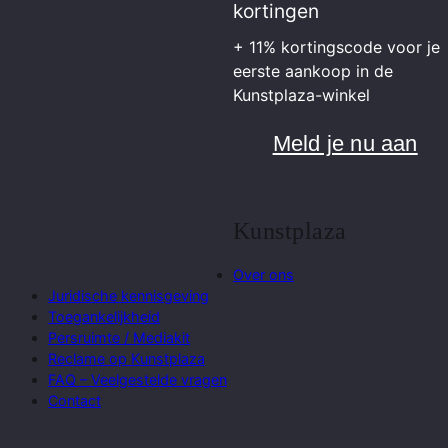
kortingen
+ 11% kortingscode voor je
eerste aankoop in de
Kunstplaza-winkel
Meld je nu aan
Kunstplaza
Over ons
Juridische kennisgeving
Toegankelijkheid
Persruimte / Mediakit
Reclame op Kunstplaza
FAQ – Veelgestelde vragen
Contact