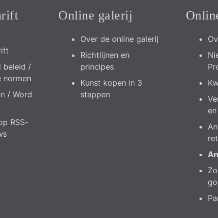
rift
Online galerij
Onlin
Over de online galerij
Ov
ift
Richtlijnen en
Ni
 beleid /
principes
Pr
e normen
Kunst kopen in 3
Kw
en / Word
stappen
Ve
en
op RSS-
An
ws
re
An
Zo 
go
Pa