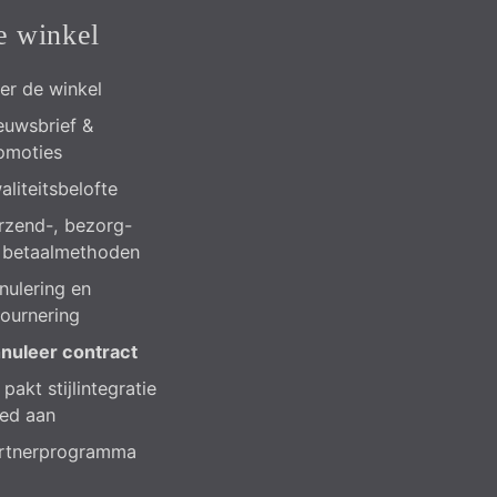
e winkel
er de winkel
euwsbrief &
omoties
aliteitsbelofte
rzend-, bezorg-
 betaalmethoden
nulering en
tournering
nuleer contract
pakt stijlintegratie
ed aan
rtnerprogramma