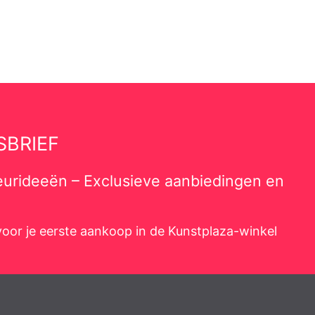
SBRIEF
rieurideeën – Exclusieve aanbiedingen en
oor je eerste aankoop in de Kunstplaza-winkel