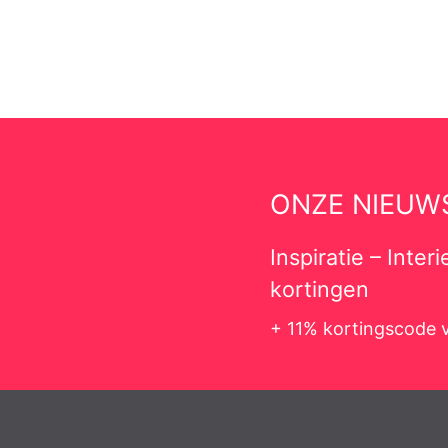
ONZE NIEUW
Inspiratie – Inte
kortingen
+ 11% kortingscode v