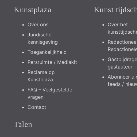
Kunstplaza
Kunst tijdsch
Over ons
Over het
kunsttijdschr
Juridische
kennisgeving
Redactioneel
Redactionel
Toegankelijkheid
Gastbijdrag
Persruimte / Mediakit
gastauteur
Reclame op
Abonneer u 
Kunstplaza
feeds / nieu
FAQ – Veelgestelde
vragen
Contact
Talen