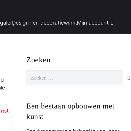
galerij
Design- en decoratiewinkel
Mijn account
Zoeken
Zoeken
od
naar:
le
Een bestaan ​​opbouwen met
kunst