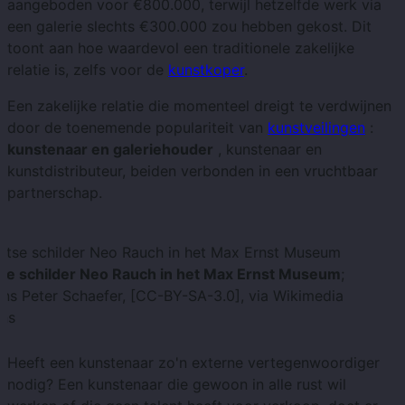
aangeboden voor €800.000, terwijl hetzelfde werk via
een galerie slechts €300.000 zou hebben gekost. Dit
toont aan hoe waardevol een traditionele zakelijke
relatie is, zelfs voor de
kunstkoper
.
Een zakelijke relatie die momenteel dreigt te verdwijnen
door de toenemende populariteit van
kunstveilingen
:
kunstenaar en galeriehouder
, kunstenaar en
kunstdistributeur, beiden verbonden in een vruchtbaar
partnerschap.
se schilder Neo Rauch in het Max Ernst Museum
;
ns Peter Schaefer, [CC-BY-SA-3.0], via Wikimedia
ns
Heeft een kunstenaar zo'n externe vertegenwoordiger
nodig? Een kunstenaar die gewoon in alle rust wil