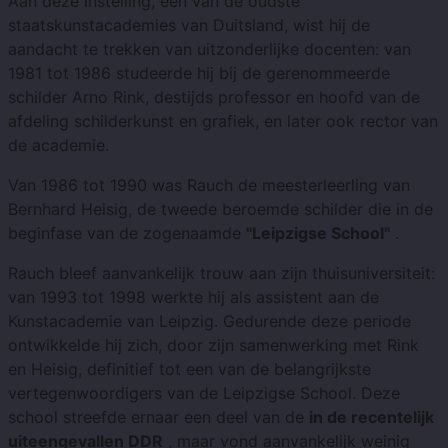
Aan deze instelling, een van de oudste
staatskunstacademies van Duitsland, wist hij de
aandacht te trekken van uitzonderlijke docenten: van
1981 tot 1986 studeerde hij bij de gerenommeerde
schilder Arno Rink, destijds professor en hoofd van de
afdeling schilderkunst en grafiek, en later ook rector van
de academie.
Van 1986 tot 1990 was Rauch de meesterleerling van
Bernhard Heisig, de tweede beroemde schilder die in de
beginfase van de zogenaamde
"Leipzigse School"
.
Rauch bleef aanvankelijk trouw aan zijn thuisuniversiteit:
van 1993 tot 1998 werkte hij als assistent aan de
Kunstacademie van Leipzig. Gedurende deze periode
ontwikkelde hij zich, door zijn samenwerking met Rink
en Heisig, definitief tot een van de belangrijkste
vertegenwoordigers van de Leipzigse School. Deze
school streefde ernaar een deel van de
in de recentelijk
uiteengevallen DDR
, maar vond aanvankelijk weinig