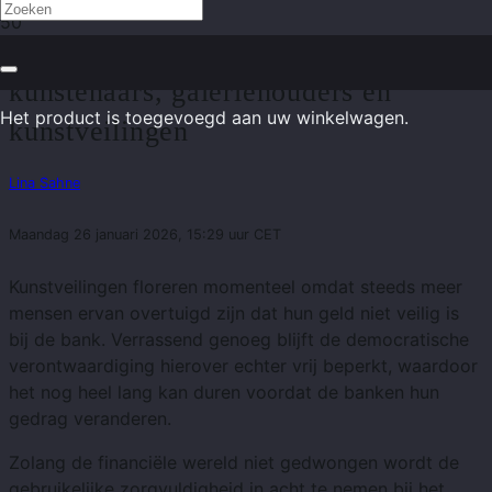
Neo Rauch en de relatie tussen
kunstenaars, galeriehouders en
Het product
is toegevoegd aan uw winkelwagen.
kunstveilingen
Lina Sahne
Maandag 26 januari 2026, 15:29 uur CET
Kunstveilingen floreren momenteel omdat steeds meer
mensen ervan overtuigd zijn dat hun geld niet veilig is
bij de bank. Verrassend genoeg blijft de democratische
verontwaardiging hierover echter vrij beperkt, waardoor
het nog heel lang kan duren voordat de banken hun
gedrag veranderen.
Zolang de financiële wereld niet gedwongen wordt de
gebruikelijke zorgvuldigheid in acht te nemen bij het