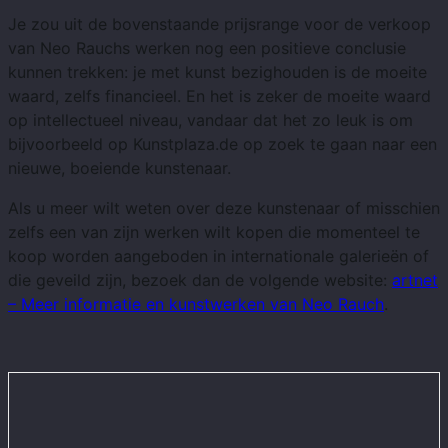
Je zou uit de bovenstaande prijsrange voor de verkoop
van Neo Rauchs werken nog een positieve conclusie
kunnen trekken: je met kunst bezighouden is de moeite
waard, zelfs financieel. En het is zeker de moeite waard
op intellectueel niveau, vandaar dat het zo leuk is om
bijvoorbeeld op Kunstplaza.de op zoek te gaan naar een
nieuwe, boeiende kunstenaar.
Als u meer wilt weten over deze kunstenaar of misschien
zelfs een van zijn werken wilt kopen die momenteel te
koop worden aangeboden in internationale galerieën of
die geveild zijn, bezoek dan de volgende website:
artnet
– Meer informatie en kunstwerken van Neo Rauch
.