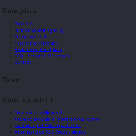
Kunstplaza
Over ons
Juridische kennisgeving
Toegankelijkheid
Persruimte / Mediakit
Reclame op Kunstplaza
FAQ – Veelgestelde vragen
Contact
Talen
Kunst tijdschrift
Over het kunsttijdschrift
Redactioneel beleid / Redactionele normen
Gastbijdragen / Word gastauteur
Abonneer u op RSS-feeds / nieuws