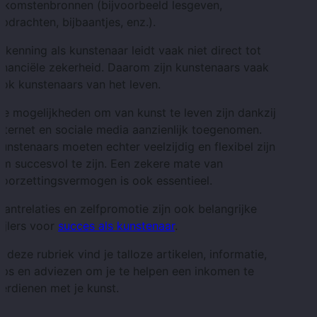
inkomstenbronnen (bijvoorbeeld lesgeven,
pdrachten, bijbaantjes, enz.).
rkenning als kunstenaar leidt vaak niet direct tot
inanciële zekerheid. Daarom zijn kunstenaars vaak
ok kunstenaars van het leven.
e mogelijkheden om van kunst te leven zijn dankzij
nternet en sociale media aanzienlijk toegenomen.
unstenaars moeten echter veelzijdig en flexibel zijn
m succesvol te zijn. Een zekere mate van
oorzettingsvermogen is ook essentieel.
lantrelaties en zelfpromotie zijn ook belangrijke
ijlers voor
succes als kunstenaar
.
n deze rubriek vind je talloze artikelen, informatie,
ips en adviezen om je te helpen een inkomen te
erdienen met je kunst.