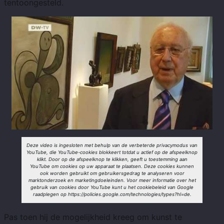
tentoongesteld.
Deze video is ingesloten met behulp van de verbeterde privacymodus van
YouTube, die YouTube-cookies blokkeert totdat u actief op de afspeelknop
klikt. Door op de afspeelknop te klikken, geeft u toestemming aan
YouTube om cookies op uw apparaat te plaatsen. Deze cookies kunnen
ook worden gebruikt om gebruikersgedrag te analyseren voor
marktonderzoek en marketingdoeleinden. Voor meer informatie over het
gebruik van cookies door YouTube kunt u het cookiebeleid van Google
raadplegen op https://policies.google.com/technologies/types?hl=de.
Pas toen hij de mogelijkheid kreeg om kunst te