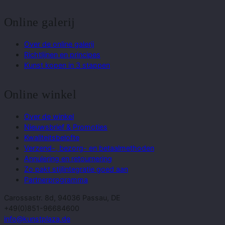
Online galerij
Over de online galerij
Richtlijnen en principes
Kunst kopen in 3 stappen
Online winkel
Over de winkel
Nieuwsbrief & Promoties
Kwaliteitsbelofte
Verzend-, bezorg- en betaalmethoden
Annulering en retournering
Zo pakt stijlintegratie goed aan
Partnerprogramma
Carossastr. 8d, 94036 Passau, DE
+49(0)851-96684600
info@kunstplaza.de