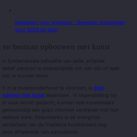
Instagram voor artiesten - Bewezen strategieën
voor 2025 en later
Een bestaan ​​opbouwen met kunst
en fundamentele behoefte van ieder artistiek
reatief persoon is waarschijnlijk om van zijn of haar
unst te kunnen leven.
m in je levensonderhoud te voorzien, is
geld
verdienen met kunst
essentieel . In tegenstelling tot
wat vaak wordt gedacht, kunnen veel kunstenaars
tegenwoordig een goed inkomen verdienen met hun
reatieve werk. Desondanks is de overgrote
meerderheid van de freelance kunstenaars nog
teeds afhankelijk van aanvullende