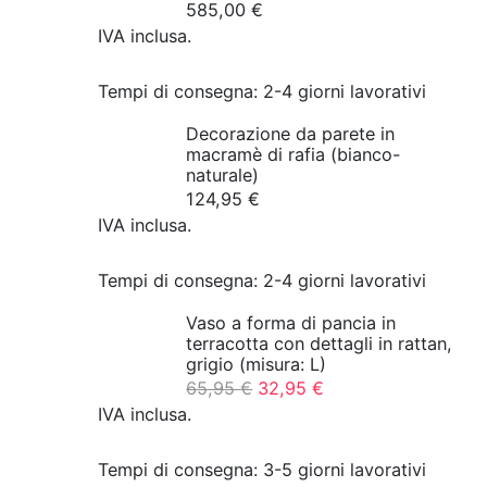
585,00
€
IVA inclusa.
Tempi di consegna:
2-4 giorni lavorativi
Decorazione da parete in
macramè di rafia (bianco-
naturale)
124,95
€
IVA inclusa.
Tempi di consegna:
2-4 giorni lavorativi
Vaso a forma di pancia in
terracotta con dettagli in rattan,
grigio (misura: L)
Il
Il
65,95
€
32,95
€
prezzo
prezzo
IVA inclusa.
originale
attuale
era:
è
Tempi di consegna:
3-5 giorni lavorativi