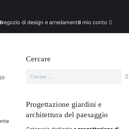
ne
Negozio di design e arredamento
Il mio conto
Cercare
Cercare:
:20
o
Progettazione giardini e
architettura del paesaggio
ente