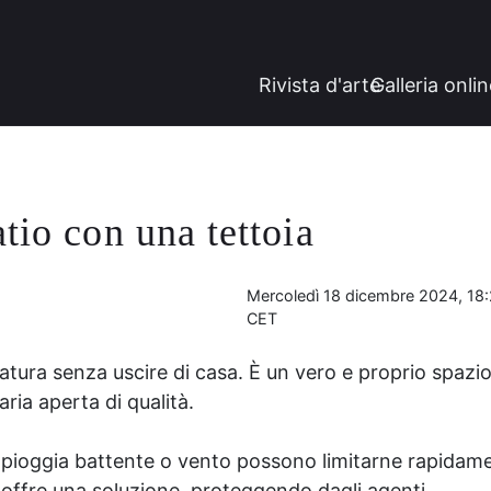
Rivista d'arte
Galleria onli
tio con una tettoia
Mercoledì 18 dicembre 2024, 18
CET
natura senza uscire di casa. È un vero e proprio spazi
aria aperta di qualità.
 pioggia battente o vento possono limitarne rapidam
tà offre una soluzione, proteggendo dagli agenti