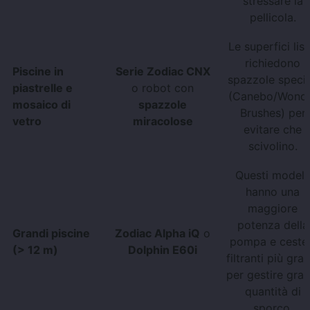
stressare la
pellicola.
Le superfici lis
richiedono
Piscine in
Serie Zodiac CNX
spazzole specia
piastrelle e
o robot con
(Canebo/Wond
mosaico di
spazzole
Brushes) per
vetro
miracolose
evitare che
scivolino.
Questi modelli
hanno una
maggiore
potenza della
Grandi piscine
Zodiac Alpha iQ
o
pompa e cestel
(> 12 m)
Dolphin E60i
filtranti più gran
per gestire gran
quantità di
sporco.