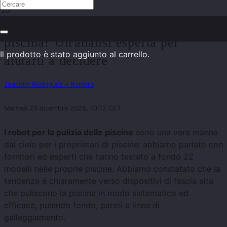
Quali sono i migliori robot per
piscina? Un'analisi esperta per
Il prodotto
è stato aggiunto al carrello.
aiutarti a decidere
Joachim Rodriguez y Romero
Martedì 23 dicembre 2025, 10:12 CET
I robot per la pulizia delle piscine
sono una vera manna
dal cielo per i proprietari di piscine: abbiamo parlato con
fornitori ed esperti che hanno testato a fondo 22
modelli nelle proprie piscine. Abbiamo constatato che la
tendenza è chiaramente verso dispositivi di fascia alta
che puliscono la piscina in modo sistematico ed
efficace, pulendo fondo, pareti e linea di
galleggiamento.