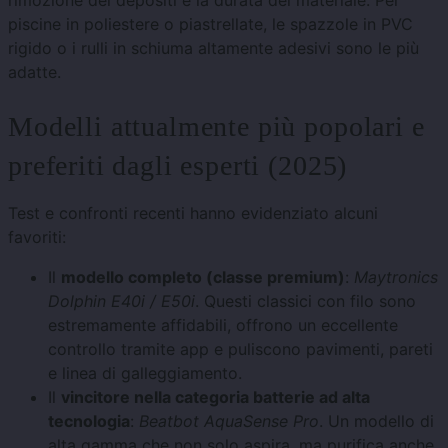
rimozione dei depositi e la durata del materiale. Per
piscine in poliestere o piastrellate, le spazzole in PVC
rigido o i rulli in schiuma altamente adesivi sono le più
adatte.
Modelli attualmente più popolari e
preferiti dagli esperti (2025)
Test e confronti recenti hanno evidenziato alcuni
favoriti:
Il
modello completo (classe premium)
:
Maytronics
Dolphin E40i / E50i
. Questi classici con filo sono
estremamente affidabili, offrono un eccellente
controllo tramite app e puliscono pavimenti, pareti
e linea di galleggiamento.
Il
vincitore nella categoria batterie ad alta
tecnologia
:
Beatbot AquaSense Pro
. Un modello di
alta gamma che non solo aspira, ma purifica anche